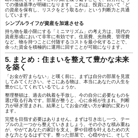
ての価値基準が明確になります。これは、投資において「ど
の資産を保有し、リスクをどう取るか」という判断力と共通
しています。
シンプルライフが資産を加速させる
持ち物を最小限にする「ミニマリズム」の考え方は、現代の
資産形成において非常に有効です。住居費、光熱費、管理費
など、物を持つことに付随するコストを最小化することで、
余った資金を積極的に運用に回すことが可能になります。
5. まとめ：住まいを整えて豊かな未来
を築く
「お金が貯まらない」と嘆く前に、まずは自分の部屋を見渡
してみてください。そこにある物は、本当にあなたの人生を
豊かにしてくれているでしょうか。
整理整頓は、過去の執着を手放し、今の自分に必要なものを
選び取る行為です。部屋が整うと、心に余裕が生まれ、判断
力が研ぎ澄まされ、結果としてお金の使い方が劇的に変わり
ます。
完璧を目指す必要はありません。まずは引き出し一つ、テー
ブルの上一つから整えていきましょう。その小さな積み重ね
が、やがてあなたの家計を支え、夢や目標を叶えるための大
きな力となるはずです。整った部屋で、心穏やかに、そして