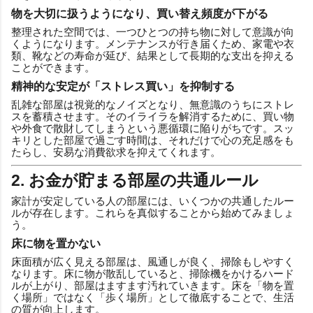
物を大切に扱うようになり、買い替え頻度が下がる
整理された空間では、一つひとつの持ち物に対して意識が向
くようになります。メンテナンスが行き届くため、家電や衣
類、靴などの寿命が延び、結果として長期的な支出を抑える
ことができます。
精神的な安定が「ストレス買い」を抑制する
乱雑な部屋は視覚的なノイズとなり、無意識のうちにストレ
スを蓄積させます。そのイライラを解消するために、買い物
や外食で散財してしまうという悪循環に陥りがちです。スッ
キリとした部屋で過ごす時間は、それだけで心の充足感をも
たらし、安易な消費欲求を抑えてくれます。
2. お金が貯まる部屋の共通ルール
家計が安定している人の部屋には、いくつかの共通したルー
ルが存在します。これらを真似することから始めてみましょ
う。
床に物を置かない
床面積が広く見える部屋は、風通しが良く、掃除もしやすく
なります。床に物が散乱していると、掃除機をかけるハード
ルが上がり、部屋はますます汚れていきます。床を「物を置
く場所」ではなく「歩く場所」として徹底することで、生活
の質が向上します。