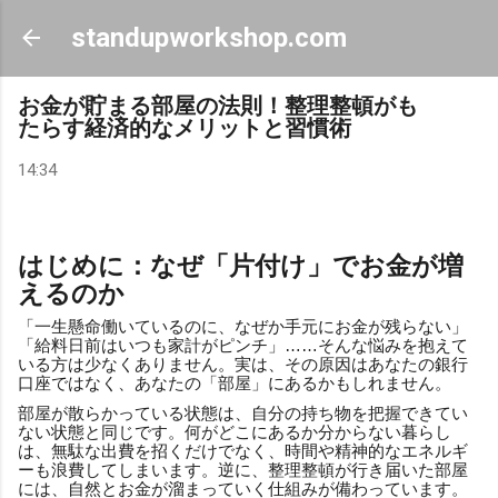
スキップしてメイン コンテンツに移動
standupworkshop.com
お金が貯まる部屋の法則！整理整頓がも
たらす経済的なメリットと習慣術
14:34
はじめに：なぜ「片付け」でお金が増
えるのか
「一生懸命働いているのに、なぜか手元にお金が残らない」
「給料日前はいつも家計がピンチ」……そんな悩みを抱えて
いる方は少なくありません。実は、その原因はあなたの銀行
口座ではなく、あなたの「部屋」にあるかもしれません。
部屋が散らかっている状態は、自分の持ち物を把握できてい
ない状態と同じです。何がどこにあるか分からない暮らし
は、無駄な出費を招くだけでなく、時間や精神的なエネルギ
ーも浪費してしまいます。逆に、整理整頓が行き届いた部屋
には、自然とお金が溜まっていく仕組みが備わっています。