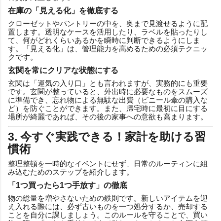
在庫の「見える化」を徹底する
クローゼットやパントリーの中を、奥まで見渡せるように配
置します。透明なケースを活用したり、ラベルを貼ったりし
て、何がどれくらいあるかを瞬時に判断できるようにしま
す。「見える化」は、管理能力を高めるための必須テクニッ
クです。
玄関を常にクリアな状態にする
玄関は「運気の入り口」とも言われますが、実務的にも重要
です。玄関が整っていると、外出時に必要なものをスムーズ
に準備でき、忘れ物による無駄な出費（ビニール傘の購入な
ど）を防ぐことができます。また、帰宅時に最初に目にする
場所が綺麗であれば、その後の家事への意欲も高まります。
3. 今すぐ実践できる！家計を助ける習
慣術
整理整頓を一時的なイベントにせず、日常のルーティンに組
み込むためのステップを紹介します。
「1つ買ったら1つ手放す」の徹底
物の総量を増やさないための鉄則です。新しいアイテムを迎
え入れる際には、必ず古いものを一つ処分するか、売却する
ことを自分に課しましょう。このルールを守ることで、買い