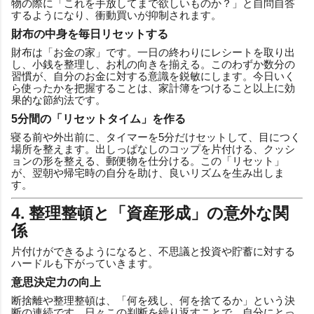
物の際に「これを手放してまで欲しいものか？」と自問自答
するようになり、衝動買いが抑制されます。
財布の中身を毎日リセットする
財布は「お金の家」です。一日の終わりにレシートを取り出
し、小銭を整理し、お札の向きを揃える。このわずか数分の
習慣が、自分のお金に対する意識を鋭敏にします。今日いく
ら使ったかを把握することは、家計簿をつけること以上に効
果的な節約法です。
5分間の「リセットタイム」を作る
寝る前や外出前に、タイマーを5分だけセットして、目につく
場所を整えます。出しっぱなしのコップを片付ける、クッシ
ョンの形を整える、郵便物を仕分ける。この「リセット」
が、翌朝や帰宅時の自分を助け、良いリズムを生み出しま
す。
4. 整理整頓と「資産形成」の意外な関
係
片付けができるようになると、不思議と投資や貯蓄に対する
ハードルも下がっていきます。
意思決定力の向上
断捨離や整理整頓は、「何を残し、何を捨てるか」という決
断の連続です。日々この判断を繰り返すことで、自分にとっ