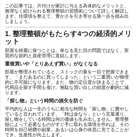
この記事では、片付けが家計に与える具体的なメリットと、
無理なく続けられる整理整頓の習慣術について詳しく解説し
ます。住環境を整えて、豊かさを引き寄せる第一歩を踏み出
しましょう。
1. 整理整頓がもたらす4つの経済的メリ
ット
部屋を綺麗に保つことは、単なる見た目の問題ではなく、実
質的な節約と資産管理に直結します。
重複買いや「とりあえず買い」がなくなる
部屋が整理されていると、ストックの量を一目で把握できま
す。「まだあるのに買ってしまった」という二重買いが物理
的に不可能になります。また、物の定位置が決まることで、
代用品を探す手間も省け、無駄な買い出しの頻度が劇的に減
ります。
「探し物」という時間の損失を防ぐ
平均的な人は一生のうちに相当な時間を「探し物」に費やし
ていると言われています。「時は金なり」という言葉通り、
探し物をしている時間は何の価値も生み出しません。整理整
頓によって必要なものがすぐ手に取れる環境を作れば、その
時間を自己研鑽や副業、あるいは心身の休息に充てることが
でき、生産性が向上します。