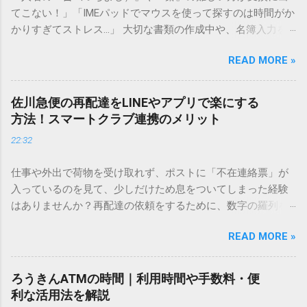
てこない！」「IMEパッドでマウスを使って探すのは時間がか
かりすぎてストレス…」 大切な書類の作成中や、名簿入力を
しているときに、お目当ての漢字がサッと出てこないと焦っ
READ MORE »
てしまいますよね。多くの人が「IMEパッド（手書き入力）」
を使いますが、実はマウスで一画ずつ書くのは非効率です
し、似た漢字が多すぎて結局見つからないことも少なくあり
佐川急便の再配達をLINEやアプリで楽にする
ません。 そこで今回は、IMEパッドを使わずに、特定のコー
方法！スマートクラブ連携のメリット
ドを打ち込むだけで一瞬で旧字や外字、特殊記号を呼び出す
22:32
「文字コード入力」のテクニックを詳しく解説します。 この
方法をマスターすれば、もう難しい漢字の入力で手を止める
仕事や外出で荷物を受け取れず、ポストに「不在連絡票」が
必要はありません。 1. なぜ「変換」しても旧字・外字が出て
入っているのを見て、少しだけため息をついてしまった経験
こないのか？ そもそも、なぜ普通の変換で出てこない漢字が
はありませんか？再配達の依頼をするために、数字の羅列を
あるのでしょうか。その理由は、パソコンが文字を認識する
電話で打ち込んだり、ドライバーさんの手を煩わせてしまう
仕組みにあります。 日本のパソコンで一般的に使われる漢字
READ MORE »
ことに申し訳なさを感じたりすることもあるかもしれませ
は、JIS規格（日本産業規格）によって「第1水準」「第2水
ん。 「もっとスムーズに、自分のタイミングで受け取りた
準」といった形で整理されています。しかし、人名や地名に
い」 「わざわざ電話をかけずに、スマホ一つで完結させた
使われる非常に古い漢字（旧字）や、特定の組織だけで作ら
ろうきんATMの時間｜利用時間や手数料・便
い」 そんな願いを叶えてくれるのが、佐川急便の会員制サー
れた「外字」は、この一般的な変換リストに含まれていない
利な活用法を解説
ビス「スマートクラブ」と、LINEや公式アプリの連携です。