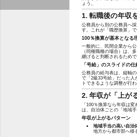
ょう。
1. 転職後の年
公務員から別の公務員へ採
す。これが「職歴換算」で
100％換算が基本となる
一般的に、民間企業から公
（同種職種の場合）は、多
継げると判断されるためで
「号給」のスライドの仕
公務員の給与表は、縦軸の
で「2級33号給」だった
トできるような調整が行わ
2. 年収が「上
「100％換算なら年収は
は、自治体ごとの「地域手
年収が上がるパターン
地域手当の高い自治
地方から都市部へ移