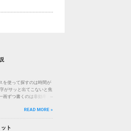
説
ウスを使って探すのは時間が
漢字がサッと出てこないと焦
一画ずつ書くのは非効率で
パッドを使わずに、特定のコ
READ MORE »
ックを詳しく解説します。
「変換」しても旧字・外字
理由は、パソコンが文字を
リット