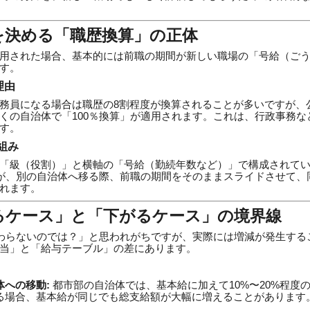
収を決める「職歴換算」の正体
用された場合、基本的には前職の期間が新しい職場の「号給（ご
す。
理由
務員になる場合は職歴の8割程度が換算されることが多いですが、
くの自治体で「100％換算」が適用されます。これは、行政事務な
す。
組み
「級（役割）」と横軸の「号給（勤続年数など）」で構成されて
人が、別の自治体へ移る際、前職の期間をそのままスライドさせて、
れます。
がるケース」と「下がるケース」の境界線
変わらないのでは？」と思われがちですが、実際には増減が発生する
当」と「給与テーブル」の差にあります。
体への移動:
都市部の自治体では、基本給に加えて10%〜20%程度
る場合、基本給が同じでも総支給額が大幅に増えることがあります