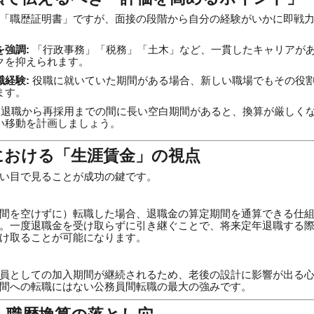
「職歴証明書」ですが、面接の段階から自分の経験がいかに即戦
強調:
「行政事務」「税務」「土木」など、一貫したキャリアが
クを抑えられます。
経験:
役職に就いていた期間がある場合、新しい職場でもその役
ます。
退職から再採用までの間に長い空白期間があると、換算が厳しく
い移動を計画しましょう。
職における「生涯賃金」の視点
い目で見ることが成功の鍵です。
間を空けずに）転職した場合、退職金の算定期間を通算できる仕
。一度退職金を受け取らずに引き継ぐことで、将来定年退職する際
け取ることが可能になります。
員としての加入期間が継続されるため、老後の設計に影響が出る
間への転職にはない公務員間転職の最大の強みです。