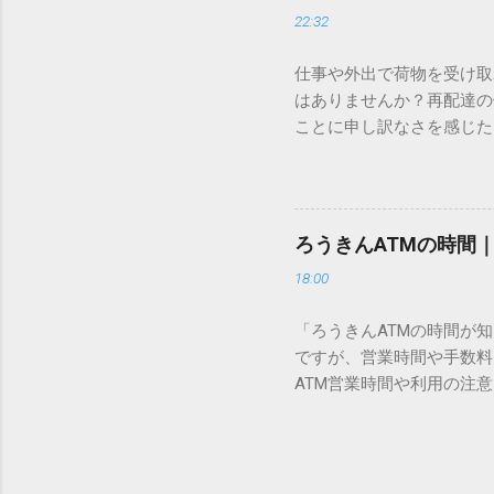
認識する仕組みにあります
22:32
準」「第2水準」といった
織だけで作られた「外字」
仕事や外出で荷物を受け取
「Unicode（ユニコー
はありませんか？再配達の
所」のような番号が割り振
ことに申し訳なさを感じた
び出すことができるのです。
い」 「わざわざ電話をか
ソフトも不要なのが「Uni
ビス「スマートクラブ」と
できます。 具体的な手順（U
なります。この記事では、
角」にする（※重要）。 **「
す。 佐川急便の再配達が
力した数字が、一瞬で対応する
ろうきんATMの時間
会員サービス「スマートク
です。Word上で「20BB7」
18:00
す。 以前はウェブサイト
性が飛躍的に向上していま
「ろうきんATMの時間が
じめ配達時間を変更すると
ですが、営業時間や手数料
本国内で最も利用されてい
ATM営業時間や利用の注意
します。 1. トーク画面
用する場所によって時間が異な
ます。LINE公式アカウ
日：休止（※一部店舗では
接届きます。そのまま画面
可能 です。 1-2. ローソン
時間いつでも、どこでも 
早朝や深夜、休日でも入出金