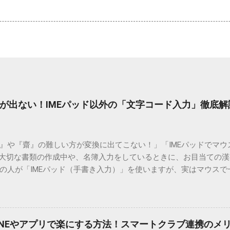
が出ない！IMEパッド以外の「文字コード入力」徹底解
）』や『齋』の難しい方が変換に出てこない！」「IMEパッドでマ
 大切な書類の作成中や、名簿入力をしているときに、お目当ての
の人が「IMEパッド（手書き入力）」を使いますが、実はマウスで
結局見つからないことも少なくありません。 そこで今回は、IME
で旧字や外字、特殊記号を呼び出す「文字コード入力」のテクニ
、もう難しい漢字の入力で手を止める必要はありません。 1. なぜ
そも、なぜ普通の変換で出てこない漢字があるのでしょうか。その
INEやアプリで楽にする方法！スマートクラブ連携のメ