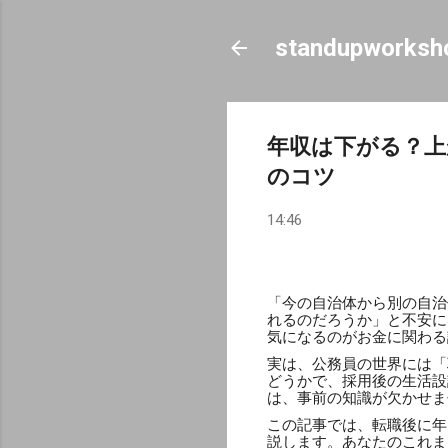
standupworksh
年収は下がる？上
のコツ
14:46
「今の自治体から別の自治
れるのだろうか」と不安に
気になるのがお金に関わる
実は、公務員の世界には「
どうかで、採用後の生活設
は、事前の知識が欠かせま
この記事では、転職後に年
説します。あなたのこれま