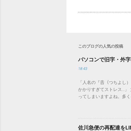
このブログの人気の投稿
パソコンで旧字・外字
18:43
「人名の『𠮷（つちよし
かかりすぎてストレス…」
ってしまいますよね。多く
すし、似た漢字が多すぎて
ードを打ち込むだけで一瞬
この方法をマスターすれば
が出てこないのか？ そも
佐川急便の再配達をL