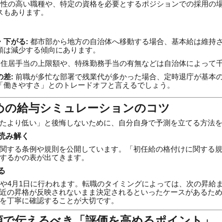
性の高い職種や、特定の資格を必要とするポジションでの採用の
スもあります。
下がる:
都市部から地方の自治体へ移動する場合、基本給は維持
額は減少する傾向にあります。
住居手当の上限額や、特殊勤務手当の有無などは自治体によって
差:
前職が多忙な部署で残業代が多かった場合、定時退庁が基本
「働きやすさ」とのトレードオフと言えるでしょう。
ための給与シミュレーションのコツ
たより低い」と後悔しないために、自分自身で予測を立てる方法
読み解く
関する条例や規則を公開しています。「初任給の格付けに関する
するかの表が出てきます。
る
日や4月1日に行われます。転職のタイミングによっては、次の昇給
近の昇格が反映されないまま決定されるといったケースがあるた
を丁寧に確認することが大切です。
書類で伝えるべき「評価を高めるポイント」