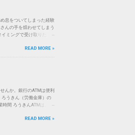
規格）によって「第1水
漢字（旧字）や、特定の組
 そこで登場するのが
ため息をついてしまった経験
ての文字には、いわば「住
ーさんの手を煩わせてしまう
を直接指定すれば、確実に呼
タイミングで受け取りた
」 最も汎用性が高く、特別な
が、佐川急便の会員制サー
owsアプリケーションで使用
READ MORE »
達のストレスは驚くほど軽く
を把握する。 入力モードを「半
的なメリットを徹底解説しま
がら[X]キー**を押す。 入
、佐川急便の個人向け無料
oft Wordで非常に強力
ための基盤となるサービスで
紐付けることで、その利便
届き、不在になる前にあらか
せんか。銀行のATMは便利
」とおさらばできる理由 日
 ろうきん（労働金庫）の
、荷物の受け取り体験が一変
業時間 ろうきんATMは、利
手間すら、過去のものになり
0〜17:00 土曜・日曜・祝
や不在通知がトーク画面に直
READ MORE »
利用でき、 窓口での対応も
依頼できます。 2. 24
0〜23:00 提携ATMでは、
も、通勤電車の中でも、思
手数料と注意点 ろうきん