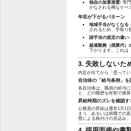
独自の加算措置:
専門
がなされる稀なケー
年収が下がるパターン
地域手当がなくなる・
されるため、手取り
諸手当の規定の違い:
超過勤務（残業代）の
下がります。これは
3. 失敗しない
内定が出てから「思ってい
自治体の「給与条例」を
各自治体は、職員の給与に
と、どの職歴を何割で換算
昇給時期のズレを確認す
公務員の昇給は通常1月1
まう、あるいは前職での直
歴による格付けの見込み」
4. 採用面接や