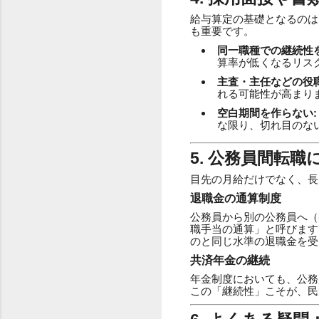
給与算定の基礎となるのは
も重要です。
同一職種での継続性を
算率が低くなるリス
主査・主任などの役職
れる可能性が高まり
空白期間を作らない:
な限り、切れ目のな
5. 公務員間転
目先の月給だけでなく、長
退職金の通算制度
公務員から別の公務員へ（
職手当の通算」と呼びます
のと同じ水準の退職金を受
共済年金の継続
年金制度においても、公務
この「継続性」こそが、民