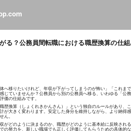
スキップしてメイン コンテンツに移動
op.com
がる？公務員間転職における職歴換算の仕組
体へ移りたいけれど、年収が下がってしまうのが怖い」「これま
感じていませんか？公務員から別の公務員へ移る、いわゆる「公
評価の仕組みです。
職歴換算（しょくれきかんさん）」という独自のルールがあり、
計が大きく変わります。安定した身分を維持しながら、より納得
せん。
収がどのように決まるのか、職歴がどのように基本給に反映され
での努力を、新しい職場でも正しく評価してもらうための具体的