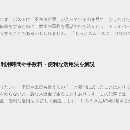
。 日本のパソコンで一般的に使われる漢字は、JIS規格（日本産業
形で整理されています。しかし、人名や地名に使われる非常に古い
は、この一般的な変換リストに含まれていないことが多いのです。
れず、ポストに「不在連絡票」が入っているのを見て、少しだけ
ド）」や「JISコード」といった 文字コード です。パソコン上のすべ
依頼をするために、数字の羅列を電話で打ち込んだり、ドライバ
られています。変換候補に出ない文字でも、この住所（コード）
りすることもあるかもしれません。 「もっとスムーズに、自分の
 2. Windows標準機能！文字コードで漢字を出す「16進数入力
けずに、スマホ一つで完結させたい」 そんな願いを叶えてくれるの
code」を直接入力する方法です。Wordやメモ帳など、多くのWind
、LINEや公式アプリの連携です。これらを活用するだけで、再配
nicode入力） 入力したい文字の「Unicode（例：20BB7）」
忙しい毎日をサポートする便利な受け取り術と、連携による具体
20BB7」**と入力する。 直後にキーボードの**[Alt]キーを押しな
劇的に変わる「スマートクラブ」とは？ まず押さえておきたいのが
漢字（例：𠮷）に変換されます。 注記： この方法は、特にMicros
｜利用時間や手数料・便利な活用法を解説
ラブ」です。これは、荷物の配送状況をリアルタイムで管理する
と打ってA...
を開いてログインする手間がありましたが、現在はLINEやアプリと
す。登録を済ませておくだけで、荷物が発送された瞬間に通知が
知りたい」「平日や土日も使えるの？」と疑問に思ったことはありま
いった先回りの対応が可能になります。 LINE連携で「不在連絡票
を知らないと、急な入出金で困ることもあります。この記事では、
るコミュニケーションアプリ「LINE」を佐川急便と連携させると
点、便利な活用法 を詳しく解説します。 1. ろうきんATMの基本営
からワンタップで依頼 不在連絡票に記載されたQRコードを読み取る
りますが、一般的には次の通りです。 1-1. 店舗内ATM 平日：9:0
ントを友だち追加し、スマートクラブのIDを連携させると、配送予定
土曜日のみ利用可能） 店舗内ATMは、銀行窓口と同じ営業時間で
上のボタンをタップするだけで、希望の日時や場所を指定して再配達を
・セブン銀行など提携ATM 平日：7:00〜23:00 土曜・日曜・祝日：7:0
電話受付の時間制限を気にする必要はありません。深夜でも早朝で
が可能 です。ただし、手数料が別途かかる場合があります。 2. 