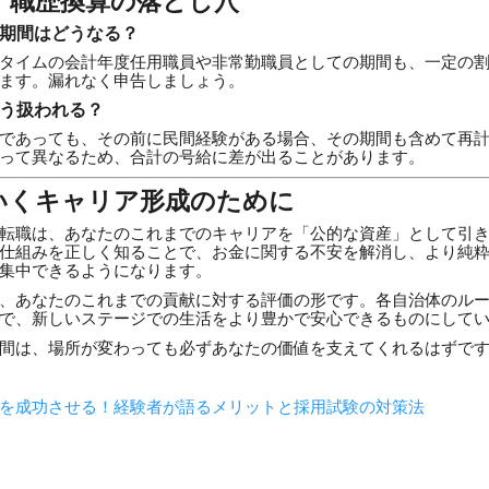
問：職歴換算の落とし穴
の期間はどうなる？
タイムの会計年度任用職員や非常勤職員としての期間も、一定の割
ます。漏れなく申告しましょう。
どう扱われる？
であっても、その前に民間経験がある場合、その期間も含めて再
って異なるため、合計の号給に差が出ることがあります。
いくキャリア形成のために
転職は、あなたのこれまでのキャリアを「公的な資産」として引
仕組みを正しく知ることで、お金に関する不安を解消し、より純
集中できるようになります。
、あなたのこれまでの貢献に対する評価の形です。各自治体のル
で、新しいステージでの生活をより豊かで安心できるものにして
間は、場所が変わっても必ずあなたの価値を支えてくれるはずで
を成功させる！経験者が語るメリットと採用試験の対策法