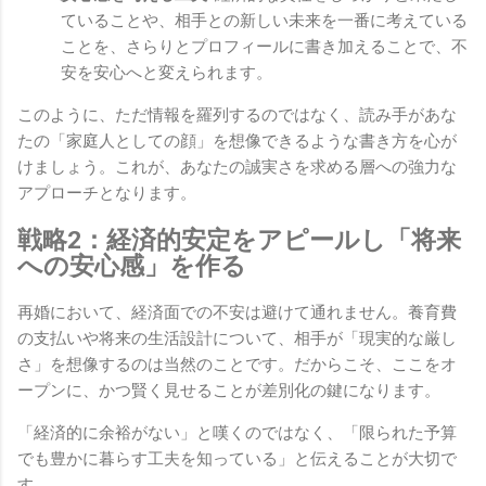
ていることや、相手との新しい未来を一番に考えている
ことを、さらりとプロフィールに書き加えることで、不
安を安心へと変えられます。
このように、ただ情報を羅列するのではなく、読み手があな
たの「家庭人としての顔」を想像できるような書き方を心が
けましょう。これが、あなたの誠実さを求める層への強力な
アプローチとなります。
戦略2：経済的安定をアピールし「将来
への安心感」を作る
再婚において、経済面での不安は避けて通れません。養育費
の支払いや将来の生活設計について、相手が「現実的な厳し
さ」を想像するのは当然のことです。だからこそ、ここをオ
ープンに、かつ賢く見せることが差別化の鍵になります。
「経済的に余裕がない」と嘆くのではなく、「限られた予算
でも豊かに暮らす工夫を知っている」と伝えることが大切で
す。