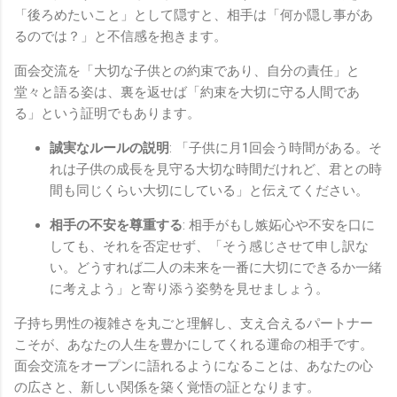
「後ろめたいこと」として隠すと、相手は「何か隠し事があ
るのでは？」と不信感を抱きます。
面会交流を「大切な子供との約束であり、自分の責任」と
堂々と語る姿は、裏を返せば「約束を大切に守る人間であ
る」という証明でもあります。
誠実なルールの説明
: 「子供に月1回会う時間がある。そ
れは子供の成長を見守る大切な時間だけれど、君との時
間も同じくらい大切にしている」と伝えてください。
相手の不安を尊重する
: 相手がもし嫉妬心や不安を口に
しても、それを否定せず、「そう感じさせて申し訳な
い。どうすれば二人の未来を一番に大切にできるか一緒
に考えよう」と寄り添う姿勢を見せましょう。
子持ち男性の複雑さを丸ごと理解し、支え合えるパートナー
こそが、あなたの人生を豊かにしてくれる運命の相手です。
面会交流をオープンに語れるようになることは、あなたの心
の広さと、新しい関係を築く覚悟の証となります。