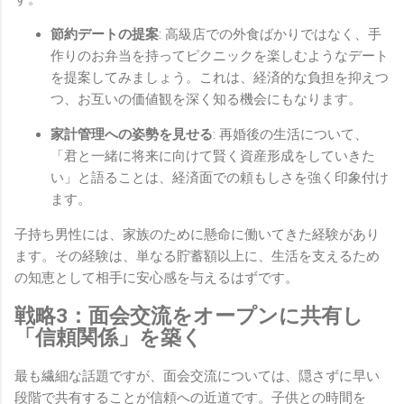
節約デートの提案
: 高級店での外食ばかりではなく、手
作りのお弁当を持ってピクニックを楽しむようなデート
を提案してみましょう。これは、経済的な負担を抑えつ
つ、お互いの価値観を深く知る機会にもなります。
家計管理への姿勢を見せる
: 再婚後の生活について、
「君と一緒に将来に向けて賢く資産形成をしていきた
い」と語ることは、経済面での頼もしさを強く印象付け
ます。
子持ち男性には、家族のために懸命に働いてきた経験があり
ます。その経験は、単なる貯蓄額以上に、生活を支えるため
の知恵として相手に安心感を与えるはずです。
戦略3：面会交流をオープンに共有し
「信頼関係」を築く
最も繊細な話題ですが、面会交流については、隠さずに早い
段階で共有することが信頼への近道です。子供との時間を