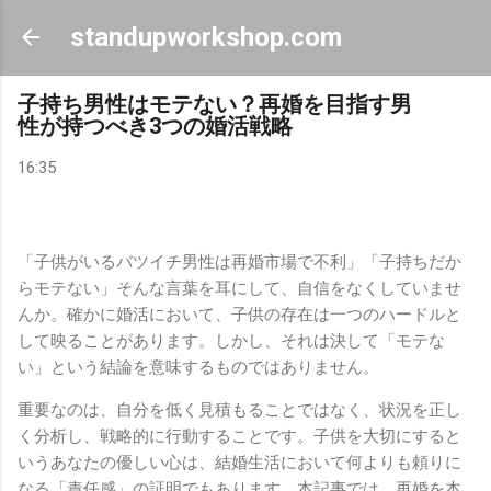
スキップしてメイン コンテンツに移動
standupworkshop.com
子持ち男性はモテない？再婚を目指す男
性が持つべき3つの婚活戦略
16:35
「子供がいるバツイチ男性は再婚市場で不利」「子持ちだか
らモテない」そんな言葉を耳にして、自信をなくしていませ
んか。確かに婚活において、子供の存在は一つのハードルと
して映ることがあります。しかし、それは決して「モテな
い」という結論を意味するものではありません。
重要なのは、自分を低く見積もることではなく、状況を正し
く分析し、戦略的に行動することです。子供を大切にすると
いうあなたの優しい心は、結婚生活において何よりも頼りに
なる「責任感」の証明でもあります。本記事では、再婚を本