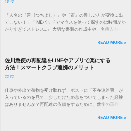
18:43
「人名の『𠮷（つちよし）』や『齋』の難しい方が変換に出
てこない！」「IMEパッドでマウスを使って探すのは時間がか
かりすぎてストレス…」 大切な書類の作成中や、名簿入力を
しているときに、お目当ての漢字がサッと出てこないと焦っ
READ MORE »
てしまいますよね。多くの人が「IMEパッド（手書き入力）」
を使いますが、実はマウスで一画ずつ書くのは非効率です
し、似た漢字が多すぎて結局見つからないことも少なくあり
佐川急便の再配達をLINEやアプリで楽にする
ません。 そこで今回は、IMEパッドを使わずに、特定のコー
方法！スマートクラブ連携のメリット
ドを打ち込むだけで一瞬で旧字や外字、特殊記号を呼び出す
22:32
「文字コード入力」のテクニックを詳しく解説します。 この
方法をマスターすれば、もう難しい漢字の入力で手を止める
仕事や外出で荷物を受け取れず、ポストに「不在連絡票」が
必要はありません。 1. なぜ「変換」しても旧字・外字が出て
入っているのを見て、少しだけため息をついてしまった経験
こないのか？ そもそも、なぜ普通の変換で出てこない漢字が
はありませんか？再配達の依頼をするために、数字の羅列を
あるのでしょうか。その理由は、パソコンが文字を認識する
電話で打ち込んだり、ドライバーさんの手を煩わせてしまう
仕組みにあります。 日本のパソコンで一般的に使われる漢字
READ MORE »
ことに申し訳なさを感じたりすることもあるかもしれませ
は、JIS規格（日本産業規格）によって「第1水準」「第2水
ん。 「もっとスムーズに、自分のタイミングで受け取りた
準」といった形で整理されています。しかし、人名や地名に