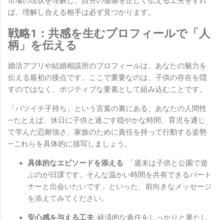
市場の現状を理解し、自分の価値を正しく伝える工夫をすれ
ば、理解し合える相手は必ず見つかります。
戦略1：共感を生むプロフィールで「人
柄」を伝える
婚活アプリや結婚相談所のプロフィールは、あなたの魅力を
伝える最初の接点です。ここで重要なのは、子供の存在を隠
すのではなく、ポジティブな要素として組み込むことです。
「バツイチ子持ち」という言葉の裏にある、あなたの人間性
—たとえば、休日に子供と過ごす穏やかな時間、育児を通じ
て学んだ忍耐強さ、家族のために責任を持って行動する姿勢
—これらを具体的に描写しましょう。
具体的なエピソードを添える
: 「週末は子供と公園で遊
ぶのが日課です。そんな温かい時間を共有できるパート
ナーと出会いたいです」といった、前向きなメッセージ
を添えてみてください。
安心感を与える工夫
: 経済的な責任をしっかりと果たし