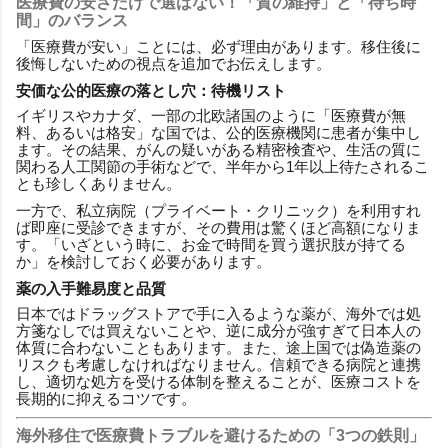
医療費の安さだけで選ばない！「質の維持」と「待ち時
間」のバランス
「医療費が安い」ことには、必ず理由があります。移住後に
後悔しないための視点を追加でお伝えします。
安価な公的医療の落とし穴：待機リスト
イギリスやカナダ、一部の北欧諸国のように「医療費が無
料、あるいは格安」な国では、公的医療機関に患者が集中し
ます。その結果、がんの疑いがある精密検査や、生活の質に
関わる人工関節の手術などで、半年から1年以上待たされるこ
とも珍しくありません。
一方で、私立病院（プライベート・クリニック）を利用すれ
ば即座に受診できますが、その費用は驚くほど高額になりま
す。「いざという時に、お金で時間を買う選択肢が持てる
か」を検討しておく必要があります。
薬の入手難易度と品質
日本ではドラッグストアで手に入るような薬が、海外では処
方箋なしでは買えないことや、逆に成分が強すぎて日本人の
体質に合わないこともあります。また、途上国では偽造薬の
リスクも考慮しなければなりません。信頼できる病院と連携
し、適切な処方を受ける体制を整えることが、医療コストを
長期的に抑えるコツです。
海外移住で医療費トラブルを避けるための「3つの鉄則」