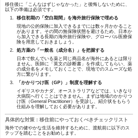
移住後に「こんなはずじゃなかった」と後悔しないために、
以下の準備は必須です。
移住初期の「空白期間」を海外旅行保険で埋める
現地の公的保険に加入できるまでには数ヶ月かかること
があります。その間の無保険状態を避けるため、日本か
ら加入できる長期の海外旅行保険や、グローバル医療保
険を用意しておきましょう。
処方薬の「一般名（成分名）」を把握する
日本で飲んでいる薬と同じ商品名が海外にあるとは限り
ません。医師に「英文の診断書」を作成してもらい、薬
の成分名をメモしておくことで、現地でのスムーズな処
方に繋がります。
「かかりつけ医（GP）」制度を理解する
イギリスやカナダ、オーストラリアなどでは、いきなり
大病院へ行くことはできません。まずは地域のかかりつ
け医（General Practitioner）を受診し、紹介状をもらう
仕組みを理解しておく必要があります。
具体的な対策：移住前にやっておくべきチェックリスト
海外での健やかな生活を維持するために、渡航前に以下のス
テップを踏むことをお勧めします。