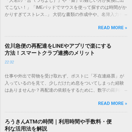
「人名の『𠮷（つちよし）』や『齋』の難しい方が変換に出
てこない！」「IMEパッドでマウスを使って探すのは時間がか
かりすぎてストレス…」 大切な書類の作成中や、名簿入力を
しているときに、お目当ての漢字がサッと出てこないと焦っ
READ MORE »
てしまいますよね。多くの人が「IMEパッド（手書き入力）」
を使いますが、実はマウスで一画ずつ書くのは非効率です
し、似た漢字が多すぎて結局見つからないことも少なくあり
佐川急便の再配達をLINEやアプリで楽にする
ません。 そこで今回は、IMEパッドを使わずに、特定のコー
方法！スマートクラブ連携のメリット
ドを打ち込むだけで一瞬で旧字や外字、特殊記号を呼び出す
22:32
「文字コード入力」のテクニックを詳しく解説します。 この
方法をマスターすれば、もう難しい漢字の入力で手を止める
仕事や外出で荷物を受け取れず、ポストに「不在連絡票」が
必要はありません。 1. なぜ「変換」しても旧字・外字が出て
入っているのを見て、少しだけため息をついてしまった経験
こないのか？ そもそも、なぜ普通の変換で出てこない漢字が
はありませんか？再配達の依頼をするために、数字の羅列を
あるのでしょうか。その理由は、パソコンが文字を認識する
電話で打ち込んだり、ドライバーさんの手を煩わせてしまう
仕組みにあります。 日本のパソコンで一般的に使われる漢字
READ MORE »
ことに申し訳なさを感じたりすることもあるかもしれませ
は、JIS規格（日本産業規格）によって「第1水準」「第2水
ん。 「もっとスムーズに、自分のタイミングで受け取りた
準」といった形で整理されています。しかし、人名や地名に
い」 「わざわざ電話をかけずに、スマホ一つで完結させた
使われる非常に古い漢字（旧字）や、特定の組織だけで作ら
ろうきんATMの時間｜利用時間や手数料・便
い」 そんな願いを叶えてくれるのが、佐川急便の会員制サー
れた「外字」は、この一般的な変換リストに含まれていない
利な活用法を解説