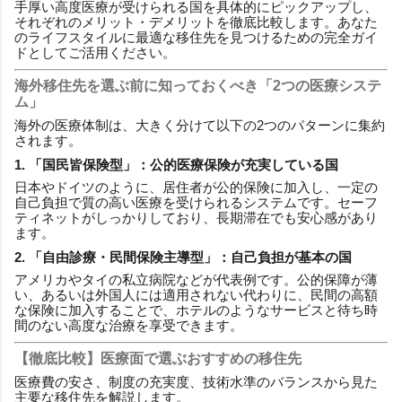
手厚い高度医療が受けられる国を具体的にピックアップし、
それぞれのメリット・デメリットを徹底比較します。あなた
のライフスタイルに最適な移住先を見つけるための完全ガイ
ドとしてご活用ください。
海外移住先を選ぶ前に知っておくべき「2つの医療システ
ム」
海外の医療体制は、大きく分けて以下の2つのパターンに集約
されます。
1. 「国民皆保険型」：公的医療保険が充実している国
日本やドイツのように、居住者が公的保険に加入し、一定の
自己負担で質の高い医療を受けられるシステムです。セーフ
ティネットがしっかりしており、長期滞在でも安心感があり
ます。
2. 「自由診療・民間保険主導型」：自己負担が基本の国
アメリカやタイの私立病院などが代表例です。公的保障が薄
い、あるいは外国人には適用されない代わりに、民間の高額
な保険に加入することで、ホテルのようなサービスと待ち時
間のない高度な治療を享受できます。
【徹底比較】医療面で選ぶおすすめの移住先
医療費の安さ、制度の充実度、技術水準のバランスから見た
主要な移住先を解説します。