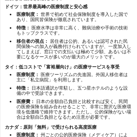
ドイツ：世界最高峰の医療制度と安心感
医療制度：
世界で初めて社会保険制度を導入した国で
あり、国民皆保険が徹底されています。
特徴：
医療水準は非常に高く、難病治療や手術の技術
もトップクラスです。
移住者の視点：
居住者は公的、あるいは認可された民
間保険への加入が義務付けられていますが、一度加入し
てしまえば、窓口での支払いは極めて少額、あるいは不
要になるケースが多いのが最大のメリットです。
タイ：低コストで「富裕層向け」の医療サービスを享受
医療制度：
医療ツーリズムの先進国。外国人移住者は
主に「私立病院」を利用します。
特徴：
日本語通訳が常駐し、五つ星ホテルのような設
備の中で受診できます。
医療費：
日本の全額自己負担と比較すれば安く、民間
の医療保険を組み合わせることで、非常に贅沢な医療環
境を低価格で維持できます。ただし、公的保険がない場
合は全額自己負担となるため注意が必要です。
カナダ：原則「無料」で受けられる高度医療
医療制度：
州ごとの公的医療保険（メディケア）によ