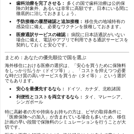
歯科治療を完了させる：
多くの国で歯科治療は公的保
険の対象外、あるいは非常に高額です。日本にいる間に
徹底的に治しておきましょう。
予防接種の履歴確認と追加接種：
移住先の地域特有の
感染症に備え、必要なワクチンを接種しておきます。
医療通訳サービスの確認：
病院に日本語通訳がいない
場合に備え、電話やアプリで利用できる通訳サービスを
契約しておくと安心です。
まとめ：あなたの優先順位で国を選ぶ
海外移住における医療の選択は、「安心を買うために保険料
をしっかり払うか（ドイツ等）」、「コストを抑えつつ必要
な時だけ質の高いサービスを買うか（タイ等）」という選択
でもあります。
安心を最優先するなら：
ドイツ、カナダ、北欧諸国
利便性とコストを両立するなら：
タイ、マレーシア、
シンガポール
特に高齢者の方や持病をお持ちの方は、ビザの取得条件に
「医療保険への加入」が含まれている場合も多いため、移住
計画の早い段階で保険料のシミュレーションを行うことが大
切です。