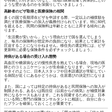
や持病との付き合い方など、現地の医療現場で具体的にどの
ような壁があるのかを深掘りしていきましょう。
高齢者のビザ取得と医療保険の相関
多くの国で長期滞在ビザを申請する際、一定以上の補償額を
満たす医療保険への加入が義務付けられています。特に60代
を超えると、民間の保険料は年齢とともに上昇する傾向にあ
ります。
「生活費が安いから」という理由だけで国を選んでしまう
と、毎月の保険料が想定外の負担になり、結果として家計を
圧迫することになりかねません。移住先の選定時には、ビザ
更新時に必要な保険条件を必ずチェックしましょう。
持病がある場合の受け入れ態勢
高血圧や糖尿病などの慢性疾患を抱えている場合、現地の医
師とのコミュニケーションが生命線となります。マレーシア
やタイのように、日本人スタッフや日本語通訳が常駐してい
る病院が近くにあるかどうかは、住居選びの決定打になりま
す。
また、国によっては特定の持病があると民間保険への加入が
制限される、あるいは既往症（以前からの病気）が補償対象
外になるケースもあります。これを回避するためには、日本
にいる間に専門の保険コンサルタントに相談し、自分に合っ
たプランを確保しておくことが重要です。