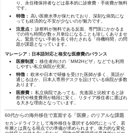
り、永住権保持者などは基本的に診療費・手術費が無料
です。
特徴：
高い医療水準が保たれており、深刻な病気にな
っても経済的な不安が少ないのが魅力です。
注意点：
診察料が無料である反面、専門医にかかるま
での待ち時間が数ヶ月単位になることも珍しくありませ
ん。緊急でない手術を長く待たされる「待機時間」の問
題が課題となっています。
マレーシア：日本語対応と格安な医療費のバランス
医療制度：
移住者向けの「MM2Hビザ」などでも利用
しやすい私立病院が充実。
特徴：
欧米や日本で研修を受けた医師が多く、英語が
通じるほか、日本人専用デスクを設けている病院が多数
あります。
医療費：
私立病院であっても、先進国と比較すると診
察代や検査費用が格段に安く、リタイア移住者に選ばれ
る大きな理由となっています。
60代からの海外移住で直面する「医療」のリアルな課題
セカンドライフとして海外移住を選択する60代にとって、若
年層とは異なる視点での準備が求められます。体力的な変化