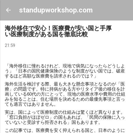
スキップしてメイン コンテンツに移動
standupworkshop.com
海外移住で安心！医療費が安い国と手厚
い医療制度がある国を徹底比較
21:59
「海外移住に憧れるけれど、現地で病気になったらどうしよ
う」「日本の国民健康保険のような制度がない国では、破産
するほど高額な医療費を請求されるのでは？」
海外生活を検討する際、最も大きな懸念事項となるのが「医
療」の問題です。特に持病がある方やリタイア後の移住を計
画している60代の方にとって、現地の医療水準や費用の仕組
みを知ることは、住む場所を決めるための最優先事項と言っ
ても過言ではありません。
実は、国によって医療制度の仕組みは驚くほど異なります。
「窓口負担がほぼゼロ」の国もあれば、「民間の保険に入っ
ていないと受診すら拒否される」国もあります。
この記事では、医療費を安く抑えられる国と、日本のように