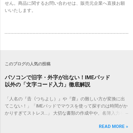
せん。商品に関するお問い合わせは、販売元企業へ直接お願
いいたします。
このブログの人気の投稿
パソコンで旧字・外字が出ない！IMEパッド
以外の「文字コード入力」徹底解説
「人名の『𠮷（つちよし）』や『齋』の難しい方が変換に出
てこない！」「IMEパッドでマウスを使って探すのは時間がか
かりすぎてストレス…」 大切な書類の作成中や、名簿入力を
しているときに、お目当ての漢字がサッと出てこないと焦っ
READ MORE »
てしまいますよね。多くの人が「IMEパッド（手書き入力）」