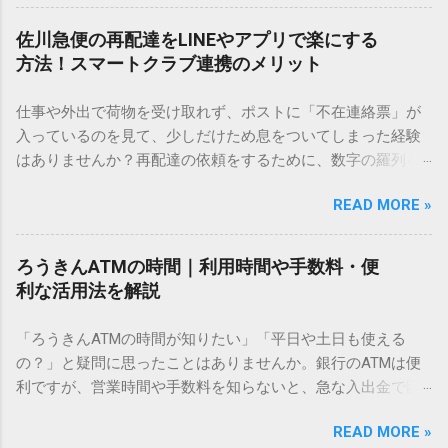
を使いますが、実はマウスで一画ずつ書くのは非効率です
し、似た漢字が多すぎて結局見つからないことも少なくあり
佐川急便の再配達をLINEやアプリで楽にする
ません。 そこで今回は、IMEパッドを使わずに、特定のコー
方法！スマートクラブ連携のメリット
ドを打ち込むだけで一瞬で旧字や外字、特殊記号を呼び出す
「文字コード入力」のテクニックを詳しく解説します。 この
仕事や外出で荷物を受け取れず、ポストに「不在連絡票」が
方法をマスターすれば、もう難しい漢字の入力で手を止める
入っているのを見て、少しだけため息をついてしまった経験
必要はありません。 1. なぜ「変換」しても旧字・外字が出て
はありませんか？再配達の依頼をするために、数字の羅列を
こないのか？ そもそも、なぜ普通の変換で出てこない漢字が
電話で打ち込んだり、ドライバーさんの手を煩わせてしまう
あるのでしょうか。その理由は、パソコンが文字を認識する
READ MORE »
ことに申し訳なさを感じたりすることもあるかもしれませ
仕組みにあります。 日本のパソコンで一般的に使われる漢字
ん。 「もっとスムーズに、自分のタイミングで受け取りた
は、JIS規格（日本産業規格）によって「第1水準」「第2水
い」 「わざわざ電話をかけずに、スマホ一つで完結させた
ろうきんATMの時間｜利用時間や手数料・便
準」といった形で整理されています。しかし、人名や地名に
い」 そんな願いを叶えてくれるのが、佐川急便の会員制サー
利な活用法を解説
使われる非常に古い漢字（旧字）や、特定の組織だけで作ら
ビス「スマートクラブ」と、LINEや公式アプリの連携です。
れた「外字」は、この一般的な変換リストに含まれていない
これらを活用するだけで、再配達のストレスは驚くほど軽く
「ろうきんATMの時間が知りたい」「平日や土日も使える
ことが多いのです。 そこで登場するのが「Unicode（ユニコ
なります。この記事では、忙しい毎日をサポートする便利な
の？」と疑問に思ったことはありませんか。銀行のATMは便
ード）」や「JISコード」といった 文字コード です。パソコ
受け取り術と、連携による具体的なメリットを徹底解説しま
利ですが、営業時間や手数料を知らないと、急な入出金で困
ン上のすべての文字には、いわば「住所」のような番号が割
す。 佐川急便の再配達が劇的に変わる「スマートクラブ」と
ることもあります。この記事では、 ろうきん（労働金庫）の
り振られています。変換候補に出ない文字でも、この住所
は？ まず押さえておきたいのが、佐川急便の個人向け無料会
READ MORE »
ATM営業時間や利用の注意点、便利な活用法 を詳しく解説し
（コード）を直接指定すれば、確実に呼び出すことができる
員サービス「スマートクラブ」です。これは、荷物の配送状