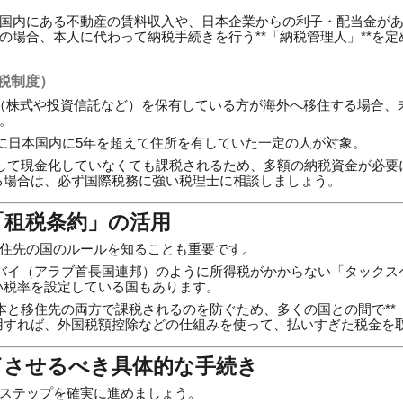
国内にある不動産の賃料収入や、日本企業からの利子・配当金が
の場合、本人に代わって納税手続きを行う**「納税管理人」**を
課税制度）
（株式や投資信託など）を保有している方が海外へ移住する場合、
。
内に日本国内に5年を超えて住所を有していた一定の人が対象。
して現金化していなくても課税されるため、多額の納税資金が必要
る場合は、必ず国際税務に強い税理士に相談しましょう。
「租税条約」の活用
住先の国のルールを知ることも重要です。
バイ（アラブ首長国連邦）のように所得税がかからない「タックス
い税率を設定している国もあります。
本と移住先の両方で課税されるのを防ぐため、多くの国との間で**「
用すれば、外国税額控除などの仕組みを使って、払いすぎた税金を
了させるべき具体的な手続き
ステップを確実に進めましょう。