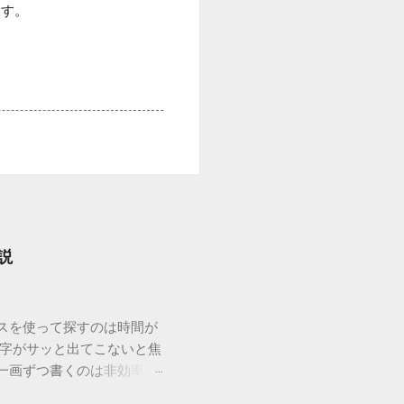
ます。
説
ウスを使って探すのは時間が
漢字がサッと出てこないと焦
一画ずつ書くのは非効率で
パッドを使わずに、特定のコ