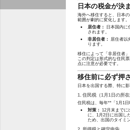
日本の税金が決
海外へ移住すると、日本の
範囲が劇的に変化します。
居住者：
日本国内に
されます。
非居住者：
居住者以
ります。
移住によって「非居住者」
この判定は形式的な住民票
点に注意が必要です。
移住前に必ず押
日本を出国する際、特に影
1. 住民税（1月1日の
住民税は、毎年**「1月
対策：
12月末まで
に、1月2日に出国
ため、出国のタイミ
2. 所得税と確定申告