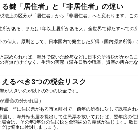
まる鍵「居住者」と「非居住者」の違い
税法上の区分が「居住者」から「非居住者」へと変わります。こ
住所がある、または1年以上居所がある人。全世界で得たすべての
外の個人。原則として、日本国内で発生した所得（国内源泉所得）
と認められれば、海外で稼いだ給与などに日本の所得税がかかる
の有無だけでなく、生活の実態（滞在日数や職業、資産の所在地
さえるべき3つの税金リスク
響が大きいのが以下の3つの税金です。
所在が運命の分かれ目）
1日時点」**に住民票がある市区町村で、前年の所得に対して課税さ
に出国し、海外転出届を提出して住民票を抜いておけば、翌年度の住
した場合は、その年1年分の住民税を全額納める義務が生じます。数
ングは慎重に検討しましょう。