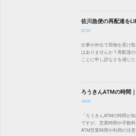
ードを打ち込むだけで一瞬
この方法をマスターすれば
が出てこないのか？ そも
佐川急便の再配達をL
認識する仕組みにあります
22:32
準」「第2水準」といった
織だけで作られた「外字」
仕事や外出で荷物を受け取
「Unicode（ユニコー
はありませんか？再配達の
所」のような番号が割り振
ことに申し訳なさを感じた
び出すことができるのです。
い」 「わざわざ電話をか
ソフトも不要なのが「Uni
ビス「スマートクラブ」と
できます。 具体的な手順（U
なります。この記事では、
角」にする（※重要）。 **「
す。 佐川急便の再配達が
力した数字が、一瞬で対応する
ろうきんATMの時間
会員サービス「スマートク
です。Word上で「20BB7」
18:00
す。 以前はウェブサイト
性が飛躍的に向上していま
「ろうきんATMの時間が
じめ配達時間を変更すると
ですが、営業時間や手数料
本国内で最も利用されてい
ATM営業時間や利用の注意
します。 1. トーク画面