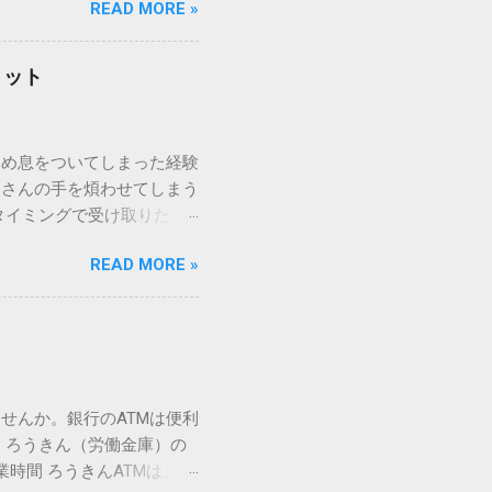
READ MORE »
ックを詳しく解説します。
「変換」しても旧字・外字
理由は、パソコンが文字を
リット
規格）によって「第1水
漢字（旧字）や、特定の組
 そこで登場するのが
ため息をついてしまった経験
ての文字には、いわば「住
ーさんの手を煩わせてしまう
を直接指定すれば、確実に呼
タイミングで受け取りた
」 最も汎用性が高く、特別な
が、佐川急便の会員制サー
owsアプリケーションで使用
READ MORE »
達のストレスは驚くほど軽く
を把握する。 入力モードを「半
的なメリットを徹底解説しま
がら[X]キー**を押す。 入
、佐川急便の個人向け無料
oft Wordで非常に強力
ための基盤となるサービスで
紐付けることで、その利便
届き、不在になる前にあらか
せんか。銀行のATMは便利
」とおさらばできる理由 日
 ろうきん（労働金庫）の
、荷物の受け取り体験が一変
業時間 ろうきんATMは、利
手間すら、過去のものになり