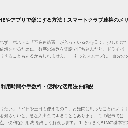
で旧字や外字、特殊記号を呼び出す「文字コード入力」のテクニ
、もう難しい漢字の入力で手を止める必要はありません。 1. なぜ
そも、なぜ普通の変換で出てこない漢字があるのでしょうか。その
INEやアプリで楽にする方法！スマートクラブ連携のメ
。 日本のパソコンで一般的に使われる漢字は、JIS規格（日本産業
形で整理されています。しかし、人名や地名に使われる非常に古い
は、この一般的な変換リストに含まれていないことが多いのです。
れず、ポストに「不在連絡票」が入っているのを見て、少しだけ
ド）」や「JISコード」といった 文字コード です。パソコン上のすべ
依頼をするために、数字の羅列を電話で打ち込んだり、ドライバ
られています。変換候補に出ない文字でも、この住所（コード）
りすることもあるかもしれません。 「もっとスムーズに、自分の
 2. Windows標準機能！文字コードで漢字を出す「16進数入力
けずに、スマホ一つで完結させたい」 そんな願いを叶えてくれるの
code」を直接入力する方法です。Wordやメモ帳など、多くのWind
、LINEや公式アプリの連携です。これらを活用するだけで、再配
nicode入力） 入力したい文字の「Unicode（例：20BB7）」
忙しい毎日をサポートする便利な受け取り術と、連携による具体
20BB7」**と入力する。 直後にキーボードの**[Alt]キーを押しな
劇的に変わる「スマートクラブ」とは？ まず押さえておきたいのが
漢字（例：𠮷）に変換されます。 注記： この方法は、特にMicros
｜利用時間や手数料・便利な活用法を解説
ラブ」です。これは、荷物の配送状況をリアルタイムで管理する
と打ってA...
を開いてログインする手間がありましたが、現在はLINEやアプリと
す。登録を済ませておくだけで、荷物が発送された瞬間に通知が
知りたい」「平日や土日も使えるの？」と疑問に思ったことはありま
いった先回りの対応が可能になります。 LINE連携で「不在連絡票
を知らないと、急な入出金で困ることもあります。この記事では、
るコミュニケーションアプリ「LINE」を佐川急便と連携させると
点、便利な活用法 を詳しく解説します。 1. ろうきんATMの基本営
からワンタップで依頼 不在連絡票に記載されたQRコードを読み取る