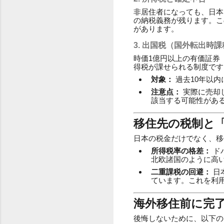
非居住者になっても、日本
の納税義務が残ります。こ
があります。
3. 出国税（国外転出時
時価1億円以上の有価証券
得税が課せられる制度です
対象：
過去10年以
注意点：
実際に売却
該当する可能性があ
移住先の税制と
日本の税金だけでなく、移
所得税率の格差：
ド
北欧諸国のように高
二重課税の回避：
日
ています。これを利
海外移住前に完
後悔しないために、以下の