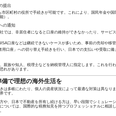
の提出
ら市区町村の役所で手続きが可能です。これにより、国民年金や国
能）。
への通知
社では、非居住者になると口座の維持ができなかったり、サービ
NISA口座などは継続できないケースが多いため、事前の売却や移
者用口座」への切り替え手続きを行い、日本での支払いや受取に備
、親族や知人、税理士などを納税管理人に指定します。これを行
恐れがあります。
準備で理想の海外生活を
きは多岐にわたり、個人の資産状況によって最適な対策は異なり
界です。
方や、日本で不動産を所有し続ける方は、早い段階でシミュレー
については、国際的な税務知見を持つプロフェッショナルに相談
。