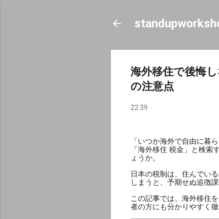
standupworksh
海外移住で後悔し
の注意点
22:39
「いつか海外で自由に暮ら
「海外移住 税金」と検索
ょうか。
日本の税制は、住んでいる
しまうと、予期せぬ追徴課
この記事では、海外移住を
者の方にも分かりやすく徹