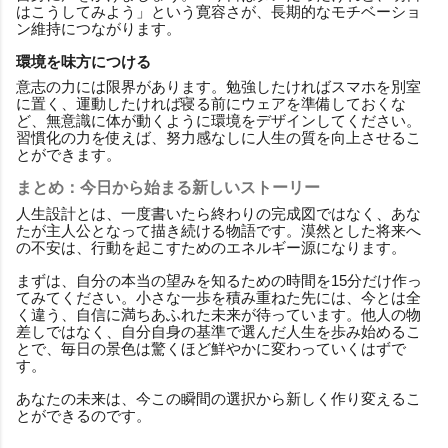
はこうしてみよう」という寛容さが、長期的なモチベーショ
ン維持につながります。
環境を味方につける
意志の力には限界があります。勉強したければスマホを別室
に置く、運動したければ寝る前にウェアを準備しておくな
ど、無意識に体が動くように環境をデザインしてください。
習慣化の力を使えば、努力感なしに人生の質を向上させるこ
とができます。
まとめ：今日から始まる新しいストーリー
人生設計とは、一度書いたら終わりの完成図ではなく、あな
たが主人公となって描き続ける物語です。漠然とした将来へ
の不安は、行動を起こすためのエネルギー源になります。
まずは、自分の本当の望みを知るための時間を15分だけ作っ
てみてください。小さな一歩を積み重ねた先には、今とは全
く違う、自信に満ちあふれた未来が待っています。他人の物
差しではなく、自分自身の基準で選んだ人生を歩み始めるこ
とで、毎日の景色は驚くほど鮮やかに変わっていくはずで
す。
あなたの未来は、今この瞬間の選択から新しく作り変えるこ
とができるのです。