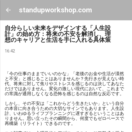
スキップしてメイン コンテンツに移動
standupworkshop.com
自分らしい未来をデザインする「人生設
計」の始め方：将来の不安を解消し、理
想のキャリアと生活を手に入れる具体策
16:42
「今の仕事のままでいいのかな」「老後のお金や生活が漠然
と不安」と感じることはありませんか？先行きが見えない時
代、将来に対して焦りやストレスを感じるのは決してあなた
だけではありません。変化の激しい現代において、これまで
の常識が通用しなくなる恐怖を感じるのは自然な反応です。
しかし、その不安は「これからどう生きたいか」という自分
の本音に向き合うための大切なサインでもあります。人生設
計、いわゆるライフプランニングに遅すぎるということはあ
りません。思い立ったその瞬間から、何度でもゼロベースで
再構築（リライト）できるのです。