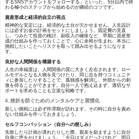
するSNSアカウントをフォローする」といった、5分以内で終
わる極小のステップから始めるのが継続のコツです。
資産形成と経済的自立の視点
精神的な安定には、経済的な土台が欠かせません。人生設計
には必ずお金の計画をセットにしましょう。固定費の見直
し、つみたて投資の検討、副収入の確保など、早期に資産形
成の仕組みを作っておくことで、心に余裕が生まれ、本当に
挑戦したいことへリスクを取って踏み出せるようになりま
す。
良好な人間関係を構築する
人生の幸福度は、人間関係の質に大きく左右されます。ロー
ルモデルとなる人物を見つけたり、同じ志を持つコミュニテ
ィに参加したりすることで、孤独感を解消し、外部からの刺
激を得ることができます。自分一人で抱え込まず、適切なサ
ポートを求めることも立派な戦略です。
4. 挫折を防ぐためのメンタルケアと習慣化
新しい挑戦には必ず停滞期が訪れます。その時に自分を責め
ない仕組みを作っておきましょう。
セルフコンパッション（自分への慈しみ）
失敗したり計画が遅れたりした際、親友を励ますように自分
自身に声をかけましょう。「今日はダメだったけれど、明日