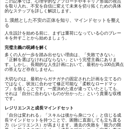
この記事では、心理学的なアプローチやキャリア形成の視点
を取り入れ、不安を自信に変えて未来を切り拓くための具体
的なステップを詳しく解説します。
1. 漠然とした不安の正体を知り、マインドセットを整え
る
人生設計を始める前に、まずは重荷になっている心のブレー
キを外すことから始めましょう。
完璧主義の呪縛を解く
多くの人が一歩を踏み出せない理由は、「失敗できない」
「正解を選ばなければならない」という完璧主義にありま
す。しかし、長期的な人生計画において、最初から100点満点
の答えなど存在しません。
大切なのは、最初からガチガチの固定された計画を立てるの
ではなく、状況に合わせて修正可能な「柔軟なロードマッ
プ」を描くことです。一度決めた道が違っていたとしても、
それは「自分に合わないものが分かった」という貴重な収穫
です。
レジリエンスと成長マインドセット
「自分は変われる」「スキルは後から身につく」と信じる成
長マインドセットを持つことで、困難に直面しても立ち直る
力（レジリエンス）が高まります。過去の失敗を「能力の限