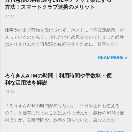
ません。 そこで今回は、IMEパッドを使わずに、特定のコー
方法！スマートクラブ連携のメリット
ドを打ち込むだけで一瞬で旧字や外字、特殊記号を呼び出す
22:32
「文字コード入力」のテクニックを詳しく解説します。 この
方法をマスターすれば、もう難しい漢字の入力で手を止める
仕事や外出で荷物を受け取れず、ポストに「不在連絡票」が
必要はありません。 1. なぜ「変換」しても旧字・外字が出て
入っているのを見て、少しだけため息をついてしまった経験
こないのか？ そもそも、なぜ普通の変換で出てこない漢字が
はありませんか？再配達の依頼をするために、数字の羅列を
あるのでしょうか。その理由は、パソコンが文字を認識する
電話で打ち込んだり、ドライバーさんの手を煩わせてしまう
仕組みにあります。 日本のパソコンで一般的に使われる漢字
READ MORE »
ことに申し訳なさを感じたりすることもあるかもしれませ
は、JIS規格（日本産業規格）によって「第1水準」「第2水
ん。 「もっとスムーズに、自分のタイミングで受け取りた
準」といった形で整理されています。しかし、人名や地名に
い」 「わざわざ電話をかけずに、スマホ一つで完結させた
使われる非常に古い漢字（旧字）や、特定の組織だけで作ら
ろうきんATMの時間｜利用時間や手数料・便
い」 そんな願いを叶えてくれるのが、佐川急便の会員制サー
れた「外字」は、この一般的な変換リストに含まれていない
利な活用法を解説
ビス「スマートクラブ」と、LINEや公式アプリの連携です。
ことが多いのです。 そこで登場するのが「Unicode（ユニコ
18:00
これらを活用するだけで、再配達のストレスは驚くほど軽く
ード）」や「JISコード」といった 文字コード です。パソコ
なります。この記事では、忙しい毎日をサポートする便利な
ン上のすべての文字には、いわば「住所」のような番号が割
「ろうきんATMの時間が知りたい」「平日や土日も使える
受け取り術と、連携による具体的なメリットを徹底解説しま
り振られています。変換候補に出ない文字でも、この住所
の？」と疑問に思ったことはありませんか。銀行のATMは便
す。 佐川急便の再配達が劇的に変わる「スマートクラブ」と
（コード）を直接指定すれば、確実に呼び出すことができる
利ですが、営業時間や手数料を知らないと、急な入出金で困
は？ まず押さえておきたいのが、佐川急便の個人向け無料会
のです。 2. Windows標準機能！文字コードで漢字を出す「16
ることもあります。この記事では、 ろうきん（労働金庫）の
員サービス「スマートクラブ」です。これは、荷物の配送状
進数入力」 最も汎用性が高く、特別なソフトも不要なのが