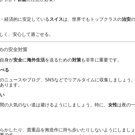
・経済的に安定している
スイス
は、世界でもトップクラスの
治安
厳しく、安心して過ごせる。
めの安全対策
自身が
安全
に
海外生活
を送るための
対策
も非常に重要です。
調べる
のニュースやブログ、SNSなどでリアルタイムに収集しましょう
あります。
ない
間の人気のない道は避けるようにしましょう。特に、
女性
は夜の
らかしたり、貴重品を無造作に持ち歩いたりしないようにしまし
要です。