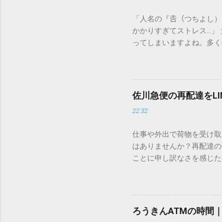
「人名の『𠮷（つちよし
かかりすぎてストレス…」
ってしまいますよね。多く
すし、似た漢字が多すぎて
ードを打ち込むだけで一瞬
この方法をマスターすれば
が出てこないのか？ そも
佐川急便の再配達をL
認識する仕組みにあります
22:32
準」「第2水準」といった
織だけで作られた「外字」
仕事や外出で荷物を受け取
「Unicode（ユニコー
はありませんか？再配達の
所」のような番号が割り振
ことに申し訳なさを感じた
び出すことができるのです。
い」 「わざわざ電話をか
ソフトも不要なのが「Uni
ビス「スマートクラブ」と
できます。 具体的な手順（U
なります。この記事では、
角」にする（※重要）。 **「
す。 佐川急便の再配達が
力した数字が、一瞬で対応する
ろうきんATMの時間
会員サービス「スマートク
です。Word上で「20BB7」