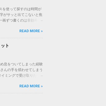
ウスを使って探すのは時間が
漢字がサッと出てこないと焦
一画ずつ書くのは非効率で
パッドを使わずに、特定のコ
READ MORE »
ックを詳しく解説します。
「変換」しても旧字・外字
理由は、パソコンが文字を
リット
規格）によって「第1水
漢字（旧字）や、特定の組
 そこで登場するのが
ため息をついてしまった経験
ての文字には、いわば「住
ーさんの手を煩わせてしまう
を直接指定すれば、確実に呼
タイミングで受け取りた
」 最も汎用性が高く、特別な
が、佐川急便の会員制サー
owsアプリケーションで使用
READ MORE »
達のストレスは驚くほど軽く
を把握する。 入力モードを「半
的なメリットを徹底解説しま
がら[X]キー**を押す。 入
、佐川急便の個人向け無料
oft Wordで非常に強力
ための基盤となるサービスで