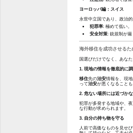
ヨーロッパ編：スイス
永世中立国であり、政治的
犯罪率
: 極めて低い。
安全対策
: 銃規制が
海外移住を成功させるた
国選びだけでなく、あなた
1. 現地の情報を徹底的に
移住
先の
治安
情報を、現地
って
治安
が悪くなることも
2. 危ない場所には近づか
犯罪が多発する地域や、夜
な行動が求められます。
3. 自分の持ち物を守る
人前で高価なものを見せび
散して持つなど、工夫が必