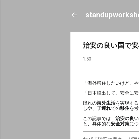
standupworksh
治安の良い国で安
1:50
「海外移住したいけど、や
「日本脱出して、安全に安
憧れの
海外生活
を実現する
しや、
子連れ
での
移住
を考
この記事では、
治安の良い
と、具体的な
安全対策
につ