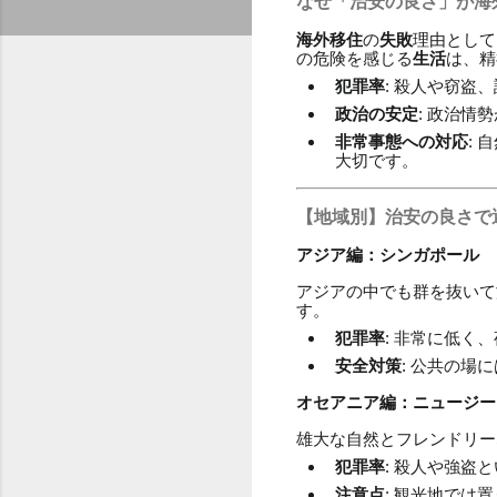
なぜ「治安の良さ」が海
海外移住
の
失敗
理由として
の危険を感じる
生活
は、精
犯罪率
: 殺人や窃盗
政治の安定
: 政治情
非常事態への対応
:
大切です。
【地域別】治安の良さで
アジア編：シンガポール
アジアの中でも群を抜いて
す。
犯罪率
: 非常に低く
安全対策
: 公共の場
オセアニア編：ニュージー
雄大な自然とフレンドリー
犯罪率
: 殺人や強盗
注意点
: 観光地では