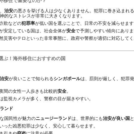
外移住で重要なのか？
、
治安
の悪さを挙げる人は少なくありません。犯罪に巻き込まれ
神的なストレスが非常に大きくなります。
、詐欺などの
犯罪率
が低い国を選ぶことで、日常の不安を減らせます
勢が安定している国は、社会全体が
安全
で予測しやすい傾向にありま
 自然災害やテロといった非常事態に、政府や警察が適切に対応して
選ぶ！海外移住におすすめの国
治安
が良いことで知られる
シンガポール
は、罰則が厳しく、犯罪
、夜間の女性一人歩きも比較的
安全
。
には監視カメラが多く、警察の目が届きやすい。
ランド
な国民性が魅力の
ニュージーランド
は、世界的にも
治安が良い国
といった凶悪犯罪は少なく、安心して暮らせます。
置き引きや
窃盗
に注意が必要。