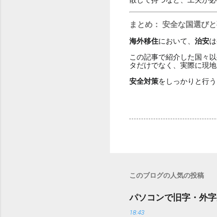
まとめ：
安全な国選びと
海外移住
において、
治安
は
この記事で紹介した国々以
タだけでなく、実際に現地
安全対策
をしっかりと行う
このブログの人気の投稿
パソコンで旧字・外字
18:43