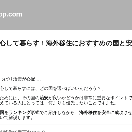
スキップしてメイン コンテンツに移動
op.com
心して暮らす！海外移住におすすめの国と安
っぱり治安が心配…」
心して暮らすには、どの国を選べばいいんだろう？」
ためには、その国の
治安
が
良い
かどうかは非常に重要なポイント
えている人にとっては、何よりも優先したいことですよね。
国
を
ランキング
形式でご紹介しながら、
海外移住
を
安全
に成功さ
いて解説します。