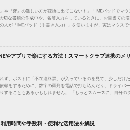
）』や『齋』の難しい方が変換に出てこない！」「IMEパッドでマ
 大切な書類の作成中や、名簿入力をしているときに、お目当ての
の人が「IMEパッド（手書き入力）」を使いますが、実はマウスで
結局見つからないことも少なくありません。 そこで今回は、IME
で旧字や外字、特殊記号を呼び出す「文字コード入力」のテクニ
、もう難しい漢字の入力で手を止める必要はありません。 1. なぜ
そも、なぜ普通の変換で出てこない漢字があるのでしょうか。その
INEやアプリで楽にする方法！スマートクラブ連携のメ
。 日本のパソコンで一般的に使われる漢字は、JIS規格（日本産業
形で整理されています。しかし、人名や地名に使われる非常に古い
は、この一般的な変換リストに含まれていないことが多いのです。
れず、ポストに「不在連絡票」が入っているのを見て、少しだけ
ド）」や「JISコード」といった 文字コード です。パソコン上のすべ
依頼をするために、数字の羅列を電話で打ち込んだり、ドライバ
られています。変換候補に出ない文字でも、この住所（コード）
りすることもあるかもしれません。 「もっとスムーズに、自分の
 2. Windows標準機能！文字コードで漢字を出す「16進数入力
けずに、スマホ一つで完結させたい」 そんな願いを叶えてくれるの
code」を直接入力する方法です。Wordやメモ帳など、多くのWind
、LINEや公式アプリの連携です。これらを活用するだけで、再配
nicode入力） 入力したい文字の「Unicode（例：20BB7）」
忙しい毎日をサポートする便利な受け取り術と、連携による具体
20BB7」**と入力する。 直後にキーボードの**[Alt]キーを押しな
劇的に変わる「スマートクラブ」とは？ まず押さえておきたいのが
漢字（例：𠮷）に変換されます。 注記： この方法は、特にMicros
｜利用時間や手数料・便利な活用法を解説
ラブ」です。これは、荷物の配送状況をリアルタイムで管理する
と打ってA...