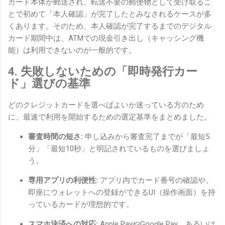
カード本体が郵送され、転送不要の郵便物として受け取るこ
とで初めて「本人確認」が完了したとみなされるケースが多
くあります。そのため、本人確認が完了するまでのデジタル
カード期間中は、ATMでの現金引き出し（キャッシング機
能）は利用できないのが一般的です。
4. 失敗しないための「即時発行カー
ド」選びの基準
どのクレジットカードを選べばよいか迷っている方のため
に、最速で利用を開始するための選定基準をまとめました。
審査時間の短さ:
申し込みから審査完了までが「最短5
分」「最短10秒」と明記されているものを選びましょ
う。
専用アプリの利便性:
アプリ内でカード番号の確認や、
即座にウォレットへの登録ができるUI（操作画面）を持
っているカードが理想的です。
スマホ決済への対応:
Apple PayやGoogle Pay、あるいは