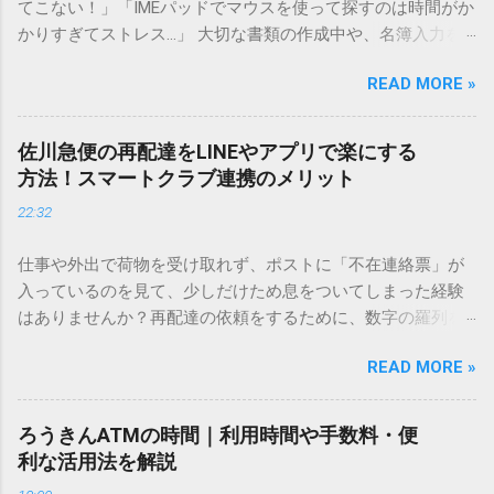
てこない！」「IMEパッドでマウスを使って探すのは時間がか
かりすぎてストレス…」 大切な書類の作成中や、名簿入力を
しているときに、お目当ての漢字がサッと出てこないと焦っ
READ MORE »
てしまいますよね。多くの人が「IMEパッド（手書き入力）」
を使いますが、実はマウスで一画ずつ書くのは非効率です
し、似た漢字が多すぎて結局見つからないことも少なくあり
佐川急便の再配達をLINEやアプリで楽にする
ません。 そこで今回は、IMEパッドを使わずに、特定のコー
方法！スマートクラブ連携のメリット
ドを打ち込むだけで一瞬で旧字や外字、特殊記号を呼び出す
22:32
「文字コード入力」のテクニックを詳しく解説します。 この
方法をマスターすれば、もう難しい漢字の入力で手を止める
仕事や外出で荷物を受け取れず、ポストに「不在連絡票」が
必要はありません。 1. なぜ「変換」しても旧字・外字が出て
入っているのを見て、少しだけため息をついてしまった経験
こないのか？ そもそも、なぜ普通の変換で出てこない漢字が
はありませんか？再配達の依頼をするために、数字の羅列を
あるのでしょうか。その理由は、パソコンが文字を認識する
電話で打ち込んだり、ドライバーさんの手を煩わせてしまう
仕組みにあります。 日本のパソコンで一般的に使われる漢字
READ MORE »
ことに申し訳なさを感じたりすることもあるかもしれませ
は、JIS規格（日本産業規格）によって「第1水準」「第2水
ん。 「もっとスムーズに、自分のタイミングで受け取りた
準」といった形で整理されています。しかし、人名や地名に
い」 「わざわざ電話をかけずに、スマホ一つで完結させた
使われる非常に古い漢字（旧字）や、特定の組織だけで作ら
ろうきんATMの時間｜利用時間や手数料・便
い」 そんな願いを叶えてくれるのが、佐川急便の会員制サー
れた「外字」は、この一般的な変換リストに含まれていない
利な活用法を解説
ビス「スマートクラブ」と、LINEや公式アプリの連携です。
ことが多いのです。 そこで登場するのが「Unicode（ユニコ