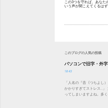
この3つを守れば、あなた
いう声が聞こえてくるはず
このブログの人気の投稿
パソコンで旧字・外字
18:43
「人名の『𠮷（つちよし
かかりすぎてストレス…」
ってしまいますよね。多く
すし、似た漢字が多すぎて
ードを打ち込むだけで一瞬