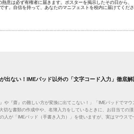
の熱意は必ず有権者に届きます。ポスターを掲示したその日から、
です。自信を持って、あなたのマニフェストを校内に届けてくだ
が出ない！IMEパッド以外の「文字コード入力」徹底解
）』や『齋』の難しい方が変換に出てこない！」「IMEパッドでマ
 大切な書類の作成中や、名簿入力をしているときに、お目当ての
の人が「IMEパッド（手書き入力）」を使いますが、実はマウスで
結局見つからないことも少なくありません。 そこで今回は、IME
で旧字や外字、特殊記号を呼び出す「文字コード入力」のテクニ