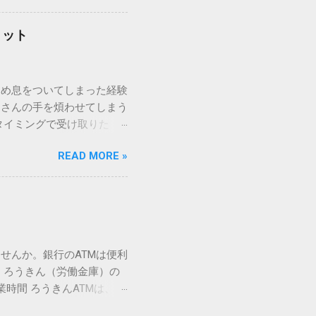
「変換」しても旧字・外字
理由は、パソコンが文字を
リット
規格）によって「第1水
漢字（旧字）や、特定の組
 そこで登場するのが
ため息をついてしまった経験
ての文字には、いわば「住
ーさんの手を煩わせてしまう
を直接指定すれば、確実に呼
タイミングで受け取りた
」 最も汎用性が高く、特別な
が、佐川急便の会員制サー
owsアプリケーションで使用
READ MORE »
達のストレスは驚くほど軽く
を把握する。 入力モードを「半
的なメリットを徹底解説しま
がら[X]キー**を押す。 入
、佐川急便の個人向け無料
oft Wordで非常に強力
ための基盤となるサービスで
紐付けることで、その利便
届き、不在になる前にあらか
せんか。銀行のATMは便利
」とおさらばできる理由 日
 ろうきん（労働金庫）の
、荷物の受け取り体験が一変
業時間 ろうきんATMは、利
手間すら、過去のものになり
0〜17:00 土曜・日曜・祝
や不在通知がトーク画面に直