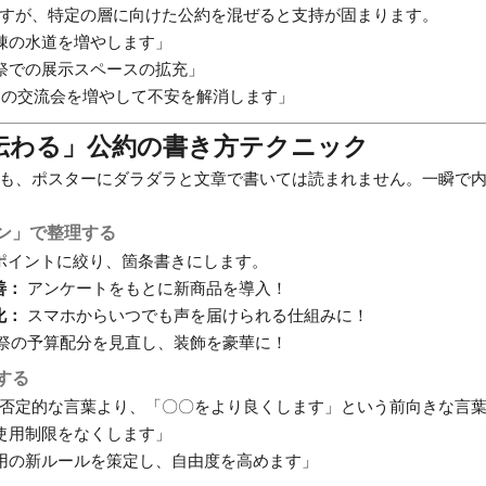
すが、特定の層に向けた公約を混ぜると支持が固まります。
棟の水道を増やします」
祭での展示スペースの拡充」
の交流会を増やして不安を解消します」
「伝わる」公約の書き方テクニック
も、ポスターにダラダラと文章で書いては読まれません。一瞬で
ン」で整理する
ポイントに絞り、箇条書きにします。
善：
アンケートをもとに新商品を導入！
化：
スマホからいつでも声を届けられる仕組みに！
祭の予算配分を見直し、装飾を豪華に！
する
否定的な言葉より、「〇〇をより良くします」という前向きな言
使用制限をなくします」
用の新ルールを策定し、自由度を高めます」