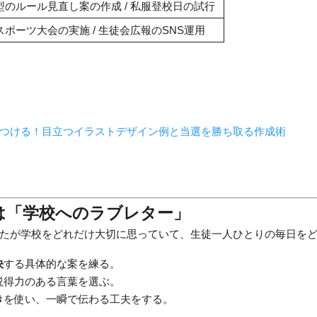
型のルール見直し案の作成 / 私服登校日の試行
ポーツ大会の実施 / 生徒会広報のSNS運用
つける！目立つイラストデザイン例と当選を勝ち取る作成術
約は「学校へのラブレター」
たが学校をどれだけ大切に思っていて、生徒一人ひとりの毎日を
決
する具体的な案を練る。
説得力のある言葉を選ぶ。
き
を使い、一瞬で伝わる工夫をする。