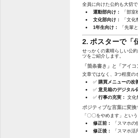
全員に向けた公約も大切で
運動部向け：
「部室
文化部向け：
「文化
1年生向け：
「先輩と
2. ポスターで
せっかくの素晴らしい公約
ツをご紹介します。
「箇条書き」と「アイコ
文章ではなく、3つ程度の
✅
購買メニューの改
✅
意見箱のデジタル
✅
行事の充実：
文化
ポジティブな言葉に変換
「〇〇をやめます」という
修正前：
「スマホの
修正後：
「スマホ活