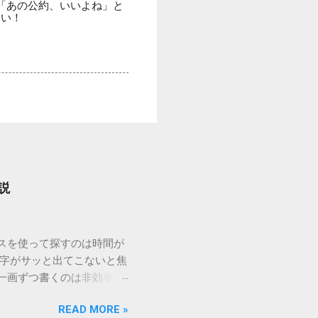
「あの公約、いいよね」と
さい！
説
ウスを使って探すのは時間が
漢字がサッと出てこないと焦
一画ずつ書くのは非効率で
パッドを使わずに、特定のコ
READ MORE »
ックを詳しく解説します。