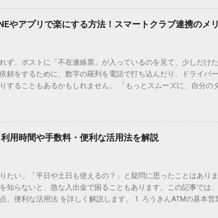
、もう難しい漢字の入力で手を止める必要はありません。 1. なぜ
そも、なぜ普通の変換で出てこない漢字があるのでしょうか。その
INEやアプリで楽にする方法！スマートクラブ連携のメ
。 日本のパソコンで一般的に使われる漢字は、JIS規格（日本産業
形で整理されています。しかし、人名や地名に使われる非常に古い
は、この一般的な変換リストに含まれていないことが多いのです。
れず、ポストに「不在連絡票」が入っているのを見て、少しだけ
ド）」や「JISコード」といった 文字コード です。パソコン上のすべ
依頼をするために、数字の羅列を電話で打ち込んだり、ドライバ
られています。変換候補に出ない文字でも、この住所（コード）
りすることもあるかもしれません。 「もっとスムーズに、自分の
 2. Windows標準機能！文字コードで漢字を出す「16進数入力
けずに、スマホ一つで完結させたい」 そんな願いを叶えてくれるの
code」を直接入力する方法です。Wordやメモ帳など、多くのWind
、LINEや公式アプリの連携です。これらを活用するだけで、再配
nicode入力） 入力したい文字の「Unicode（例：20BB7）」
忙しい毎日をサポートする便利な受け取り術と、連携による具体
20BB7」**と入力する。 直後にキーボードの**[Alt]キーを押しな
劇的に変わる「スマートクラブ」とは？ まず押さえておきたいのが
漢字（例：𠮷）に変換されます。 注記： この方法は、特にMicros
｜利用時間や手数料・便利な活用法を解説
ラブ」です。これは、荷物の配送状況をリアルタイムで管理する
と打ってA...
を開いてログインする手間がありましたが、現在はLINEやアプリと
す。登録を済ませておくだけで、荷物が発送された瞬間に通知が
知りたい」「平日や土日も使えるの？」と疑問に思ったことはありま
いった先回りの対応が可能になります。 LINE連携で「不在連絡票
を知らないと、急な入出金で困ることもあります。この記事では、
るコミュニケーションアプリ「LINE」を佐川急便と連携させると
点、便利な活用法 を詳しく解説します。 1. ろうきんATMの基本営
からワンタップで依頼 不在連絡票に記載されたQRコードを読み取る
りますが、一般的には次の通りです。 1-1. 店舗内ATM 平日：9:0
ントを友だち追加し、スマートクラブのIDを連携させると、配送予定