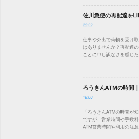
この方法をマスターすれば
が出てこないのか？ そも
佐川急便の再配達をL
認識する仕組みにあります
22:32
準」「第2水準」といった
織だけで作られた「外字」
仕事や外出で荷物を受け取
「Unicode（ユニコー
はありませんか？再配達の
所」のような番号が割り振
ことに申し訳なさを感じた
び出すことができるのです。
い」 「わざわざ電話をか
ソフトも不要なのが「Uni
ビス「スマートクラブ」と
できます。 具体的な手順（U
なります。この記事では、
角」にする（※重要）。 **「
す。 佐川急便の再配達が
力した数字が、一瞬で対応する
ろうきんATMの時間
会員サービス「スマートク
です。Word上で「20BB7」
18:00
す。 以前はウェブサイト
性が飛躍的に向上していま
「ろうきんATMの時間が
じめ配達時間を変更すると
ですが、営業時間や手数料
本国内で最も利用されてい
ATM営業時間や利用の注意
します。 1. トーク画面
用する場所によって時間が異な
ます。LINE公式アカウ