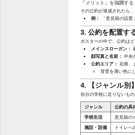
「メリット」を強調する
その公約が達成されたら、
例：
「意見箱の設置
3. 公約を配置
ポスターの中で、公約はど
メインスローガン：
顔写真と名前：
中央
公約エリア：
右側、
背景を薄い色に
4. 【ジャンル
自分の学校に足りないもの
ジャンル
公約の具
学校生活
意見箱の
施設・設備
トイレへ