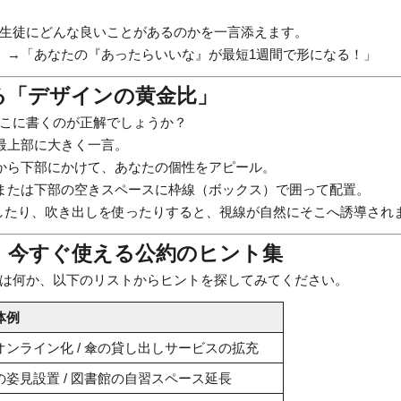
生徒にどんな良いことがあるのかを一言添えます。
」→「あなたの『あったらいいな』が最短1週間で形になる！」
する「デザインの黄金比」
こに書くのが正解でしょうか？
最上部に大きく一言。
から下部にかけて、あなたの個性をアピール。
または下部の空きスペースに枠線（ボックス）で囲って配置。
したり、吹き出しを使ったりすると、視線が自然にそこへ誘導され
別】今すぐ使える公約のヒント集
は何か、以下のリストからヒントを探してみてください。
体例
オンライン化 / 傘の貸し出しサービスの拡充
の姿見設置 / 図書館の自習スペース延長