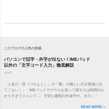
このブログの人気の投稿
パソコンで旧字・外字が出ない！IMEパッド
以外の「文字コード入力」徹底解説
18:43
「人名の『𠮷（つちよし）』や『齋』の難しい方が変換に出
てこない！」「IMEパッドでマウスを使って探すのは時間がか
かりすぎてストレス…」 大切な書類の作成中や、名簿入力を
しているときに、お目当ての漢字がサッと出てこないと焦っ
READ MORE »
てしまいますよね。多くの人が「IMEパッド（手書き入力）」