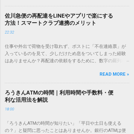
を使いますが、実はマウスで一画ずつ書くのは非効率です
し、似た漢字が多すぎて結局見つからないことも少なくあり
佐川急便の再配達をLINEやアプリで楽にする
ません。 そこで今回は、IMEパッドを使わずに、特定のコー
方法！スマートクラブ連携のメリット
ドを打ち込むだけで一瞬で旧字や外字、特殊記号を呼び出す
22:32
「文字コード入力」のテクニックを詳しく解説します。 この
方法をマスターすれば、もう難しい漢字の入力で手を止める
仕事や外出で荷物を受け取れず、ポストに「不在連絡票」が
必要はありません。 1. なぜ「変換」しても旧字・外字が出て
入っているのを見て、少しだけため息をついてしまった経験
こないのか？ そもそも、なぜ普通の変換で出てこない漢字が
はありませんか？再配達の依頼をするために、数字の羅列を
あるのでしょうか。その理由は、パソコンが文字を認識する
電話で打ち込んだり、ドライバーさんの手を煩わせてしまう
仕組みにあります。 日本のパソコンで一般的に使われる漢字
READ MORE »
ことに申し訳なさを感じたりすることもあるかもしれませ
は、JIS規格（日本産業規格）によって「第1水準」「第2水
ん。 「もっとスムーズに、自分のタイミングで受け取りた
準」といった形で整理されています。しかし、人名や地名に
い」 「わざわざ電話をかけずに、スマホ一つで完結させた
使われる非常に古い漢字（旧字）や、特定の組織だけで作ら
ろうきんATMの時間｜利用時間や手数料・便
い」 そんな願いを叶えてくれるのが、佐川急便の会員制サー
れた「外字」は、この一般的な変換リストに含まれていない
利な活用法を解説
ビス「スマートクラブ」と、LINEや公式アプリの連携です。
ことが多いのです。 そこで登場するのが「Unicode（ユニコ
18:00
これらを活用するだけで、再配達のストレスは驚くほど軽く
ード）」や「JISコード」といった 文字コード です。パソコ
なります。この記事では、忙しい毎日をサポートする便利な
ン上のすべての文字には、いわば「住所」のような番号が割
「ろうきんATMの時間が知りたい」「平日や土日も使える
受け取り術と、連携による具体的なメリットを徹底解説しま
り振られています。変換候補に出ない文字でも、この住所
の？」と疑問に思ったことはありませんか。銀行のATMは便
す。 佐川急便の再配達が劇的に変わる「スマートクラブ」と