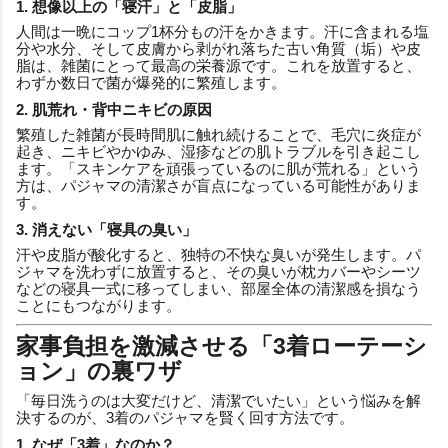
1. 想像以上の「寝汗」と「皮脂」
人間は一晩にコップ1杯分もの汗をかきます。汗に含まれる塩
分や水分、そして皮膚から剥がれ落ちた古い角質（垢）や皮
脂は、雑菌にとって最高の栄養源です。これを放置すると、
わずか数日で菌が爆発的に繁殖します。
2. 肌荒れ・背中ニキビの原因
繁殖した雑菌が長時間肌に触れ続けることで、毛穴に炎症が
起き、ニキビやかゆみ、湿疹などの肌トラブルを引き起こし
ます。「スキンケアを頑張っているのに肌が荒れる」という
方は、パジャマの清潔さが盲点になっている可能性がありま
す。
3. 消えない「寝具の臭い」
汗や皮脂が酸化すると、独特の不快な臭いが発生します。パ
ジャマを洗わずに放置すると、その臭いが枕カバーやシーツ
などの寝具一式に移ってしまい、部屋全体の清潔感を損なう
ことにもつながります。
家事負担を激減させる「3着ローテーシ
ョン」の裏ワザ
「毎日洗うのは大変だけど、清潔でいたい」という悩みを解
決するのが、3着のパジャマを賢く回す方法です。
1. なぜ「3着」なのか？