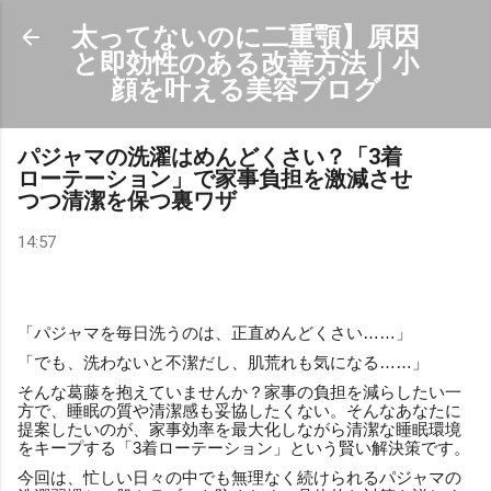
スキップしてメイン コンテンツに移動
太ってないのに二重顎】原因
と即効性のある改善方法｜小
顔を叶える美容ブログ
パジャマの洗濯はめんどくさい？「3着
ローテーション」で家事負担を激減させ
つつ清潔を保つ裏ワザ
14:57
「パジャマを毎日洗うのは、正直めんどくさい……」
「でも、洗わないと不潔だし、肌荒れも気になる……」
そんな葛藤を抱えていませんか？家事の負担を減らしたい一
方で、睡眠の質や清潔感も妥協したくない。そんなあなたに
提案したいのが、家事効率を最大化しながら清潔な睡眠環境
をキープする「3着ローテーション」という賢い解決策です。
今回は、忙しい日々の中でも無理なく続けられるパジャマの