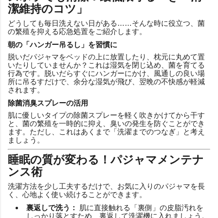
潔維持のコツ」
どうしても毎日洗えない日がある……そんな時に役立つ、菌
の繁殖を抑える応急処置をご紹介します。
朝の「ハンガー吊るし」を習慣に
脱いだパジャマをベッドの上に放置したり、枕元に丸めて置
いたりしていませんか？これは湿気を閉じ込め、菌を育てる
行為です。脱いだらすぐにハンガーにかけ、風通しの良い場
所に吊るすだけで、余分な湿気が飛び、翌晩の不快感が軽減
されます。
除菌消臭スプレーの活用
肌に優しいタイプの除菌スプレーを軽く吹きかけてから干す
と、菌の繁殖を一時的に抑え、臭いの発生を防ぐことができ
ます。ただし、これはあくまで「洗濯までのつなぎ」と考え
ましょう。
睡眠の質が変わる！パジャマメンテナ
ンス術
洗濯方法を少し工夫するだけで、お気に入りのパジャマを長
く、心地よく使い続けることができます。
裏返しで洗う：
肌に直接触れる「裏側」の皮脂汚れを
しっかり落とすため、裏返して洗濯機に入れましょう。