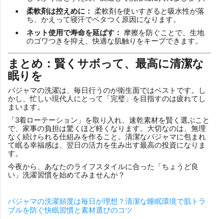
柔軟剤は控えめに：
柔軟剤を使いすぎると吸水性が落
ち、かえって寝汗でベタつく原因になります。
ネット使用で寿命を延ばす：
摩擦を防ぐことで、生地
のゴワつきを抑え、快適な肌触りをキープできます。
まとめ：賢くサボって、最高に清潔な
眠りを
パジャマの洗濯は、毎日行うのが衛生面ではベストです。し
かし、忙しい現代人にとって「完璧」を目指すのは疲れてし
まいます。
「3着ローテーション」を取り入れ、速乾素材を賢く選ぶこと
で、家事の負担は驚くほど軽くなります。大切なのは、無理
なく続けられる仕組みを作ること。清潔なパジャマに包まれ
て眠る幸福感は、翌日の活力を生み出す最高の投資になりま
す。
今夜から、あなたのライフスタイルに合った「ちょうど良
い」洗濯習慣を始めてみませんか？
パジャマの洗濯頻度は毎日が理想？清潔な睡眠環境で肌トラ
ブルを防ぐ快眠習慣と素材選びのコツ