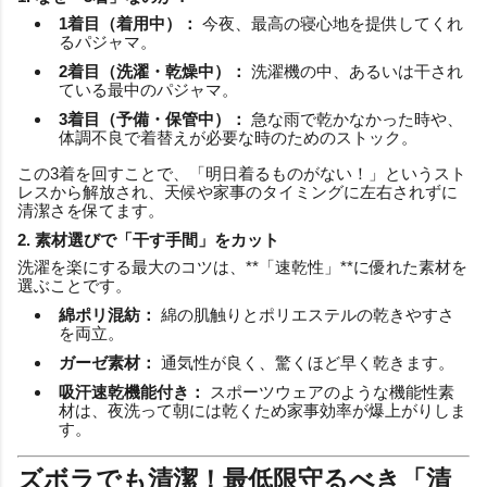
1着目（着用中）：
今夜、最高の寝心地を提供してくれ
るパジャマ。
2着目（洗濯・乾燥中）：
洗濯機の中、あるいは干され
ている最中のパジャマ。
3着目（予備・保管中）：
急な雨で乾かなかった時や、
体調不良で着替えが必要な時のためのストック。
この3着を回すことで、「明日着るものがない！」というスト
レスから解放され、天候や家事のタイミングに左右されずに
清潔さを保てます。
2. 素材選びで「干す手間」をカット
洗濯を楽にする最大のコツは、**「速乾性」**に優れた素材を
選ぶことです。
綿ポリ混紡：
綿の肌触りとポリエステルの乾きやすさ
を両立。
ガーゼ素材：
通気性が良く、驚くほど早く乾きます。
吸汗速乾機能付き：
スポーツウェアのような機能性素
材は、夜洗って朝には乾くため家事効率が爆上がりしま
す。
ズボラでも清潔！最低限守るべき「清