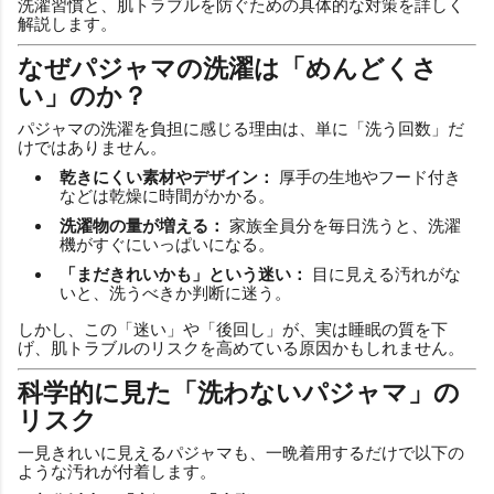
洗濯習慣と、肌トラブルを防ぐための具体的な対策を詳しく
解説します。
なぜパジャマの洗濯は「めんどくさ
い」のか？
パジャマの洗濯を負担に感じる理由は、単に「洗う回数」だ
けではありません。
乾きにくい素材やデザイン：
厚手の生地やフード付き
などは乾燥に時間がかかる。
洗濯物の量が増える：
家族全員分を毎日洗うと、洗濯
機がすぐにいっぱいになる。
「まだきれいかも」という迷い：
目に見える汚れがな
いと、洗うべきか判断に迷う。
しかし、この「迷い」や「後回し」が、実は睡眠の質を下
げ、肌トラブルのリスクを高めている原因かもしれません。
科学的に見た「洗わないパジャマ」の
リスク
一見きれいに見えるパジャマも、一晩着用するだけで以下の
ような汚れが付着します。