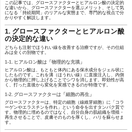
この記事では、グロースファクターとヒアルロン酸の決定的
な違いから、グロースファクターを選ぶメリット、そして気
になる「持続期間」のリアルな実態まで、専門的な視点で分
かりやすく解説します。
1. グロースファクターとヒアルロン酸
の決定的な違い
どちらも注射でほうれい線を改善する治療ですが、その仕組
みは全くの別物です。
1-1. ヒアルロン酸は「物理的な充填」
ヒアルロン酸は、もともと体内にある保水成分をジェル状に
したものです。これを溝（ほうれい線）に直接注入し、内側
から物理的に押し上げることでシワを消します。即効性が高
く、打った直後から変化を実感できるのが特徴です。
1-2. グロースファクターは「細胞の再生」
グロースファクターは、特定の細胞（線維芽細胞）に「コラ
ーゲンやエラスチンを作れ」という命令を出すタンパク質で
す。物理的に埋めるのではなく、自分自身の肌組織を増殖・
再生させることで、皮膚そのものを厚くし、ハリを蘇らせま
す。