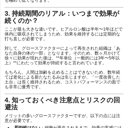
も極めて低くなります。
3. 持続期間のリアル：いつまで効果が
続くのか？
ここが最も大きな違いです。ヒアルロン酸は半年〜1年ほどで
体内に吸収されてしまうため、効果を維持するには定期的な
打ち直しが必要です。
対して、グロースファクターによって再生された組織は「あ
なた自身の体の一部」となります。そのため、数ヶ月かけて
徐々に効果が現れた後は、**年単位（一般的には3年〜5年以
上）**にわたって効果が持続すると言われています。
もちろん、人間は加齢を止めることはできないため、数年経
てば老化による新たなたるみは生じますが、「一度改善した
土台」は長く維持されるため、コストパフォーマンスの面で
も非常に優秀です。
4. 知っておくべき注意点とリスクの回
避法
メリットの多いグロースファクターですが、以下の点には注
意が必要です。
即効性はない
：細胞が再生されるまで、効果の実感には