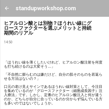
スキップしてメイン コンテンツに移動
standupworkshop.com
ヒアルロン酸とは別物？ほうれい線にグ
ロースファクターを選ぶメリットと持続
期間のリアル
14:50
「ほうれい線を薄くしたいけれど、ヒアルロン酸注射を何度
も打ち続けるのは大変そう…」
「不自然に膨らむのは嫌だけど、自分の肌そのものを若返ら
せる方法はないの？」
口元の老け見えサインであるほうれい線対策として、今注目
を集めているのが「グロースファクター（細胞成長因子）注
入療法」です。しかし、定番のヒアルロン酸注入と何が違う
のか、どちらが自分に合っているのか分からず悩んでいる方
も多いのではないでしょうか。