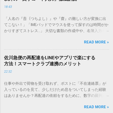
18:43
「人名の『𠮷（つちよし）』や『齋』の難しい方が変換に出
てこない！」「IMEパッドでマウスを使って探すのは時間がか
かりすぎてストレス…」 大切な書類の作成中や、名簿入力を
しているときに、お目当ての漢字がサッと出てこないと焦っ
READ MORE »
てしまいますよね。多くの人が「IMEパッド（手書き入力）」
を使いますが、実はマウスで一画ずつ書くのは非効率です
し、似た漢字が多すぎて結局見つからないことも少なくあり
佐川急便の再配達をLINEやアプリで楽にする
ません。 そこで今回は、IMEパッドを使わずに、特定のコー
方法！スマートクラブ連携のメリット
ドを打ち込むだけで一瞬で旧字や外字、特殊記号を呼び出す
22:32
「文字コード入力」のテクニックを詳しく解説します。 この
方法をマスターすれば、もう難しい漢字の入力で手を止める
仕事や外出で荷物を受け取れず、ポストに「不在連絡票」が
必要はありません。 1. なぜ「変換」しても旧字・外字が出て
入っているのを見て、少しだけため息をついてしまった経験
こないのか？ そもそも、なぜ普通の変換で出てこない漢字が
はありませんか？再配達の依頼をするために、数字の羅列を
あるのでしょうか。その理由は、パソコンが文字を認識する
電話で打ち込んだり、ドライバーさんの手を煩わせてしまう
仕組みにあります。 日本のパソコンで一般的に使われる漢字
READ MORE »
ことに申し訳なさを感じたりすることもあるかもしれませ
は、JIS規格（日本産業規格）によって「第1水準」「第2水