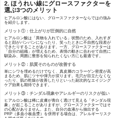
2. ほうれい線にグロースファクターを
選ぶ3つのメリット
ヒアルロン酸にはない、グロースファクターならではの強み
を紹介します。
メリット①：仕上がりが圧倒的に自然
ヒアルロン酸は「異物を入れている」状態のため、入れすぎ
ると顔がパンパンになったり、笑ったときに不自然な段差が
できたりすることがあります。一方、グロースファクターは
「自分の組織」が増えるため、表情の動きに合わせて自然に
馴染み、周囲に整形を知られたくない方にも最適です。
メリット②：肌質そのものが改善する
単にシワを埋めるだけでなく、真皮層のコラーゲン密度が高
まるため、肌にツヤや弾力が戻ります。毛穴が目立たなくな
ったり、肌の乾燥が改善したりといった副次的なエイジング
ケア効果も期待できます。
メリット③：チンダル現象やアレルギーのリスクが低い
ヒアルロン酸は稀に皮膚が青白く透けて見える「チンダル現
象」が起こることがありますが、グロースファクターではそ
の心配がありません。また、自分の血液から抽出する
PRP（多血小板血漿）を併用する場合は、アレルギーリスク