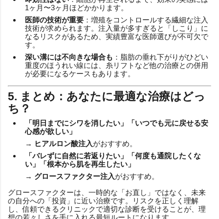
1ヶ月〜3ヶ月ほどかかります。
医師の技術が重要
：増殖をコントロールする繊細な注入
技術が求められます。注入量が多すぎると「しこり」に
なるリスクがあるため、実績豊富な医師選びが不可欠で
す。
深い溝には不向きな場合も
：脂肪の垂れ下がりがひどい
重度のほうれい線には、糸リフトなど他の治療との併用
が必要になるケースもあります。
5. まとめ：あなたに最適な治療はどっ
ち？
「明日までにシワを消したい」「いつでも元に戻せる安
心感が欲しい」
→
ヒアルロン酸注入
がおすすめ。
「バレずに自然に若返りたい」「何度も通院したくな
い」「根本から肌を再生したい」
→
グロースファクター注入
がおすすめ。
グロースファクターは、一時的な「お直し」ではなく、未来
の自分への「投資」に近い治療です。リスクを正しく理解
し、信頼できるクリニックで適切な診断を受けることが、理
想の若々しさを手に入れる最短ルートになります。