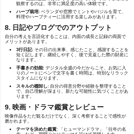
観察するのは、非常に満足度の高い体験です。
ハーブ栽培
: ベランダや窓際でミントやバジルを育て、
料理やハーブティーに活用する楽しみがあります。
8. 日記やブログでのアウトプット
自分の考えを言語化することは、内面の成長と記録の両面で
メリットがあります。
3行日記
: その日の出来事、感じたこと、感謝することを
短く記します。継続しやすく、後で見返した際の財産に
なります。
手書きの効能
: デジタル全盛の今だからこそ、お気に入
りのノートにペンで文字を書く時間は、特別なリラック
スタイムになります。
スキルの棚卸し
: 自分の得意分野や経験を整理すること
で、自己理解が深まり、新たな可能性に気づくことがあ
ります。
9. 映画・ドラマ鑑賞とレビュー
映像作品をただ観るだけでなく、深く考察することで感性が
磨かれます。
テーマを決めた鑑賞
: 「ヒューマンドラマ」「往年の名