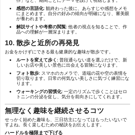
作」など、期間ごとにテーマを設けて視聴します。
感想の言語化
: 観終わった後に、あらすじや感想をメモ
にまとめます。自分の好みの傾向が明確になり、審美眼
が養われます。
解説サイトや考察の閲覧
: 他者の視点を知ることで、作
品への理解が一層深まります。
10. 散歩と近所の再発見
お金をかけずにできる最も健康的な趣味が散歩です。
ルートを変えて歩く
: 普段通らない道を選ぶだけで、新
しいお店や美しい景色に出会える冒険になります。
フォト散歩
: スマホのカメラで、道端の花や空の表情を
切り取ります。日常の何気ない美しさに気づく練習にな
ります。
ウォーキングの習慣化
: 一定のリズムで歩くことはセロ
トニンの分泌を促し、気分を前向きにしてくれます。
無理なく趣味を継続させるコツ
せっかく始めた趣味も、三日坊主になってはもったいないで
すよね。長く楽しむための秘訣をお伝えします。
ハードルを極限まで下げる