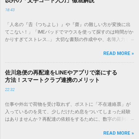
以外の「文字コード入力」徹底解説
18:43
「人名の『𠮷（つちよし）』や『齋』の難しい方が変換に出
てこない！」「IMEパッドでマウスを使って探すのは時間がか
かりすぎてストレス…」 大切な書類の作成中や、名簿入力を
しているときに、お目当ての漢字がサッと出てこないと焦っ
READ MORE »
てしまいますよね。多くの人が「IMEパッド（手書き入力）」
を使いますが、実はマウスで一画ずつ書くのは非効率です
し、似た漢字が多すぎて結局見つからないことも少なくあり
佐川急便の再配達をLINEやアプリで楽にする
ません。 そこで今回は、IMEパッドを使わずに、特定のコー
方法！スマートクラブ連携のメリット
ドを打ち込むだけで一瞬で旧字や外字、特殊記号を呼び出す
22:32
「文字コード入力」のテクニックを詳しく解説します。 この
方法をマスターすれば、もう難しい漢字の入力で手を止める
仕事や外出で荷物を受け取れず、ポストに「不在連絡票」が
必要はありません。 1. なぜ「変換」しても旧字・外字が出て
入っているのを見て、少しだけため息をついてしまった経験
こないのか？ そもそも、なぜ普通の変換で出てこない漢字が
はありませんか？再配達の依頼をするために、数字の羅列を
あるのでしょうか。その理由は、パソコンが文字を認識する
電話で打ち込んだり、ドライバーさんの手を煩わせてしまう
仕組みにあります。 日本のパソコンで一般的に使われる漢字
READ MORE »
ことに申し訳なさを感じたりすることもあるかもしれませ
は、JIS規格（日本産業規格）によって「第1水準」「第2水