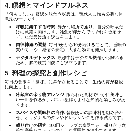
4. 瞑想とマインドフルネス
「何もしない」贅沢を味わう瞑想は、現代人に最も必要な休
息法の一つです。
呼吸に集中する時間
: 静かな場所で座り、自分の呼吸だ
けに意識を向けます。雑念が浮かんでもそれを否定せ
ず、ただ受け流す練習をします。
自律神経の調整
: 毎日5分から10分続けることで、睡眠の
質の向上や、感情の安定に大きな効果を発揮します。
デジタルデトックス
: 瞑想中はデジタル機器から離れる
ため、脳の疲労回復にも役立ちます。
5. 料理の探究と創作レシピ
毎日の食事を「趣味」に昇華させることで、生活の質が格段
に向上します。
冷蔵庫の余り物アレンジ
: 限られた食材でいかに美味し
い一皿を作るか。パズルを解くような知的な楽しみがあ
ります。
スパイスや調味料の自作
: 普段使いの調味料を組み合わ
せ、オリジナルのタレやドレッシングを作る試みです。
盛り付けの研究
: 100円ショップの食器でも、盛り付け次
第で高級レストランのような雰囲気を演出できます。