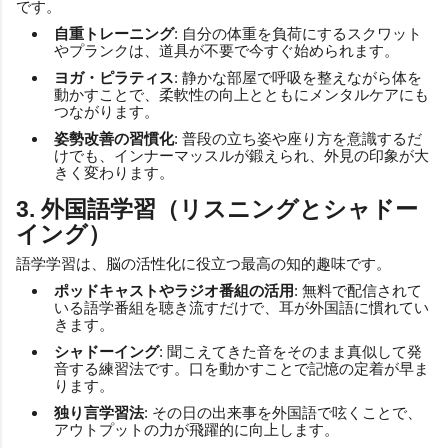
です。
自重トレーニング
: 自分の体重を負荷にするスクワット
やプランクは、道具が不要で今すぐ始められます。
ヨガ・ピラティス
: 静かな部屋で呼吸を整えながら体を
動かすことで、柔軟性の向上とともにメンタルケアにも
つながります。
姿勢改善の習慣化
: 普段の立ち姿や座り方を意識するだ
けでも、インナーマッスルが鍛えられ、外見の印象が大
きく変わります。
3. 外国語学習（リスニングとシャドー
イング）
語学学習は、脳の活性化に役立つ最高の知的趣味です。
ポッドキャストやラジオ番組の活用
: 無料で配信されて
いる語学番組を聴き流すだけで、耳が外国語に慣れてい
きます。
シャドーイング
: 聞こえてきた音をそのまま真似して発
音する練習法です。口を動かすことで記憶の定着が早ま
ります。
独り言学習法
: その日の出来事を外国語で呟くことで、
アウトプットの力が飛躍的に向上します。