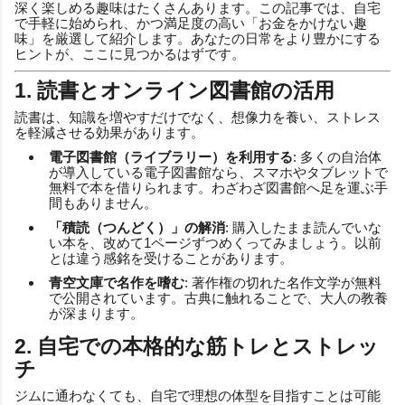
深く楽しめる趣味はたくさんあります。この記事では、自宅
で手軽に始められ、かつ満足度の高い「お金をかけない趣
味」を厳選して紹介します。あなたの日常をより豊かにする
ヒントが、ここに見つかるはずです。
1. 読書とオンライン図書館の活用
読書は、知識を増やすだけでなく、想像力を養い、ストレス
を軽減させる効果があります。
電子図書館（ライブラリー）を利用する
: 多くの自治体
が導入している電子図書館なら、スマホやタブレットで
無料で本を借りられます。わざわざ図書館へ足を運ぶ手
間もありません。
「積読（つんどく）」の解消
: 購入したまま読んでいな
い本を、改めて1ページずつめくってみましょう。以前
とは違う感銘を受けることがあります。
青空文庫で名作を嗜む
: 著作権の切れた名作文学が無料
で公開されています。古典に触れることで、大人の教養
が深まります。
2. 自宅での本格的な筋トレとストレッ
チ
ジムに通わなくても、自宅で理想の体型を目指すことは可能