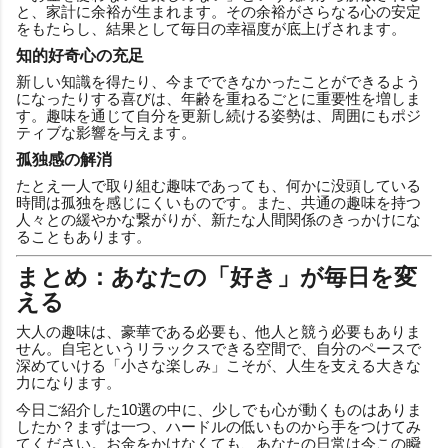
と、家計に余裕が生まれます。その余裕がさらなる心の安定
をもたらし、結果として毎日の幸福度が底上げされます。
知的好奇心の充足
新しい知識を得たり、今までできなかったことができるよう
になったりする喜びは、年齢を重ねるごとに重要性を増しま
す。趣味を通じて自分を更新し続ける姿勢は、周囲にもポジ
ティブな影響を与えます。
孤独感の解消
たとえ一人で取り組む趣味であっても、何かに没頭している
時間は孤独を感じにくいものです。また、共通の趣味を持つ
人々との緩やかな繋がりが、新たな人間関係のきっかけにな
ることもあります。
まとめ：あなたの「好き」が毎日を変
える
大人の趣味は、豪華である必要も、他人と競う必要もありま
せん。自宅というリラックスできる空間で、自分のペースで
深めていける「小さな楽しみ」こそが、人生を支える大きな
力になります。
今日ご紹介した10選の中に、少しでも心が動くものはありま
したか？まずは一つ、ハードルの低いものから手をつけてみ
てください。お金をかけなくても、あなたの日常は今この瞬