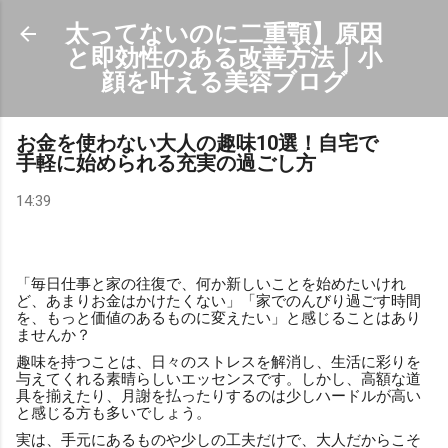
スキップしてメイン コンテンツに移動
太ってないのに二重顎】原因
と即効性のある改善方法｜小
顔を叶える美容ブログ
お金を使わない大人の趣味10選！自宅で
手軽に始められる充実の過ごし方
14:39
「毎日仕事と家の往復で、何か新しいことを始めたいけれ
ど、あまりお金はかけたくない」「家でのんびり過ごす時間
を、もっと価値のあるものに変えたい」と感じることはあり
ませんか？
趣味を持つことは、日々のストレスを解消し、生活に彩りを
与えてくれる素晴らしいエッセンスです。しかし、高額な道
具を揃えたり、月謝を払ったりするのは少しハードルが高い
と感じる方も多いでしょう。
実は、手元にあるものや少しの工夫だけで、大人だからこそ