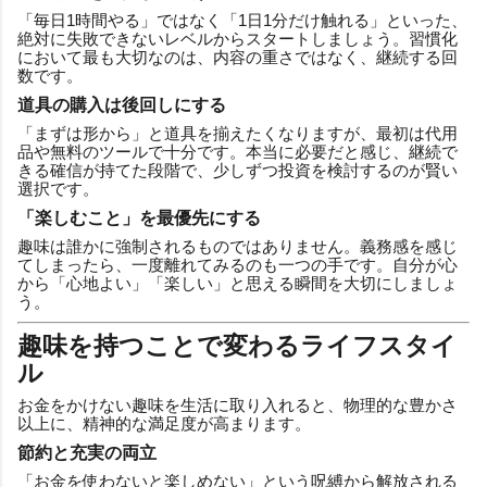
「毎日1時間やる」ではなく「1日1分だけ触れる」といった、
絶対に失敗できないレベルからスタートしましょう。習慣化
において最も大切なのは、内容の重さではなく、継続する回
数です。
道具の購入は後回しにする
「まずは形から」と道具を揃えたくなりますが、最初は代用
品や無料のツールで十分です。本当に必要だと感じ、継続で
きる確信が持てた段階で、少しずつ投資を検討するのが賢い
選択です。
「楽しむこと」を最優先にする
趣味は誰かに強制されるものではありません。義務感を感じ
てしまったら、一度離れてみるのも一つの手です。自分が心
から「心地よい」「楽しい」と思える瞬間を大切にしましょ
う。
趣味を持つことで変わるライフスタイ
ル
お金をかけない趣味を生活に取り入れると、物理的な豊かさ
以上に、精神的な満足度が高まります。
節約と充実の両立
「お金を使わないと楽しめない」という呪縛から解放される