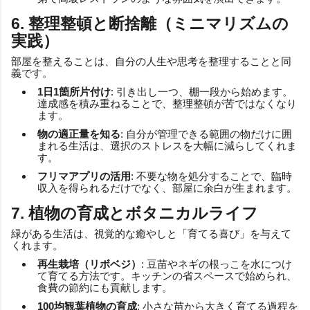
6. 整理整頓と断捨離（ミニマリズムの
実践）
部屋を整えることは、自分の人生や思考を整理することと同
義です。
1日1箇所片付け
: 引き出し一つ、棚一段から始めます。
達成感を積み重ねることで、整理整頓が苦ではなくなり
ます。
物の適正量を知る
: 自分が管理できる範囲の物だけに囲
まれる生活は、選択のストレスを大幅に減らしてくれま
す。
フリマアプリの活用
: 不要な物を処分することで、臨時
収入を得られるだけでなく、部屋に余白が生まれます。
7. 植物の育成とボタニカルライフ
緑がある生活は、視覚的な癒やしと「育てる喜び」を与えて
くれます。
再生栽培（リボベジ）
: 豆苗やネギの根っこを水につけ
て育てる方法です。キッチンの省スペースで始められ、
食費の節約にも貢献します。
100均観葉植物の育成
: 小さな苗から大きく育てる過程を