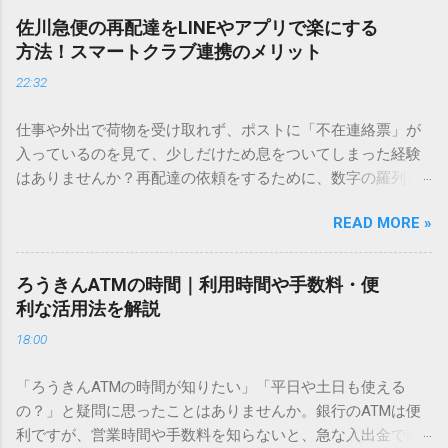
し、似た漢字が多すぎて結局見つからないことも少なくあり
佐川急便の再配達をLINEやアプリで楽にする
ません。 そこで今回は、IMEパッドを使わずに、特定のコー
方法！スマートクラブ連携のメリット
ドを打ち込むだけで一瞬で旧字や外字、特殊記号を呼び出す
22:32
「文字コード入力」のテクニックを詳しく解説します。 この
方法をマスターすれば、もう難しい漢字の入力で手を止める
仕事や外出で荷物を受け取れず、ポストに「不在連絡票」が
必要はありません。 1. なぜ「変換」しても旧字・外字が出て
入っているのを見て、少しだけため息をついてしまった経験
こないのか？ そもそも、なぜ普通の変換で出てこない漢字が
はありませんか？再配達の依頼をするために、数字の羅列を
あるのでしょうか。その理由は、パソコンが文字を認識する
電話で打ち込んだり、ドライバーさんの手を煩わせてしまう
仕組みにあります。 日本のパソコンで一般的に使われる漢字
READ MORE »
ことに申し訳なさを感じたりすることもあるかもしれませ
は、JIS規格（日本産業規格）によって「第1水準」「第2水
ん。 「もっとスムーズに、自分のタイミングで受け取りた
準」といった形で整理されています。しかし、人名や地名に
い」 「わざわざ電話をかけずに、スマホ一つで完結させた
使われる非常に古い漢字（旧字）や、特定の組織だけで作ら
ろうきんATMの時間｜利用時間や手数料・便
い」 そんな願いを叶えてくれるのが、佐川急便の会員制サー
れた「外字」は、この一般的な変換リストに含まれていない
利な活用法を解説
ビス「スマートクラブ」と、LINEや公式アプリの連携です。
ことが多いのです。 そこで登場するのが「Unicode（ユニコ
18:00
これらを活用するだけで、再配達のストレスは驚くほど軽く
ード）」や「JISコード」といった 文字コード です。パソコ
なります。この記事では、忙しい毎日をサポートする便利な
ン上のすべての文字には、いわば「住所」のような番号が割
「ろうきんATMの時間が知りたい」「平日や土日も使える
受け取り術と、連携による具体的なメリットを徹底解説しま
り振られています。変換候補に出ない文字でも、この住所
の？」と疑問に思ったことはありませんか。銀行のATMは便
す。 佐川急便の再配達が劇的に変わる「スマートクラブ」と
（コード）を直接指定すれば、確実に呼び出すことができる
利ですが、営業時間や手数料を知らないと、急な入出金で困
は？ まず押さえておきたいのが、佐川急便の個人向け無料会