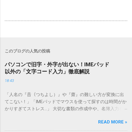
このブログの人気の投稿
パソコンで旧字・外字が出ない！IMEパッド
以外の「文字コード入力」徹底解説
18:43
「人名の『𠮷（つちよし）』や『齋』の難しい方が変換に出
てこない！」「IMEパッドでマウスを使って探すのは時間がか
かりすぎてストレス…」 大切な書類の作成中や、名簿入力を
しているときに、お目当ての漢字がサッと出てこないと焦っ
READ MORE »
てしまいますよね。多くの人が「IMEパッド（手書き入力）」
を使いますが、実はマウスで一画ずつ書くのは非効率です