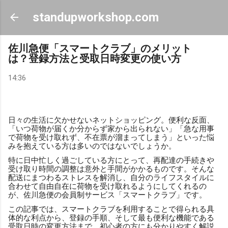
スキップしてメイン コンテンツに移動
standupworkshop.com
佐川急便「スマートクラブ」のメリット
は？登録方法と受取日時変更の使い方
14:36
日々の生活に欠かせないネットショッピング。便利な反面、
「いつ荷物が届くか分からず家から出られない」「急な用事
で荷物を受け取れず、不在票が溜まってしまう」といった悩
みを抱えている方は多いのではないでしょうか。
特に日中忙しく過ごしている方にとって、再配達の手続きや
受け取り時間の調整は意外と手間がかかるものです。そんな
配送にまつわるストレスを解消し、自分のライフスタイルに
合わせて自由自在に荷物を受け取れるようにしてくれるの
が、佐川急便の会員制サービス「スマートクラブ」です。
この記事では、スマートクラブを利用することで得られる具
体的な利点から、登録の手順、そして最も便利な機能である
受取日時の変更方法まで、初心者の方にも分かりやすく解説