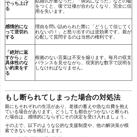
結婚式が重なった」「病気になった」などの嘘
でっち上げ
をつくと、後で辻褄が合わなくなり、完全に信
る
用を失います。
感情的にな
理由を問い詰められた際に「どうして信じてく
って逆切れ
れないの！」と怒り出すのは逆効果です。親が
する
心配して質問するのは当然の権利です。
「絶対に返
すから」と
根拠のない言葉は不安を煽ります。毎月の収支
具体性のな
バランスを見せながら、現実的な数字で説明を
い約束をす
しなければなりません。
る
もし断られてしまった場合の対処法
親にもそれぞれの生活があり、老後の蓄えや急な出費を抱え
ている場合があります。どうしても都合がつかないと断られ
た場合は、感情的にならずにその決定を受け入れましょう。
その上で、以下のような公的な支援制度や、他の解決策が模
索できないかを検討します。