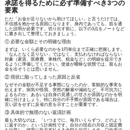
承諾を得るために必ず準備すべき3つの
要素
ただ「お金が足りないから助けてほしい」と言うだけでは、
不信感を抱かせる原因になります。身内であっても、筋を通
した説明が必要です。切り出す前に、以下の3点をノートなど
に書き出して整理しておきましょう。
① 必要な金額とその明確な理由
まずは、いくら必要なのかを1円単位まで正確に把握します。
「なんとなく足りない」ではなく、支払わなければならない
対象（家賃、医療費、車検代、税金など）の明細を提示でき
るように準備してください。使途が曖昧な状態では、親もお
金を出そうとは思いません。
② 現状に陥ってしまった原因と反省
なぜその金額が不足する事態になったのか、客観的な事実を
伝えます。病気や怪我、突然の解雇や減給など、不可抗力に
よるものか、あるいは自身の見通しの甘さが原因なのかを明
確に分けましょう。特に自分の不手際が原因である場合は、
言い訳をせずに反省の意を示すことが重要です。
③ 具体的で無理のない返済計画
最も大切なのは、「いつまでに、毎月いくらずつ、どのよう
に返すのか」という計画性です。自分の現在の月収と固定費
を計算し、確実に毎月支払える金額を設定します。口約束で