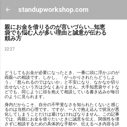
スキップしてメイン コンテンツに移動
standupworkshop.com
親にお金を借りるのが言いづらい…知恵
袋でも悩む人が多い理由と誠意が伝わる
頼み方
22:27
どうしてもお金が必要になったとき、一番に頭に浮かぶのが
両親への相談です。しかし、「がっかりされたらどうしよ
う」「怒られるのではないか」と不安になり、なかなか切り
出せないという方は少なくありません。大手知恵袋サイトな
どでも、同じように頭を抱えて相談している書き込みが毎日
のように見られます。
身内だからこそ、自分の不甲斐なさを知られたくないと感じ
るのは当然の心理です。ですが、一人で抱え込んで状況が悪
化してしまうことだけは避けなければなりません。この記事
では、両親にお金を借りたいときに誠意を伝え、関係性を壊
さずに相談するための具体的な手順や、伝えるべき内容を詳