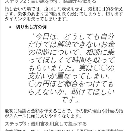
ステップ2：言い訳をせず、結論から伝える
話し合いの場では、遠回しな表現をせず、最初に目的を伝え
ます。緊張のあまり世間話を長く続けてしまうと、切り出す
タイミングを失ってしまいます。
切り出し方の例
「今日は、どうしても自分
だけでは解決できないお金
の問題について、相談に乗
ってほしくて時間を取って
もらいました。実は〇〇の
支払いが重なってしまい、
〇万円ほど都合をつけても
らえないか、助けてほしい
です」
最初に結論と金額を伝えることで、その後の理由や計画の話
がスムーズに頭に入りやすくなります。
ステップ3：借用書を用意して提示する