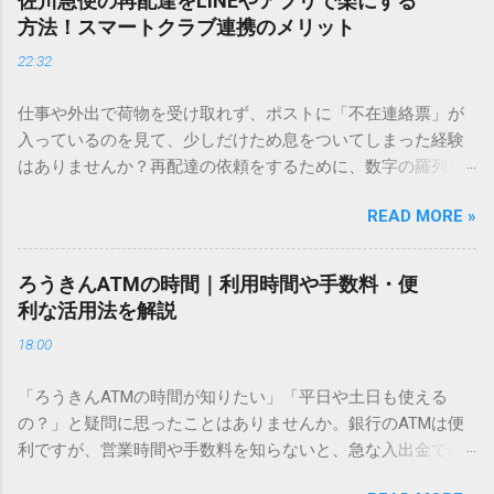
佐川急便の再配達をLINEやアプリで楽にする
ません。 そこで今回は、IMEパッドを使わずに、特定のコー
方法！スマートクラブ連携のメリット
ドを打ち込むだけで一瞬で旧字や外字、特殊記号を呼び出す
22:32
「文字コード入力」のテクニックを詳しく解説します。 この
方法をマスターすれば、もう難しい漢字の入力で手を止める
仕事や外出で荷物を受け取れず、ポストに「不在連絡票」が
必要はありません。 1. なぜ「変換」しても旧字・外字が出て
入っているのを見て、少しだけため息をついてしまった経験
こないのか？ そもそも、なぜ普通の変換で出てこない漢字が
はありませんか？再配達の依頼をするために、数字の羅列を
あるのでしょうか。その理由は、パソコンが文字を認識する
電話で打ち込んだり、ドライバーさんの手を煩わせてしまう
仕組みにあります。 日本のパソコンで一般的に使われる漢字
READ MORE »
ことに申し訳なさを感じたりすることもあるかもしれませ
は、JIS規格（日本産業規格）によって「第1水準」「第2水
ん。 「もっとスムーズに、自分のタイミングで受け取りた
準」といった形で整理されています。しかし、人名や地名に
い」 「わざわざ電話をかけずに、スマホ一つで完結させた
使われる非常に古い漢字（旧字）や、特定の組織だけで作ら
ろうきんATMの時間｜利用時間や手数料・便
い」 そんな願いを叶えてくれるのが、佐川急便の会員制サー
れた「外字」は、この一般的な変換リストに含まれていない
利な活用法を解説
ビス「スマートクラブ」と、LINEや公式アプリの連携です。
ことが多いのです。 そこで登場するのが「Unicode（ユニコ
18:00
これらを活用するだけで、再配達のストレスは驚くほど軽く
ード）」や「JISコード」といった 文字コード です。パソコ
なります。この記事では、忙しい毎日をサポートする便利な
ン上のすべての文字には、いわば「住所」のような番号が割
「ろうきんATMの時間が知りたい」「平日や土日も使える
受け取り術と、連携による具体的なメリットを徹底解説しま
り振られています。変換候補に出ない文字でも、この住所
の？」と疑問に思ったことはありませんか。銀行のATMは便
す。 佐川急便の再配達が劇的に変わる「スマートクラブ」と
（コード）を直接指定すれば、確実に呼び出すことができる
利ですが、営業時間や手数料を知らないと、急な入出金で困
は？ まず押さえておきたいのが、佐川急便の個人向け無料会
のです。 2. Windows標準機能！文字コードで漢字を出す「16
ることもあります。この記事では、 ろうきん（労働金庫）の
員サービス「スマートクラブ」です。これは、荷物の配送状
進数入力」 最も汎用性が高く、特別なソフトも不要なのが