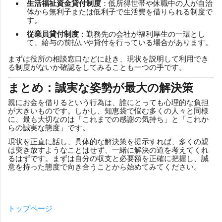
生活福祉資金貸付制度
：低所得世帯や休職中の人が自治
体から無利子または低利子で生活費を借りられる制度で
す。
従業員貸付制度
：勤務先の会社が福利厚生の一環とし
て、給与の前払いや貸付を行っている場合があります。
まずは役所の相談窓口などに赴き、現状を説明して利用でき
る制度がないか確認をしてみることも一つの手です。
まとめ：誠実な姿勢が最大の解決策
親にお金を借りるという行為は、誰にとっても心理的な負担
が大きいものです。しかし、知恵袋で悩む多くの人々と同様
に、最も大切なのは「これまでの感謝の気持ち」と「これか
らの誠実な態度」です。
現状を正直に話し、具体的な解決策を提示すれば、多くの親
は突き放すようなことはせず、一緒に解決の道を考えてくれ
るはずです。まずは自分の収支と必要額を正確に把握し、誠
意を持った態度で向き合うことから始めてみてください。
トップページ