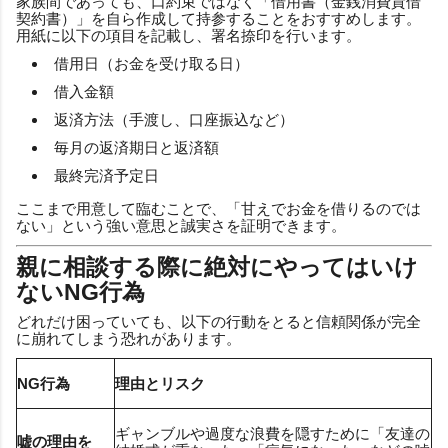
家族間であっても、口約束ではなく「借用書（金銭消費貸借
契約書）」を自ら作成して持参することをおすすめします。
用紙に以下の項目を記載し、署名捺印を行います。
借用日（お金を受け取る日）
借入金額
返済方法（手渡し、口座振込など）
毎月の返済期日と返済額
最終完済予定日
ここまで用意して臨むことで、「甘えでお金を借りるのでは
ない」という強い意思と誠実さを証明できます。
親に相談する際に絶対にやってはいけ
ないNG行為
どれだけ困っていても、以下の行動をとると信頼関係が完全
に崩れてしまう恐れがあります。
NG行為
理由とリスク
ギャンブルや過度な浪費を隠すために「友達の
嘘の理由を