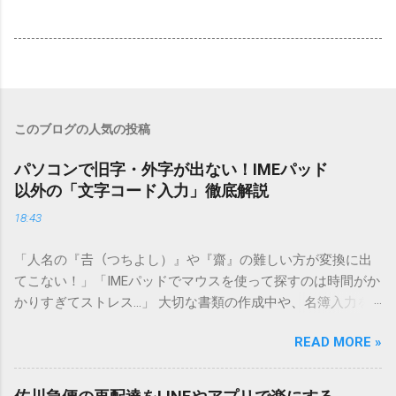
このブログの人気の投稿
パソコンで旧字・外字が出ない！IMEパッド
以外の「文字コード入力」徹底解説
18:43
「人名の『𠮷（つちよし）』や『齋』の難しい方が変換に出
てこない！」「IMEパッドでマウスを使って探すのは時間がか
かりすぎてストレス…」 大切な書類の作成中や、名簿入力を
しているときに、お目当ての漢字がサッと出てこないと焦っ
READ MORE »
てしまいますよね。多くの人が「IMEパッド（手書き入力）」
を使いますが、実はマウスで一画ずつ書くのは非効率です
し、似た漢字が多すぎて結局見つからないことも少なくあり