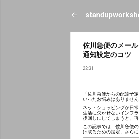
standupworksh
佐川急便のメール
通知設定のコツ
22:31
「佐川急便からの配達予定
いったお悩みはありません
ネットショッピングが日常
生活に欠かせないインフラ
後回しにしてしまうと、再
この記事では、佐川急便の
け取るための設定、さらに