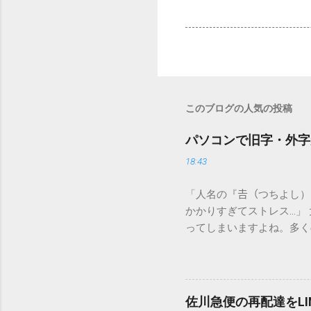
このブログの人気の投稿
パソコンで旧字・外字
18:43
「人名の『𠮷（つちよし
かかりすぎてストレス…」
ってしまいますよね。多く
すし、似た漢字が多すぎて
ードを打ち込むだけで一瞬
この方法をマスターすれば
が出てこないのか？ そも
佐川急便の再配達をL