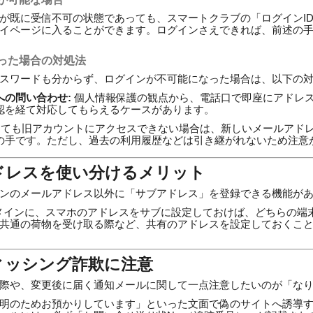
が既に受信不可の状態であっても、スマートクラブの「ログインI
マイページに入ることができます。ログインさえできれば、前述の
った場合の対処法
パスワードも分からず、ログインが不可能になった場合は、以下の
への問い合わせ:
個人情報保護の観点から、電話口で即座にアドレ
認を経て対応してもらえるケースがあります。
ても旧アカウントにアクセスできない場合は、新しいメールアド
の手です。ただし、過去の利用履歴などは引き継がれないため注意
ドレスを使い分けるメリット
ンのメールアドレス以外に「サブアドレス」を登録できる機能が
メインに、スマホのアドレスをサブに設定しておけば、どちらの端
共通の荷物を受け取る際など、共有のアドレスを設定しておくこ
ィッシング詐欺に注意
際や、変更後に届く通知メールに関して一点注意したいのが「な
明のためお預かりしています」といった文面で偽のサイトへ誘導