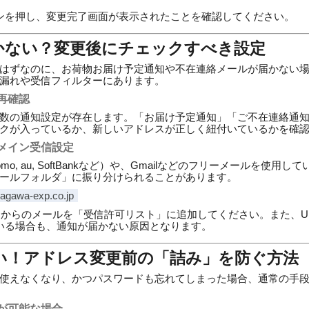
ンを押し、変更完了画面が表示されたことを確認してください。
かない？変更後にチェックすべき設定
はずなのに、お荷物お届け予定通知や不在連絡メールが届かない
漏れや受信フィルターにあります。
再確認
数の通知設定が存在します。「お届け予定通知」「ご不在連絡通
クが入っているか、新しいアドレスが正しく紐付いているかを確
メイン受信設定
mo, au, SoftBankなど）や、Gmailなどのフリーメールを使
ールフォルダ」に振り分けられることがあります。
agawa-exp.co.jp
からのメールを「受信許可リスト」に追加してください。また、U
いる場合も、通知が届かない原因となります。
い！アドレス変更前の「詰み」を防ぐ方法
使えなくなり、かつパスワードも忘れてしまった場合、通常の手
が可能な場合