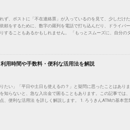
。 日本のパソコンで一般的に使われる漢字は、JIS規格（日本産業
形で整理されています。しかし、人名や地名に使われる非常に古い
は、この一般的な変換リストに含まれていないことが多いのです。
れず、ポストに「不在連絡票」が入っているのを見て、少しだけ
ド）」や「JISコード」といった 文字コード です。パソコン上のすべ
依頼をするために、数字の羅列を電話で打ち込んだり、ドライバ
られています。変換候補に出ない文字でも、この住所（コード）
りすることもあるかもしれません。 「もっとスムーズに、自分の
 2. Windows標準機能！文字コードで漢字を出す「16進数入力
けずに、スマホ一つで完結させたい」 そんな願いを叶えてくれるの
code」を直接入力する方法です。Wordやメモ帳など、多くのWind
、LINEや公式アプリの連携です。これらを活用するだけで、再配
nicode入力） 入力したい文字の「Unicode（例：20BB7）」
忙しい毎日をサポートする便利な受け取り術と、連携による具体
20BB7」**と入力する。 直後にキーボードの**[Alt]キーを押しな
劇的に変わる「スマートクラブ」とは？ まず押さえておきたいのが
漢字（例：𠮷）に変換されます。 注記： この方法は、特にMicros
｜利用時間や手数料・便利な活用法を解説
ラブ」です。これは、荷物の配送状況をリアルタイムで管理する
と打ってA...
を開いてログインする手間がありましたが、現在はLINEやアプリと
す。登録を済ませておくだけで、荷物が発送された瞬間に通知が
知りたい」「平日や土日も使えるの？」と疑問に思ったことはありま
いった先回りの対応が可能になります。 LINE連携で「不在連絡票
を知らないと、急な入出金で困ることもあります。この記事では、
るコミュニケーションアプリ「LINE」を佐川急便と連携させると
点、便利な活用法 を詳しく解説します。 1. ろうきんATMの基本営
からワンタップで依頼 不在連絡票に記載されたQRコードを読み取る
りますが、一般的には次の通りです。 1-1. 店舗内ATM 平日：9:0
ントを友だち追加し、スマートクラブのIDを連携させると、配送予定
土曜日のみ利用可能） 店舗内ATMは、銀行窓口と同じ営業時間で
上のボタンをタップするだけで、希望の日時や場所を指定して再配達を
・セブン銀行など提携ATM 平日：7:00〜23:00 土曜・日曜・祝日：7:0
電話受付の時間制限を気にする必要はありません。深夜でも早朝で
が可能 です。ただし、手数料が別途かかる場合があります。 2. 