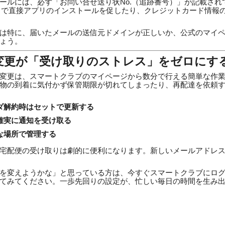
ールには、必ず「お問い合せ送り状No.（追跡番号）」が記載され
）で直接アプリのインストールを促したり、クレジットカード情報
は特に、届いたメールの送信元ドメインが正しいか、公式のマイ
ょう。
変更が「受け取りのストレス」をゼロにす
変更は、スマートクラブのマイページから数分で行える簡単な作
物の到着に気付かず保管期限が切れてしまったり、再配達を依頼
ダ解約時はセットで更新する
確実に通知を受け取る
な場所で管理する
宅配便の受け取りは劇的に便利になります。新しいメールアドレ
を変えようかな」と思っている方は、今すぐスマートクラブにロ
てみてください。一歩先回りの設定が、忙しい毎日の時間を生み