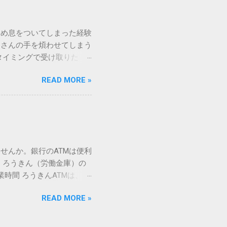
規格）によって「第1水
漢字（旧字）や、特定の組
 そこで登場するのが
ため息をついてしまった経験
ての文字には、いわば「住
ーさんの手を煩わせてしまう
を直接指定すれば、確実に呼
タイミングで受け取りた
」 最も汎用性が高く、特別な
が、佐川急便の会員制サー
owsアプリケーションで使用
READ MORE »
達のストレスは驚くほど軽く
を把握する。 入力モードを「半
的なメリットを徹底解説しま
がら[X]キー**を押す。 入
、佐川急便の個人向け無料
oft Wordで非常に強力
ための基盤となるサービスで
紐付けることで、その利便
届き、不在になる前にあらか
せんか。銀行のATMは便利
」とおさらばできる理由 日
 ろうきん（労働金庫）の
、荷物の受け取り体験が一変
業時間 ろうきんATMは、利
手間すら、過去のものになり
0〜17:00 土曜・日曜・祝
や不在通知がトーク画面に直
READ MORE »
利用でき、 窓口での対応も
依頼できます。 2. 24
0〜23:00 提携ATMでは、
も、通勤電車の中でも、思
手数料と注意点 ろうきん