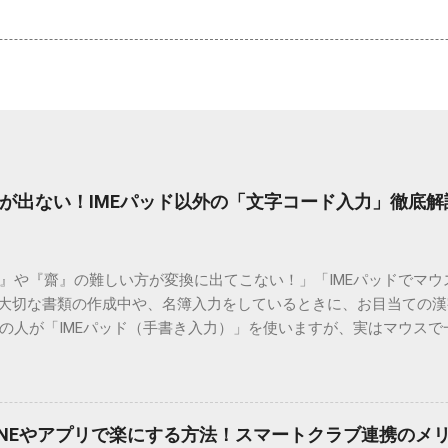
が出ない！IMEパッド以外の「文字コード入力」徹底解
）』や『齋』の難しい方が変換に出てこない！」「IMEパッドでマ
 大切な書類の作成中や、名簿入力をしているときに、お目当ての
の人が「IMEパッド（手書き入力）」を使いますが、実はマウスで
結局見つからないことも少なくありません。 そこで今回は、IME
で旧字や外字、特殊記号を呼び出す「文字コード入力」のテクニ
、もう難しい漢字の入力で手を止める必要はありません。 1. なぜ
そも、なぜ普通の変換で出てこない漢字があるのでしょうか。その
INEやアプリで楽にする方法！スマートクラブ連携のメ