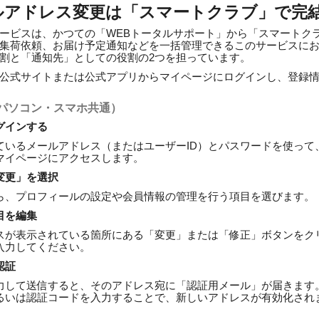
ルアドレス変更は「スマートクラブ」で完
ービスは、かつての「WEBトータルサポート」から「スマートク
集荷依頼、お届け予定通知などを一括管理できるこのサービスに
役割と「通知先」としての役割の2つを担っています。
公式サイトまたは公式アプリからマイページにログインし、登録
パソコン・スマホ共通）
グインする
ているメールアドレス（またはユーザーID）とパスワードを使って
マイページにアクセスします。
変更」を選択
ら、プロフィールの設定や会員情報の管理を行う項目を選びます。
目を編集
スが表示されている箇所にある「変更」または「修正」ボタンをク
入力してください。
認証
力して送信すると、そのアドレス宛に「認証用メール」が届きます
あるいは認証コードを入力することで、新しいアドレスが有効化され