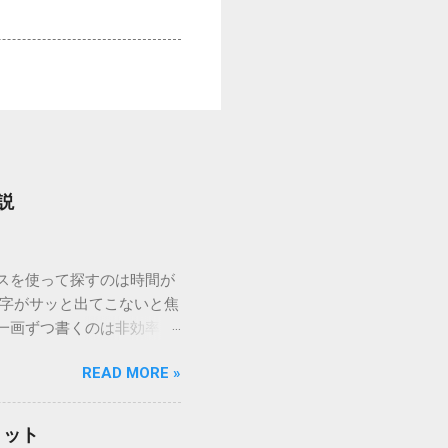
説
ウスを使って探すのは時間が
漢字がサッと出てこないと焦
一画ずつ書くのは非効率で
パッドを使わずに、特定のコ
READ MORE »
ックを詳しく解説します。
「変換」しても旧字・外字
理由は、パソコンが文字を
リット