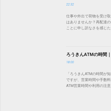
認識する仕組みにあります
22:32
準」「第2水準」といった
織だけで作られた「外字」
仕事や外出で荷物を受け取
「Unicode（ユニコー
はありませんか？再配達の
所」のような番号が割り振
ことに申し訳なさを感じた
び出すことができるのです。
い」 「わざわざ電話をか
ソフトも不要なのが「Uni
ビス「スマートクラブ」と
できます。 具体的な手順（U
なります。この記事では、
角」にする（※重要）。 **「
す。 佐川急便の再配達が
力した数字が、一瞬で対応する
ろうきんATMの時間
会員サービス「スマートク
です。Word上で「20BB7」
18:00
す。 以前はウェブサイト
性が飛躍的に向上していま
「ろうきんATMの時間が
じめ配達時間を変更すると
ですが、営業時間や手数料
本国内で最も利用されてい
ATM営業時間や利用の注意
します。 1. トーク画面
用する場所によって時間が異な
ます。LINE公式アカウ
日：休止（※一部店舗では
接届きます。そのまま画面
可能 です。 1-2. ローソン
時間いつでも、どこでも 
早朝や深夜、休日でも入出金