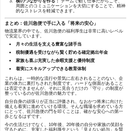
横のつながりを作る：
チームで動く仕事だからこそ、
周囲とのコミュニケーションを大切にすることで、精神
的なストレスを軽減できます。
まとめ：佐川急便で手に入る「将来の安心」
物流業界の中でも、佐川急便の福利厚生は非常に高いレベル
で安定しています。
月々の生活を支える豊富な諸手当
税制優遇を受けながら賢く貯める確定拠出年金
家族も喜ぶ充実した余暇支援と優待制度
着実にスキルアップできる教育体制
これらは、一時的な流行や景気に左右されることのない、企
業の体力に裏打ちされた制度です。ハードな側面があること
は否定できませんが、それに見合うだけの「守り」の制度が
整っているのが佐川急便の魅力です。
自分自身の頑張りが正当に評価され、なおかつ将来に向けた
備えも着実に進めていける環境。そんな職場を求めている方
にとって、佐川急便の門を叩くことは、確かな安心への第一
歩となるはずです。
今の生活だけでなく、10年後、20年後の自分や家族の笑顔を
守るために、充実した福利厚生という「見えない給与」を賢