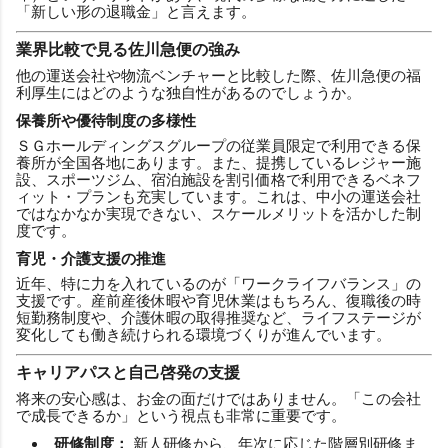
「新しい形の退職金」と言えます。
業界比較で見る佐川急便の強み
他の運送会社や物流ベンチャーと比較した際、佐川急便の福
利厚生にはどのような独自性があるのでしょうか。
保養所や優待制度の多様性
ＳＧホールディングスグループの従業員限定で利用できる保
養所が全国各地にあります。また、提携しているレジャー施
設、スポーツジム、宿泊施設を割引価格で利用できるベネフ
ィット・プランも充実しています。これは、中小の運送会社
ではなかなか実現できない、スケールメリットを活かした制
度です。
育児・介護支援の推進
近年、特に力を入れているのが「ワークライフバランス」の
支援です。産前産後休暇や育児休業はもちろん、復職後の時
短勤務制度や、介護休暇の取得推奨など、ライフステージが
変化しても働き続けられる環境づくりが進んでいます。
キャリアパスと自己啓発の支援
将来の安心感は、お金の面だけではありません。「この会社
で成長できるか」という視点も非常に重要です。
研修制度：
新人研修から、年次に応じた階層別研修ま