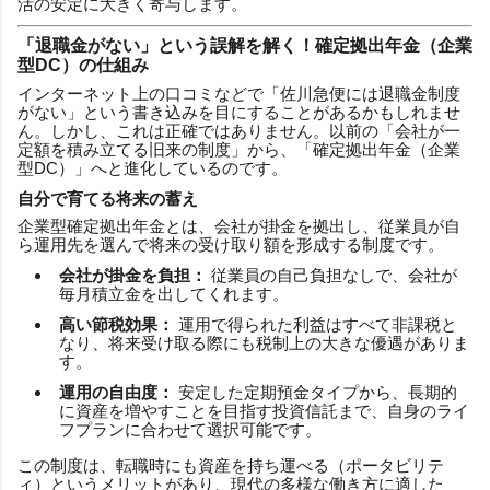
活の安定に大きく寄与します。
「退職金がない」という誤解を解く！確定拠出年金（企業
型DC）の仕組み
インターネット上の口コミなどで「佐川急便には退職金制度
がない」という書き込みを目にすることがあるかもしれませ
ん。しかし、これは正確ではありません。以前の「会社が一
定額を積み立てる旧来の制度」から、「確定拠出年金（企業
型DC）」へと進化しているのです。
自分で育てる将来の蓄え
企業型確定拠出年金とは、会社が掛金を拠出し、従業員が自
ら運用先を選んで将来の受け取り額を形成する制度です。
会社が掛金を負担：
従業員の自己負担なしで、会社が
毎月積立金を出してくれます。
高い節税効果：
運用で得られた利益はすべて非課税と
なり、将来受け取る際にも税制上の大きな優遇がありま
す。
運用の自由度：
安定した定期預金タイプから、長期的
に資産を増やすことを目指す投資信託まで、自身のライ
フプランに合わせて選択可能です。
この制度は、転職時にも資産を持ち運べる（ポータビリテ
ィ）というメリットがあり、現代の多様な働き方に適した