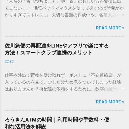
「人名の『𠮷（つちよし）』や『齋』の難しい方が変換に出
てこない！」「IMEパッドでマウスを使って探すのは時間がか
かりすぎてストレス…」 大切な書類の作成中や、名簿入力を
しているときに、お目当ての漢字がサッと出てこないと焦っ
READ MORE »
てしまいますよね。多くの人が「IMEパッド（手書き入力）」
を使いますが、実はマウスで一画ずつ書くのは非効率です
し、似た漢字が多すぎて結局見つからないことも少なくあり
佐川急便の再配達をLINEやアプリで楽にする
ません。 そこで今回は、IMEパッドを使わずに、特定のコー
方法！スマートクラブ連携のメリット
ドを打ち込むだけで一瞬で旧字や外字、特殊記号を呼び出す
22:32
「文字コード入力」のテクニックを詳しく解説します。 この
方法をマスターすれば、もう難しい漢字の入力で手を止める
仕事や外出で荷物を受け取れず、ポストに「不在連絡票」が
必要はありません。 1. なぜ「変換」しても旧字・外字が出て
入っているのを見て、少しだけため息をついてしまった経験
こないのか？ そもそも、なぜ普通の変換で出てこない漢字が
はありませんか？再配達の依頼をするために、数字の羅列を
あるのでしょうか。その理由は、パソコンが文字を認識する
電話で打ち込んだり、ドライバーさんの手を煩わせてしまう
仕組みにあります。 日本のパソコンで一般的に使われる漢字
READ MORE »
ことに申し訳なさを感じたりすることもあるかもしれませ
は、JIS規格（日本産業規格）によって「第1水準」「第2水
ん。 「もっとスムーズに、自分のタイミングで受け取りた
準」といった形で整理されています。しかし、人名や地名に
い」 「わざわざ電話をかけずに、スマホ一つで完結させた
使われる非常に古い漢字（旧字）や、特定の組織だけで作ら
ろうきんATMの時間｜利用時間や手数料・便
い」 そんな願いを叶えてくれるのが、佐川急便の会員制サー
れた「外字」は、この一般的な変換リストに含まれていない
利な活用法を解説