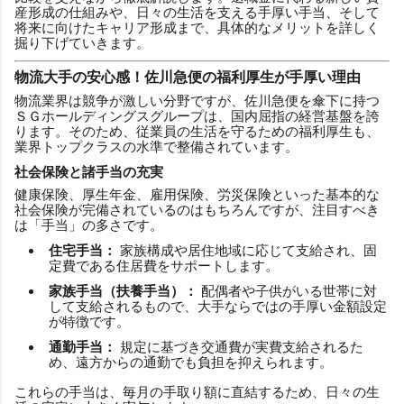
産形成の仕組みや、日々の生活を支える手厚い手当、そして
将来に向けたキャリア形成まで、具体的なメリットを詳しく
掘り下げていきます。
物流大手の安心感！佐川急便の福利厚生が手厚い理由
物流業界は競争が激しい分野ですが、佐川急便を傘下に持つ
ＳＧホールディングスグループは、国内屈指の経営基盤を誇
ります。そのため、従業員の生活を守るための福利厚生も、
業界トップクラスの水準で整備されています。
社会保険と諸手当の充実
健康保険、厚生年金、雇用保険、労災保険といった基本的な
社会保険が完備されているのはもちろんですが、注目すべき
は「手当」の多さです。
住宅手当：
家族構成や居住地域に応じて支給され、固
定費である住居費をサポートします。
家族手当（扶養手当）：
配偶者や子供がいる世帯に対
して支給されるもので、大手ならではの手厚い金額設定
が特徴です。
通勤手当：
規定に基づき交通費が実費支給されるた
め、遠方からの通勤でも負担を抑えられます。
これらの手当は、毎月の手取り額に直結するため、日々の生