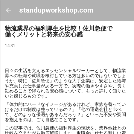
スキップしてメイン コンテンツに移動
standupworkshop.com
物流業界の福利厚生を比較！佐川急便で
働くメリットと将来の安心感
14:31
日々の生活を支えるエッセンシャルワーカーとして、物流業
界への転職や就職を検討している方は多いのではないでしょ
うか。特に「佐川急便」のような大手企業は、安定した給与
や充実した仕事量がある一方で、実際の働きやすさや、長く
勤めることで得られる安心感について、もっと詳しく知りた
いと感じるものです。
「体力的にハードなイメージがあるけれど、家族を養ってい
けるだけの制度は整っているの？」「他の運送会社と比べ
て、どのような優遇があるんだろう？」といった不安や疑問
を抱えるのは、ごく自然なことです。
この記事では、佐川急便の福利厚生の現状を、業界他社との
比較を交えながら徹底解説します。退職金に代わる新しい資