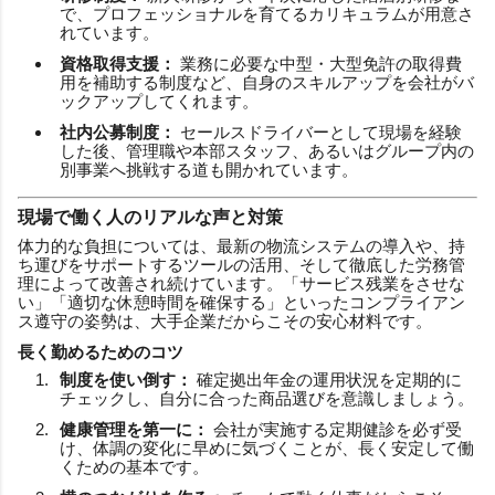
で、プロフェッショナルを育てるカリキュラムが用意さ
れています。
資格取得支援：
業務に必要な中型・大型免許の取得費
用を補助する制度など、自身のスキルアップを会社がバ
ックアップしてくれます。
社内公募制度：
セールスドライバーとして現場を経験
した後、管理職や本部スタッフ、あるいはグループ内の
別事業へ挑戦する道も開かれています。
現場で働く人のリアルな声と対策
体力的な負担については、最新の物流システムの導入や、持
ち運びをサポートするツールの活用、そして徹底した労務管
理によって改善され続けています。「サービス残業をさせな
い」「適切な休憩時間を確保する」といったコンプライアン
ス遵守の姿勢は、大手企業だからこその安心材料です。
長く勤めるためのコツ
制度を使い倒す：
確定拠出年金の運用状況を定期的に
チェックし、自分に合った商品選びを意識しましょう。
健康管理を第一に：
会社が実施する定期健診を必ず受
け、体調の変化に早めに気づくことが、長く安定して働
くための基本です。