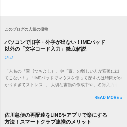
このブログの人気の投稿
パソコンで旧字・外字が出ない！IMEパッド
以外の「文字コード入力」徹底解説
18:43
「人名の『𠮷（つちよし）』や『齋』の難しい方が変換に出
てこない！」「IMEパッドでマウスを使って探すのは時間がか
かりすぎてストレス…」 大切な書類の作成中や、名簿入力を
しているときに、お目当ての漢字がサッと出てこないと焦っ
READ MORE »
てしまいますよね。多くの人が「IMEパッド（手書き入力）」
を使いますが、実はマウスで一画ずつ書くのは非効率です
し、似た漢字が多すぎて結局見つからないことも少なくあり
佐川急便の再配達をLINEやアプリで楽にする
ません。 そこで今回は、IMEパッドを使わずに、特定のコー
方法！スマートクラブ連携のメリット
ドを打ち込むだけで一瞬で旧字や外字、特殊記号を呼び出す