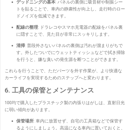
デッドニングの基本
: パネルの裏側に吸音材や制振シー
トを貼ることで、車内の静粛性が向上し、走行時のロー
ドノイズを低減できます。
配線の整理
: ドラレコやスマホ充電器の配線をパネル裏
に隠すことで、見た目が非常にスッキリします。
清掃
: 普段外さないパネルの裏側は汚れが溜まりがちで
す。外したついでにウェットティッシュなどで拭き掃除
を行うと、嫌な臭いの発生源を断つことができます。
これらを行うことで、ただパーツを外す作業が、より快適な
カーライフを実現するためのステップへと変わります。
6. 工具の保管とメンテナンス
100均で購入したプラスチック製の内張りはがしは、直射日光
に弱い傾向があります。
保管場所
: 車内に放置せず、自宅の工具箱などで保管す
るようにしましょう。高温になる車内に置いておくと、