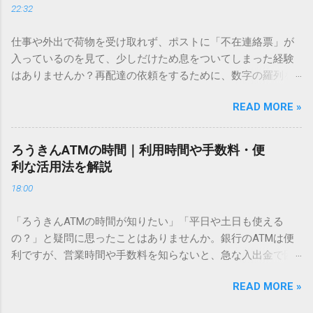
22:32
「文字コード入力」のテクニックを詳しく解説します。 この
方法をマスターすれば、もう難しい漢字の入力で手を止める
仕事や外出で荷物を受け取れず、ポストに「不在連絡票」が
必要はありません。 1. なぜ「変換」しても旧字・外字が出て
入っているのを見て、少しだけため息をついてしまった経験
こないのか？ そもそも、なぜ普通の変換で出てこない漢字が
はありませんか？再配達の依頼をするために、数字の羅列を
あるのでしょうか。その理由は、パソコンが文字を認識する
電話で打ち込んだり、ドライバーさんの手を煩わせてしまう
仕組みにあります。 日本のパソコンで一般的に使われる漢字
READ MORE »
ことに申し訳なさを感じたりすることもあるかもしれませ
は、JIS規格（日本産業規格）によって「第1水準」「第2水
ん。 「もっとスムーズに、自分のタイミングで受け取りた
準」といった形で整理されています。しかし、人名や地名に
い」 「わざわざ電話をかけずに、スマホ一つで完結させた
使われる非常に古い漢字（旧字）や、特定の組織だけで作ら
ろうきんATMの時間｜利用時間や手数料・便
い」 そんな願いを叶えてくれるのが、佐川急便の会員制サー
れた「外字」は、この一般的な変換リストに含まれていない
利な活用法を解説
ビス「スマートクラブ」と、LINEや公式アプリの連携です。
ことが多いのです。 そこで登場するのが「Unicode（ユニコ
18:00
これらを活用するだけで、再配達のストレスは驚くほど軽く
ード）」や「JISコード」といった 文字コード です。パソコ
なります。この記事では、忙しい毎日をサポートする便利な
ン上のすべての文字には、いわば「住所」のような番号が割
「ろうきんATMの時間が知りたい」「平日や土日も使える
受け取り術と、連携による具体的なメリットを徹底解説しま
り振られています。変換候補に出ない文字でも、この住所
の？」と疑問に思ったことはありませんか。銀行のATMは便
す。 佐川急便の再配達が劇的に変わる「スマートクラブ」と
（コード）を直接指定すれば、確実に呼び出すことができる
利ですが、営業時間や手数料を知らないと、急な入出金で困
は？ まず押さえておきたいのが、佐川急便の個人向け無料会
のです。 2. Windows標準機能！文字コードで漢字を出す「16
ることもあります。この記事では、 ろうきん（労働金庫）の
員サービス「スマートクラブ」です。これは、荷物の配送状
進数入力」 最も汎用性が高く、特別なソフトも不要なのが
READ MORE »
ATM営業時間や利用の注意点、便利な活用法 を詳しく解説し
況をリアルタイムで管理するための基盤となるサービスで
「Unicode」を直接入力する方法です。Wordやメモ帳など、
ます。 1. ろうきんATMの基本営業時間 ろうきんATMは、利用
す。 以前はウェブサイトを開いてログインする手間がありま