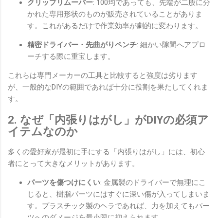
クリップリムーバー
: 100均であっても、先端が二股に分
かれた専用形状のものが販売されていることがありま
す。これがあるだけで作業効率が劇的に変わります。
精密ドライバー・先曲がりペンチ
: 細かい隙間へアプロ
ーチする際に重宝します。
これらは専門メーカーの工具と比較すると強度は劣ります
が、一般的なDIYの範囲であれば十分に役割を果たしてくれま
す。
2. なぜ「内張りはがし」がDIYの必須ア
イテムなのか
多くの愛好家が最初に手にする「内張りはがし」には、初心
者にとって大きなメリットがあります。
パーツを傷つけにくい
: 金属製のドライバーで無理にこ
じると、樹脂パーツにはすぐに深い傷が入ってしまいま
す。プラスチック製のヘラであれば、力を加えてもパー
ツへのダメージを最小限に抑えられます。