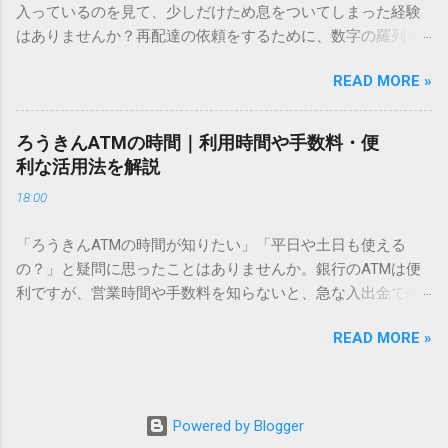
入っているのを見て、少しだけため息をついてしまった経験
こないのか？ そもそも、なぜ普通の変換で出てこない漢字が
はありませんか？再配達の依頼をするために、数字の羅列を
あるのでしょうか。その理由は、パソコンが文字を認識する
電話で打ち込んだり、ドライバーさんの手を煩わせてしまう
仕組みにあります。 日本のパソコンで一般的に使われる漢字
READ MORE »
ことに申し訳なさを感じたりすることもあるかもしれませ
は、JIS規格（日本産業規格）によって「第1水準」「第2水
ん。 「もっとスムーズに、自分のタイミングで受け取りた
準」といった形で整理されています。しかし、人名や地名に
い」 「わざわざ電話をかけずに、スマホ一つで完結させた
使われる非常に古い漢字（旧字）や、特定の組織だけで作ら
ろうきんATMの時間｜利用時間や手数料・便
い」 そんな願いを叶えてくれるのが、佐川急便の会員制サー
れた「外字」は、この一般的な変換リストに含まれていない
利な活用法を解説
ビス「スマートクラブ」と、LINEや公式アプリの連携です。
ことが多いのです。 そこで登場するのが「Unicode（ユニコ
18:00
これらを活用するだけで、再配達のストレスは驚くほど軽く
ード）」や「JISコード」といった 文字コード です。パソコ
なります。この記事では、忙しい毎日をサポートする便利な
ン上のすべての文字には、いわば「住所」のような番号が割
「ろうきんATMの時間が知りたい」「平日や土日も使える
受け取り術と、連携による具体的なメリットを徹底解説しま
り振られています。変換候補に出ない文字でも、この住所
の？」と疑問に思ったことはありませんか。銀行のATMは便
す。 佐川急便の再配達が劇的に変わる「スマートクラブ」と
（コード）を直接指定すれば、確実に呼び出すことができる
利ですが、営業時間や手数料を知らないと、急な入出金で困
は？ まず押さえておきたいのが、佐川急便の個人向け無料会
のです。 2. Windows標準機能！文字コードで漢字を出す「16
ることもあります。この記事では、 ろうきん（労働金庫）の
員サービス「スマートクラブ」です。これは、荷物の配送状
進数入力」 最も汎用性が高く、特別なソフトも不要なのが
READ MORE »
ATM営業時間や利用の注意点、便利な活用法 を詳しく解説し
況をリアルタイムで管理するための基盤となるサービスで
「Unicode」を直接入力する方法です。Wordやメモ帳など、
ます。 1. ろうきんATMの基本営業時間 ろうきんATMは、利用
す。 以前はウェブサイトを開いてログインする手間がありま
多くのWindowsアプリケーションで使用できます。 具体的な
する場所によって時間が異なりますが、一般的には次の通り
したが、現在はLINEやアプリと紐付けることで、その利便性
手順（Unicode入力） 入力したい文字の「Unicode（例：
です。 1-1. 店舗内ATM 平日：9:00〜17:00 土曜・日曜・祝
が飛躍的に向上しています。登録を済ませておくだけで、荷
Powered by Blogger
20BB7）」を把握する。 入力モードを「半角」にする（※重
日：休止（※一部店舗では土曜日のみ利用可能） 店舗内ATM
物が発送された瞬間に通知が届き、不在になる前にあらかじ