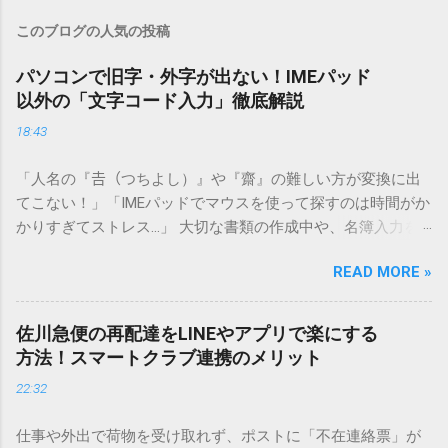
このブログの人気の投稿
パソコンで旧字・外字が出ない！IMEパッド
以外の「文字コード入力」徹底解説
18:43
「人名の『𠮷（つちよし）』や『齋』の難しい方が変換に出
てこない！」「IMEパッドでマウスを使って探すのは時間がか
かりすぎてストレス…」 大切な書類の作成中や、名簿入力を
しているときに、お目当ての漢字がサッと出てこないと焦っ
READ MORE »
てしまいますよね。多くの人が「IMEパッド（手書き入力）」
を使いますが、実はマウスで一画ずつ書くのは非効率です
し、似た漢字が多すぎて結局見つからないことも少なくあり
佐川急便の再配達をLINEやアプリで楽にする
ません。 そこで今回は、IMEパッドを使わずに、特定のコー
方法！スマートクラブ連携のメリット
ドを打ち込むだけで一瞬で旧字や外字、特殊記号を呼び出す
22:32
「文字コード入力」のテクニックを詳しく解説します。 この
方法をマスターすれば、もう難しい漢字の入力で手を止める
仕事や外出で荷物を受け取れず、ポストに「不在連絡票」が
必要はありません。 1. なぜ「変換」しても旧字・外字が出て