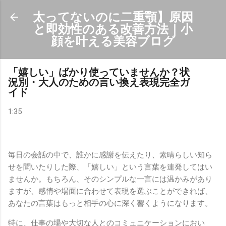
スキップしてメイン コンテンツに移動
太ってないのに二重顎】原因
と即効性のある改善方法｜小
顔を叶える美容ブログ
「嬉しい」ばかり使っていませんか？状
況別・大人のための言い換え表現完全ガ
イド
1:35
毎日の会話の中で、誰かに感謝を伝えたり、素晴らしい知ら
せを聞いたりした際、「嬉しい」という言葉を連発してはい
ませんか。もちろん、そのシンプルな一言には温かみがあり
ますが、感情や場面に合わせて表現を選ぶことができれば、
あなたの言葉はもっと相手の心に深く響くようになります。
特に、仕事の場や大切な人とのコミュニケーションにおい