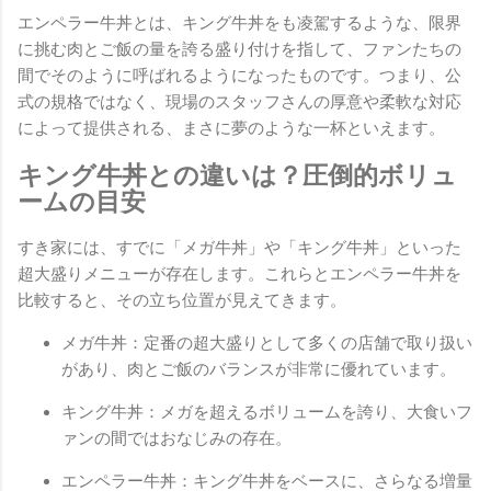
エンペラー牛丼とは、キング牛丼をも凌駕するような、限界
に挑む肉とご飯の量を誇る盛り付けを指して、ファンたちの
間でそのように呼ばれるようになったものです。つまり、公
式の規格ではなく、現場のスタッフさんの厚意や柔軟な対応
によって提供される、まさに夢のような一杯といえます。
キング牛丼との違いは？圧倒的ボリュ
ームの目安
すき家には、すでに「メガ牛丼」や「キング牛丼」といった
超大盛りメニューが存在します。これらとエンペラー牛丼を
比較すると、その立ち位置が見えてきます。
メガ牛丼：定番の超大盛りとして多くの店舗で取り扱い
があり、肉とご飯のバランスが非常に優れています。
キング牛丼：メガを超えるボリュームを誇り、大食いフ
ァンの間ではおなじみの存在。
エンペラー牛丼：キング牛丼をベースに、さらなる増量