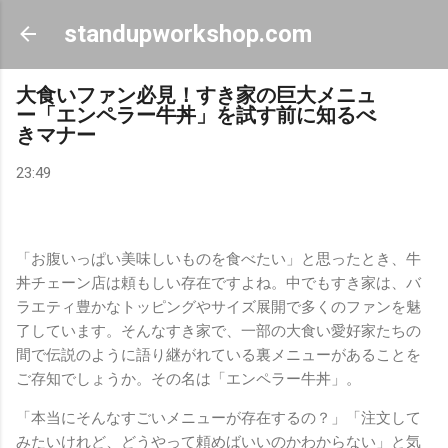
スキップしてメイン コンテンツに移動
standupworkshop.com
大食いファン必見！すき家の巨大メニュ
ー「エンペラー牛丼」を試す前に知るべ
きマナー
23:49
「お腹いっぱい美味しいものを食べたい」と思ったとき、牛
丼チェーン店は頼もしい存在ですよね。中でもすき家は、バ
ラエティ豊かなトッピングやサイズ展開で多くのファンを魅
了しています。そんなすき家で、一部の大食い愛好家たちの
間で伝説のように語り継がれている裏メニューがあることを
ご存知でしょうか。その名は「エンペラー牛丼」。
「本当にそんなすごいメニューが存在するの？」「注文して
みたいけれど、どうやって頼めばいいのかわからない」と気