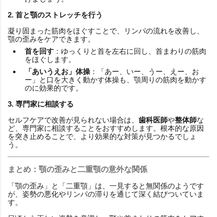
2. 首と顎のストレッチを行う
凝り固まった筋肉をほぐすことで、リンパの流れを改善し、
顎の歪みをケアできます。
首を回す
：ゆっくりと首を左右に回し、首まわりの筋肉
をほぐします。
「あいうえお」体操
：「あー、いー、うー、えー、お
ー」と口を大きく動かす体操も、顎周りの筋肉を動かす
のに効果的です。
3. 専門家に相談する
セルフケアで改善が見られない場合は、
歯科医師
や
整体師
な
ど、専門家に相談することをおすすめします。根本的な原因
を突き止めることで、より効果的な対策が見つかるでしょ
う。
まとめ：顎の歪みと二重顎の意外な関係
「顎の歪み」と「二重顎」は、一見すると無関係のようです
が、姿勢の悪化やリンパの滞りを通じて深く結びついていま
す。