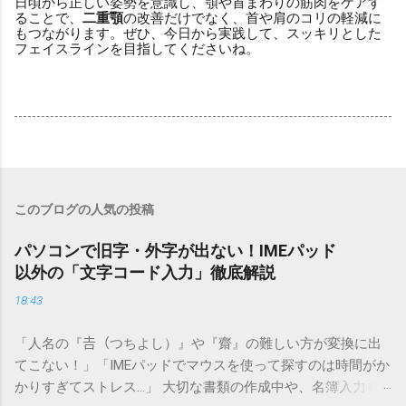
日頃から正しい姿勢を意識し、顎や首まわりの筋肉をケアす
ることで、
二重顎
の改善だけでなく、首や肩のコリの軽減に
もつながります。ぜひ、今日から実践して、スッキリとした
フェイスラインを目指してくださいね。
このブログの人気の投稿
パソコンで旧字・外字が出ない！IMEパッド
以外の「文字コード入力」徹底解説
18:43
「人名の『𠮷（つちよし）』や『齋』の難しい方が変換に出
てこない！」「IMEパッドでマウスを使って探すのは時間がか
かりすぎてストレス…」 大切な書類の作成中や、名簿入力を