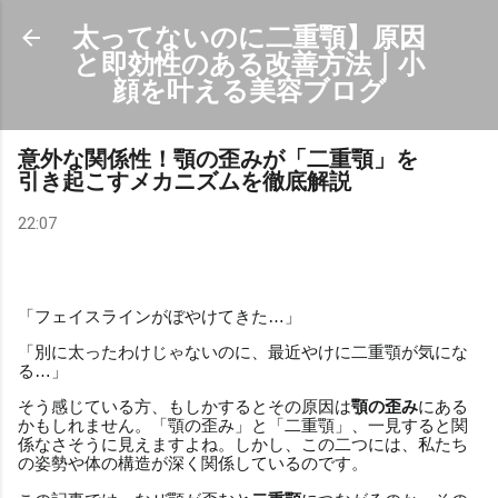
スキップしてメイン コンテンツに移動
太ってないのに二重顎】原因
と即効性のある改善方法｜小
顔を叶える美容ブログ
意外な関係性！顎の歪みが「二重顎」を
引き起こすメカニズムを徹底解説
22:07
「フェイスラインがぼやけてきた…」
「別に太ったわけじゃないのに、最近やけに二重顎が気にな
る…」
そう感じている方、もしかするとその原因は
顎の歪み
にある
かもしれません。「顎の歪み」と「二重顎」、一見すると関
係なさそうに見えますよね。しかし、この二つには、私たち
の姿勢や体の構造が深く関係しているのです。