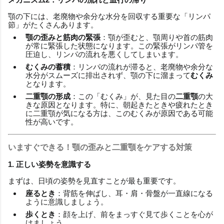
顎の下には、老廃物や余分な水分を回収する重要な「リンパ
節」がたくさんあります。
顎の歪みと筋肉の緊張
：顎が歪むと、顎周りや首の筋肉
が常に緊張した状態になります。この緊張がリンパ管を
圧迫し、リンパの流れを悪くしてしまいます。
むくみの蓄積
：リンパの流れが滞ると、老廃物や余分な
水分がスムーズに排出されず、顎の下に溜まって
むくみ
となります。
二重顎の形成
：この「むくみ」が、見た目の
二重顎
の大
きな原因となります。特に、朝起きたときや疲れたとき
に二重顎が気になる方は、このむくみが原因である可能
性が高いです。
いますぐできる！顎の歪みと二重顎をケアする対策
1. 正しい姿勢を意識する
まずは、日頃の姿勢を見直すことが最も重要です。
座るとき
：背筋を伸ばし、耳・肩・骨盤が一直線になる
ように意識しましょう。
歩くとき
：顔を上げ、前をまっすぐ見て歩くことを心が
けましょう。