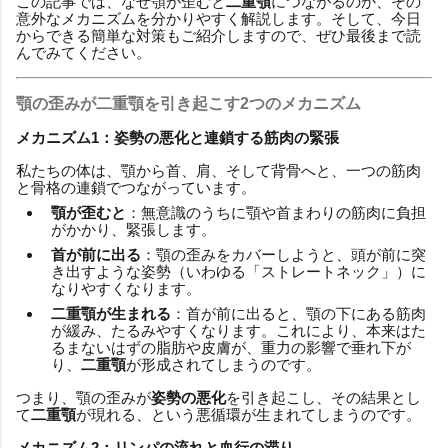
この記事では、なぜ顎が歪むと
二重顎
につながるのか、その
意外なメカニズムを分かりやすく解説します。そして、今日
からできる簡単な対策もご紹介しますので、ぜひ最後まで読
んでみてください。
顎の歪みが二重顎を引き起こす2つのメカニズム
メカニズム1：姿勢の悪化と連鎖する筋肉の緊張
私たちの体は、顎から首、肩、そして背骨へと、一つの筋肉
と骨格の連鎖でつながっています。
顎が歪むと
：無意識のうちに顎や首まわりの筋肉に負担
がかかり、緊張します。
首が前に出る
：顎の歪みをカバーしようと、頭が前に突
き出すような姿勢（いわゆる「ストレートネック」）に
なりやすくなります。
二重顎が生まれる
：首が前に出ると、顎の下にある筋肉
が緩み、たるみやすくなります。これにより、本来はた
るまないはずの脂肪や皮膚が、重力の影響で垂れ下が
り、
二重顎
が形成されてしまうのです。
つまり、顎の歪みが
姿勢の悪化
を引き起こし、その結果とし
て
二重顎
が現れる、という悪循環が生まれてしまうのです。
メカニズム2：リンパの流れと血行の滞り