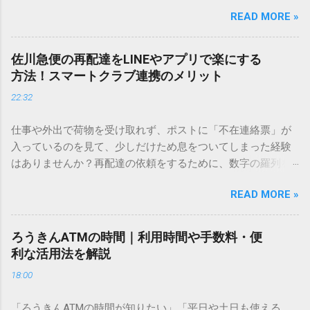
しているときに、お目当ての漢字がサッと出てこないと焦っ
READ MORE »
てしまいますよね。多くの人が「IMEパッド（手書き入力）」
を使いますが、実はマウスで一画ずつ書くのは非効率です
し、似た漢字が多すぎて結局見つからないことも少なくあり
佐川急便の再配達をLINEやアプリで楽にする
ません。 そこで今回は、IMEパッドを使わずに、特定のコー
方法！スマートクラブ連携のメリット
ドを打ち込むだけで一瞬で旧字や外字、特殊記号を呼び出す
22:32
「文字コード入力」のテクニックを詳しく解説します。 この
方法をマスターすれば、もう難しい漢字の入力で手を止める
仕事や外出で荷物を受け取れず、ポストに「不在連絡票」が
必要はありません。 1. なぜ「変換」しても旧字・外字が出て
入っているのを見て、少しだけため息をついてしまった経験
こないのか？ そもそも、なぜ普通の変換で出てこない漢字が
はありませんか？再配達の依頼をするために、数字の羅列を
あるのでしょうか。その理由は、パソコンが文字を認識する
電話で打ち込んだり、ドライバーさんの手を煩わせてしまう
仕組みにあります。 日本のパソコンで一般的に使われる漢字
READ MORE »
ことに申し訳なさを感じたりすることもあるかもしれませ
は、JIS規格（日本産業規格）によって「第1水準」「第2水
ん。 「もっとスムーズに、自分のタイミングで受け取りた
準」といった形で整理されています。しかし、人名や地名に
い」 「わざわざ電話をかけずに、スマホ一つで完結させた
使われる非常に古い漢字（旧字）や、特定の組織だけで作ら
ろうきんATMの時間｜利用時間や手数料・便
い」 そんな願いを叶えてくれるのが、佐川急便の会員制サー
れた「外字」は、この一般的な変換リストに含まれていない
利な活用法を解説
ビス「スマートクラブ」と、LINEや公式アプリの連携です。
ことが多いのです。 そこで登場するのが「Unicode（ユニコ
18:00
これらを活用するだけで、再配達のストレスは驚くほど軽く
ード）」や「JISコード」といった 文字コード です。パソコ
なります。この記事では、忙しい毎日をサポートする便利な
ン上のすべての文字には、いわば「住所」のような番号が割
「ろうきんATMの時間が知りたい」「平日や土日も使える