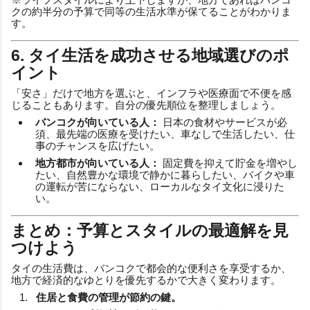
クの約半分の予算で同等の生活水準が保てることがわかりま
す。
6. タイ生活を成功させる地域選びのポ
イント
「安さ」だけで地方を選ぶと、インフラや医療面で不便を感
じることもあります。自分の優先順位を整理しましょう。
バンコクが向いている人：
日本の食材やサービスが必
須、最先端の医療を受けたい、車なしで生活したい、仕
事のチャンスを広げたい。
地方都市が向いている人：
固定費を抑えて貯金を増やし
たい、自然豊かな環境で静かに暮らしたい、バイクや車
の運転が苦にならない、ローカルなタイ文化に浸りた
い。
まとめ：予算とスタイルの最適解を見
つけよう
タイの生活費は、バンコクで都会的な便利さを享受するか、
地方で経済的なゆとりを優先するかで大きく変わります。
住居と食費の管理が節約の鍵。