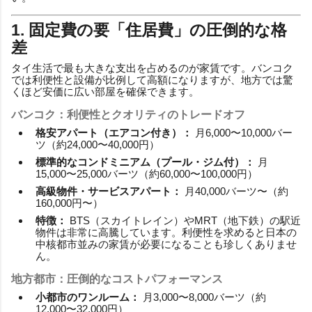
1. 固定費の要「住居費」の圧倒的な格
差
タイ生活で最も大きな支出を占めるのが家賃です。バンコク
では利便性と設備が比例して高額になりますが、地方では驚
くほど安価に広い部屋を確保できます。
バンコク：利便性とクオリティのトレードオフ
格安アパート（エアコン付き）：
月6,000〜10,000バー
ツ（約24,000〜40,000円）
標準的なコンドミニアム（プール・ジム付）：
月
15,000〜25,000バーツ（約60,000〜100,000円）
高級物件・サービスアパート：
月40,000バーツ〜（約
160,000円〜）
特徴：
BTS（スカイトレイン）やMRT（地下鉄）の駅近
物件は非常に高騰しています。利便性を求めると日本の
中核都市並みの家賃が必要になることも珍しくありませ
ん。
地方都市：圧倒的なコストパフォーマンス
小都市のワンルーム：
月3,000〜8,000バーツ（約
12,000〜32,000円）