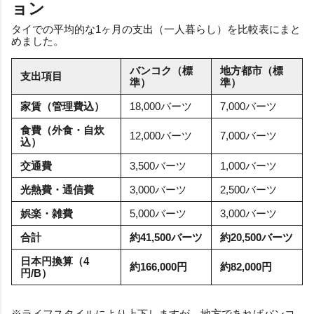
ョン
タイでの平均的な1ヶ月の支出（一人暮らし）を比較表にまと
めました。
バンコク（標
地方都市（標
支出項目
準）
準）
家賃（管理費込）
18,000バーツ
7,000バーツ
食費（外食・自炊
12,000バーツ
7,000バーツ
込）
交通費
3,500バーツ
1,000バーツ
光熱費・通信費
3,000バーツ
2,500バーツ
娯楽・雑費
5,000バーツ
3,000バーツ
合計
約41,500バーツ
約20,500バーツ
日本円換算（4
約166,000円
約82,000円
円/B）
※ライフスタイルにより上下しますが、地方であればバンコ