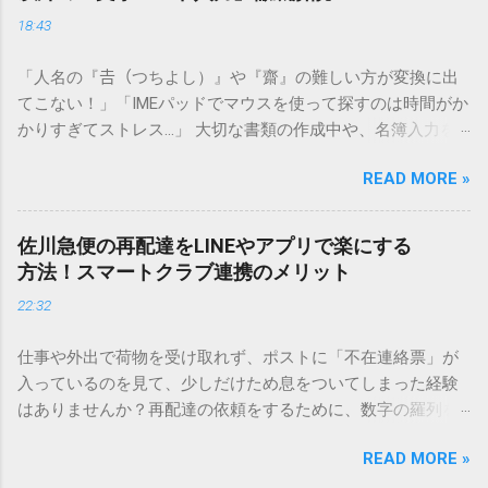
18:43
「人名の『𠮷（つちよし）』や『齋』の難しい方が変換に出
てこない！」「IMEパッドでマウスを使って探すのは時間がか
かりすぎてストレス…」 大切な書類の作成中や、名簿入力を
しているときに、お目当ての漢字がサッと出てこないと焦っ
READ MORE »
てしまいますよね。多くの人が「IMEパッド（手書き入力）」
を使いますが、実はマウスで一画ずつ書くのは非効率です
し、似た漢字が多すぎて結局見つからないことも少なくあり
佐川急便の再配達をLINEやアプリで楽にする
ません。 そこで今回は、IMEパッドを使わずに、特定のコー
方法！スマートクラブ連携のメリット
ドを打ち込むだけで一瞬で旧字や外字、特殊記号を呼び出す
22:32
「文字コード入力」のテクニックを詳しく解説します。 この
方法をマスターすれば、もう難しい漢字の入力で手を止める
仕事や外出で荷物を受け取れず、ポストに「不在連絡票」が
必要はありません。 1. なぜ「変換」しても旧字・外字が出て
入っているのを見て、少しだけため息をついてしまった経験
こないのか？ そもそも、なぜ普通の変換で出てこない漢字が
はありませんか？再配達の依頼をするために、数字の羅列を
あるのでしょうか。その理由は、パソコンが文字を認識する
電話で打ち込んだり、ドライバーさんの手を煩わせてしまう
仕組みにあります。 日本のパソコンで一般的に使われる漢字
READ MORE »
ことに申し訳なさを感じたりすることもあるかもしれませ
は、JIS規格（日本産業規格）によって「第1水準」「第2水
ん。 「もっとスムーズに、自分のタイミングで受け取りた