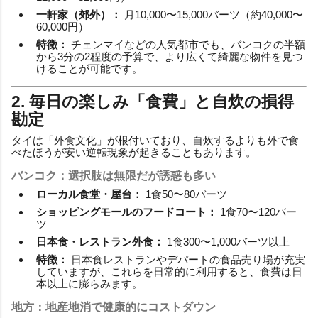
一軒家（郊外）：
月10,000〜15,000バーツ（約40,000〜
60,000円）
特徴：
チェンマイなどの人気都市でも、バンコクの半額
から3分の2程度の予算で、より広くて綺麗な物件を見つ
けることが可能です。
2. 毎日の楽しみ「食費」と自炊の損得
勘定
タイは「外食文化」が根付いており、自炊するよりも外で食
べたほうが安い逆転現象が起きることもあります。
バンコク：選択肢は無限だが誘惑も多い
ローカル食堂・屋台：
1食50〜80バーツ
ショッピングモールのフードコート：
1食70〜120バー
ツ
日本食・レストラン外食：
1食300〜1,000バーツ以上
特徴：
日本食レストランやデパートの食品売り場が充実
していますが、これらを日常的に利用すると、食費は日
本以上に膨らみます。
地方：地産地消で健康的にコストダウン