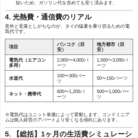
短いため、ガソリン代を含めても安く済みます。
4. 光熱費・通信費のリアル
意外と見落としがちなのが、タイの猛暑を乗り切るための電
気代です。
バンコク（目
地方都市（目
項目
安）
安）
電気代（エアコン
2,000〜4,000バ
1,500〜3,000バ
多用）
ーツ
ーツ
100〜300バー
水道代
50〜150バーツ
ツ
600〜1,200バ
500〜1,000バー
ネット・携帯代
ーツ
ツ
※電気代はユニット単価によって変動します。コンドミニア
ムは個人経営のアパートより安くなる傾向にあります。
5. 【総括】1ヶ月の生活費シミュレーシ