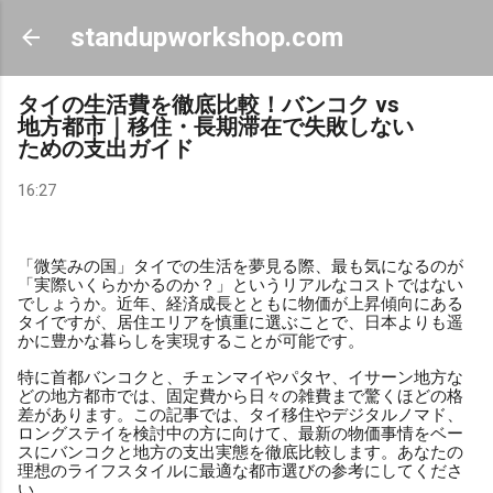
スキップしてメイン コンテンツに移動
standupworkshop.com
タイの生活費を徹底比較！バンコク vs
地方都市｜移住・長期滞在で失敗しない
ための支出ガイド
16:27
「微笑みの国」タイでの生活を夢見る際、最も気になるのが
「実際いくらかかるのか？」というリアルなコストではない
でしょうか。近年、経済成長とともに物価が上昇傾向にある
タイですが、居住エリアを慎重に選ぶことで、日本よりも遥
かに豊かな暮らしを実現することが可能です。
特に首都バンコクと、チェンマイやパタヤ、イサーン地方な
どの地方都市では、固定費から日々の雑費まで驚くほどの格
差があります。この記事では、タイ移住やデジタルノマド、
ロングステイを検討中の方に向けて、最新の物価事情をベー
スにバンコクと地方の支出実態を徹底比較します。あなたの
理想のライフスタイルに最適な都市選びの参考にしてくださ
い。