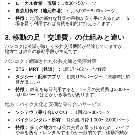
ローカル食堂・市場：
1食30〜50バーツ
自炊用食材（地元市場）：
月5,000〜8,000バーツ
特徴：
地元の新鮮な野菜や果物が安く手に入るため、市
場を賢く利用すれば食費を劇的に抑えられます。
3. 移動の足「交通費」の仕組みと違い
バンコクは渋滞が激しく公共交通機関が発達していますが、
地方では独自の移動手段が主流です。
バンコク：網羅された公共交通と渋滞対策
BTS・MRT（鉄道）：
1回17〜62バーツ程度
タクシー・配車アプリ：
初乗り35バーツ〜（渋滞時は加
算が激しい）
特徴：
鉄道を毎日利用すると、1ヶ月の交通費は3,000〜
5,000バーツほどかかる場合があります。
地方：バイク文化と安価な乗り合いサービス
ソンテウ（乗り合いバス）：
1回20〜30バーツ
バイクレンタル・所有：
月の維持費 1,000〜2,000バーツ
特徴：
多くの地方では公共交通が限られるため、バイク
や車を所有・レンタルするのが一般的です。移動距離が