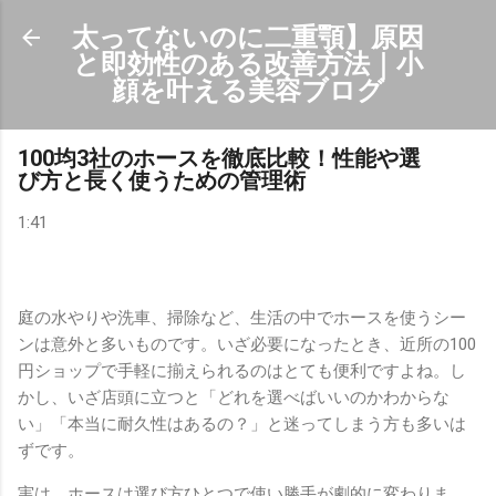
スキップしてメイン コンテンツに移動
太ってないのに二重顎】原因
と即効性のある改善方法｜小
顔を叶える美容ブログ
100均3社のホースを徹底比較！性能や選
び方と長く使うための管理術
1:41
庭の水やりや洗車、掃除など、生活の中でホースを使うシー
ンは意外と多いものです。いざ必要になったとき、近所の100
円ショップで手軽に揃えられるのはとても便利ですよね。し
かし、いざ店頭に立つと「どれを選べばいいのかわからな
い」「本当に耐久性はあるの？」と迷ってしまう方も多いは
ずです。
実は、ホースは選び方ひとつで使い勝手が劇的に変わりま