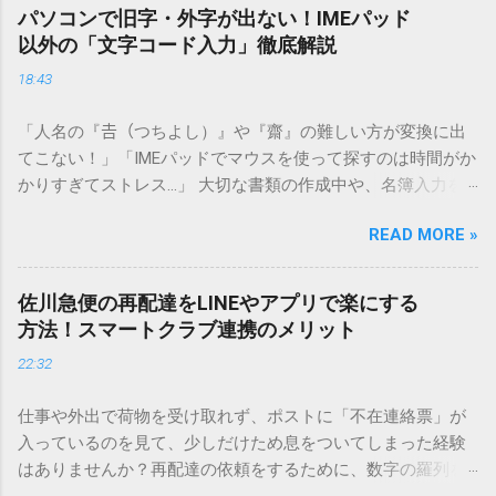
パソコンで旧字・外字が出ない！IMEパッド
以外の「文字コード入力」徹底解説
18:43
「人名の『𠮷（つちよし）』や『齋』の難しい方が変換に出
てこない！」「IMEパッドでマウスを使って探すのは時間がか
かりすぎてストレス…」 大切な書類の作成中や、名簿入力を
しているときに、お目当ての漢字がサッと出てこないと焦っ
READ MORE »
てしまいますよね。多くの人が「IMEパッド（手書き入力）」
を使いますが、実はマウスで一画ずつ書くのは非効率です
し、似た漢字が多すぎて結局見つからないことも少なくあり
佐川急便の再配達をLINEやアプリで楽にする
ません。 そこで今回は、IMEパッドを使わずに、特定のコー
方法！スマートクラブ連携のメリット
ドを打ち込むだけで一瞬で旧字や外字、特殊記号を呼び出す
22:32
「文字コード入力」のテクニックを詳しく解説します。 この
方法をマスターすれば、もう難しい漢字の入力で手を止める
仕事や外出で荷物を受け取れず、ポストに「不在連絡票」が
必要はありません。 1. なぜ「変換」しても旧字・外字が出て
入っているのを見て、少しだけため息をついてしまった経験
こないのか？ そもそも、なぜ普通の変換で出てこない漢字が
はありませんか？再配達の依頼をするために、数字の羅列を
あるのでしょうか。その理由は、パソコンが文字を認識する