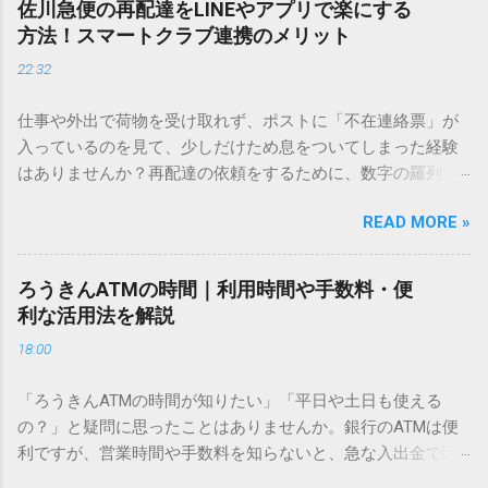
佐川急便の再配達をLINEやアプリで楽にする
ません。 そこで今回は、IMEパッドを使わずに、特定のコー
方法！スマートクラブ連携のメリット
ドを打ち込むだけで一瞬で旧字や外字、特殊記号を呼び出す
22:32
「文字コード入力」のテクニックを詳しく解説します。 この
方法をマスターすれば、もう難しい漢字の入力で手を止める
仕事や外出で荷物を受け取れず、ポストに「不在連絡票」が
必要はありません。 1. なぜ「変換」しても旧字・外字が出て
入っているのを見て、少しだけため息をついてしまった経験
こないのか？ そもそも、なぜ普通の変換で出てこない漢字が
はありませんか？再配達の依頼をするために、数字の羅列を
あるのでしょうか。その理由は、パソコンが文字を認識する
電話で打ち込んだり、ドライバーさんの手を煩わせてしまう
仕組みにあります。 日本のパソコンで一般的に使われる漢字
READ MORE »
ことに申し訳なさを感じたりすることもあるかもしれませ
は、JIS規格（日本産業規格）によって「第1水準」「第2水
ん。 「もっとスムーズに、自分のタイミングで受け取りた
準」といった形で整理されています。しかし、人名や地名に
い」 「わざわざ電話をかけずに、スマホ一つで完結させた
使われる非常に古い漢字（旧字）や、特定の組織だけで作ら
ろうきんATMの時間｜利用時間や手数料・便
い」 そんな願いを叶えてくれるのが、佐川急便の会員制サー
れた「外字」は、この一般的な変換リストに含まれていない
利な活用法を解説
ビス「スマートクラブ」と、LINEや公式アプリの連携です。
ことが多いのです。 そこで登場するのが「Unicode（ユニコ
18:00
これらを活用するだけで、再配達のストレスは驚くほど軽く
ード）」や「JISコード」といった 文字コード です。パソコ
なります。この記事では、忙しい毎日をサポートする便利な
ン上のすべての文字には、いわば「住所」のような番号が割
「ろうきんATMの時間が知りたい」「平日や土日も使える
受け取り術と、連携による具体的なメリットを徹底解説しま
り振られています。変換候補に出ない文字でも、この住所
の？」と疑問に思ったことはありませんか。銀行のATMは便
す。 佐川急便の再配達が劇的に変わる「スマートクラブ」と
（コード）を直接指定すれば、確実に呼び出すことができる
利ですが、営業時間や手数料を知らないと、急な入出金で困
は？ まず押さえておきたいのが、佐川急便の個人向け無料会
のです。 2. Windows標準機能！文字コードで漢字を出す「16
ることもあります。この記事では、 ろうきん（労働金庫）の
員サービス「スマートクラブ」です。これは、荷物の配送状