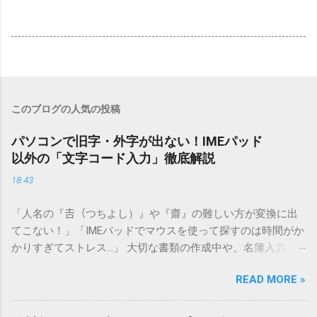
このブログの人気の投稿
パソコンで旧字・外字が出ない！IMEパッド
以外の「文字コード入力」徹底解説
18:43
「人名の『𠮷（つちよし）』や『齋』の難しい方が変換に出
てこない！」「IMEパッドでマウスを使って探すのは時間がか
かりすぎてストレス…」 大切な書類の作成中や、名簿入力を
しているときに、お目当ての漢字がサッと出てこないと焦っ
READ MORE »
てしまいますよね。多くの人が「IMEパッド（手書き入力）」
を使いますが、実はマウスで一画ずつ書くのは非効率です
し、似た漢字が多すぎて結局見つからないことも少なくあり