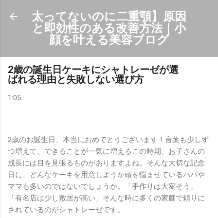
スキップしてメイン コンテンツに移動
太ってないのに二重顎】原因
と即効性のある改善方法｜小
顔を叶える美容ブログ
2歳の誕生日ケーキにシャトレーゼが選
ばれる理由と失敗しない選び方
1:05
2歳のお誕生日、本当におめでとうございます！言葉も少しず
つ増えて、できることが一気に増えるこの時期、お子さんの
成長には目を見張るものがありますよね。そんな大切な記念
日に、どんなケーキを用意しようか頭を悩ませているパパや
ママも多いのではないでしょうか。「手作りは大変そう」
「有名店は少し敷居が高い」そんな時に多くの家庭で頼りに
されているのがシャトレーゼです。