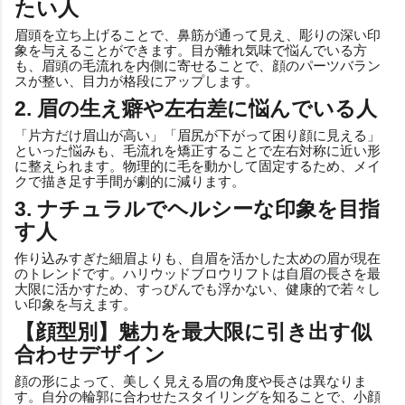
たい人
眉頭を立ち上げることで、鼻筋が通って見え、彫りの深い印
象を与えることができます。目が離れ気味で悩んでいる方
も、眉頭の毛流れを内側に寄せることで、顔のパーツバラン
スが整い、目力が格段にアップします。
2. 眉の生え癖や左右差に悩んでいる人
「片方だけ眉山が高い」「眉尻が下がって困り顔に見える」
といった悩みも、毛流れを矯正することで左右対称に近い形
に整えられます。物理的に毛を動かして固定するため、メイ
クで描き足す手間が劇的に減ります。
3. ナチュラルでヘルシーな印象を目指
す人
作り込みすぎた細眉よりも、自眉を活かした太めの眉が現在
のトレンドです。ハリウッドブロウリフトは自眉の長さを最
大限に活かすため、すっぴんでも浮かない、健康的で若々し
い印象を与えます。
【顔型別】魅力を最大限に引き出す似
合わせデザイン
顔の形によって、美しく見える眉の角度や長さは異なりま
す。自分の輪郭に合わせたスタイリングを知ることで、小顔