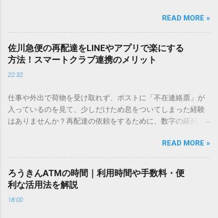
しているときに、お目当ての漢字がサッと出てこないと焦っ
READ MORE »
てしまいますよね。多くの人が「IMEパッド（手書き入力）」
を使いますが、実はマウスで一画ずつ書くのは非効率です
し、似た漢字が多すぎて結局見つからないことも少なくあり
佐川急便の再配達をLINEやアプリで楽にする
ません。 そこで今回は、IMEパッドを使わずに、特定のコー
方法！スマートクラブ連携のメリット
ドを打ち込むだけで一瞬で旧字や外字、特殊記号を呼び出す
22:32
「文字コード入力」のテクニックを詳しく解説します。 この
方法をマスターすれば、もう難しい漢字の入力で手を止める
仕事や外出で荷物を受け取れず、ポストに「不在連絡票」が
必要はありません。 1. なぜ「変換」しても旧字・外字が出て
入っているのを見て、少しだけため息をついてしまった経験
こないのか？ そもそも、なぜ普通の変換で出てこない漢字が
はありませんか？再配達の依頼をするために、数字の羅列を
あるのでしょうか。その理由は、パソコンが文字を認識する
電話で打ち込んだり、ドライバーさんの手を煩わせてしまう
仕組みにあります。 日本のパソコンで一般的に使われる漢字
READ MORE »
ことに申し訳なさを感じたりすることもあるかもしれませ
は、JIS規格（日本産業規格）によって「第1水準」「第2水
ん。 「もっとスムーズに、自分のタイミングで受け取りた
準」といった形で整理されています。しかし、人名や地名に
い」 「わざわざ電話をかけずに、スマホ一つで完結させた
使われる非常に古い漢字（旧字）や、特定の組織だけで作ら
ろうきんATMの時間｜利用時間や手数料・便
い」 そんな願いを叶えてくれるのが、佐川急便の会員制サー
れた「外字」は、この一般的な変換リストに含まれていない
利な活用法を解説
ビス「スマートクラブ」と、LINEや公式アプリの連携です。
ことが多いのです。 そこで登場するのが「Unicode（ユニコ
18:00
これらを活用するだけで、再配達のストレスは驚くほど軽く
ード）」や「JISコード」といった 文字コード です。パソコ
なります。この記事では、忙しい毎日をサポートする便利な
ン上のすべての文字には、いわば「住所」のような番号が割