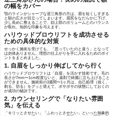
の幅をカバー
顎のラインがシャープな逆三角形の方は、眉を短くしすぎる
と額の広さが目立ってしまいます。眉尻をなだらかに下げ、
少し長めに整えることで、顔上部のボリュームとのバランス
が取れ、知的な印象を与えます。
ハリウッドブロウリフトを成功させる
ための具体的な対策
せっかく施術を受けても、「思っていたのと違う」となって
は勿体ありません。理想の仕上がりを手に入れるためのポイ
ントをまとめました。
1. 自眉をしっかり伸ばしてから行く
ハリウッドブロウリフトは「自眉」を活かす技術です。毛の
長さが7mm〜1cm程度ないと、薬剤で綺麗に立ち上げること
ができません。施術前の3週間〜1ヶ月は、自己処理（抜く、
剃る、切る）をグッと堪えて、ボサボサの状態にしておくの
が成功の秘訣です。
2. カウンセリングで「なりたい雰囲
気」を伝える
「キリッとさせたい」「ふわっとさせたい」といった抽象的