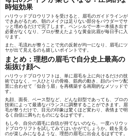
時短効果
ハリウッドブロウリフトを受けると、眉毛のガイドラインが
できあがるため、朝のメイクは足りない部分をパウダーでサ
ッと埋めるだけで完了します。ペンシルで一本一本描き出す
必要がなくなり、プロが整えたような黄金比眉が毎日手に入
ります。
また、毛流れが整うことで光の反射が均一になり、眉毛にツ
ヤが出て見えるのも嬉しいポイントです。
まとめ：理想の眉毛で自分史上最高の
垢抜け顔へ
ハリウッドブロウリフトは、単に眉毛を上に向けるだけの技
術ではなく、一人ひとりの骨格、筋肉の動き、顔のパーツ配
置に合わせて「似合う眉」を再構築する画期的なメソッドで
す。
丸顔、面長、ベース型など、どんな顔型であっても、プロの
技術によって最適なバランスに調整することができます。眉
毛が整うだけで、目元の印象は驚くほど変わり、表情まで明
るく自信に満ちたものになるはずです。
もし今、自分の眉毛に自信が持てないのなら、一度ハリウッ
ドブロウリフトを試してみてはいかがでしょうか。鏡を見る
のが楽しみになるような、理想の眉毛に出会えるはずです。