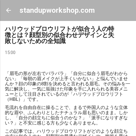
スキップしてメイン コンテンツに移動
standupworkshop.com
ハリウッドブロウリフトが似合う人の特
徴とは？顔型別の似合わせデザインと失
敗しないための全知識
15:00
「眉毛の形が左右でバラバラ」「自分に似合う眉毛がわから
ない」「毎朝の眉メイクが上手くいかない」と悩んでいませ
んか？顔の印象の8割を決めると言われる眉毛。その悩みを一
気に解決し、一気に垢抜けた印象を手に入れられる美容メニ
ューとして注目されているのが「ハリウッドブロウリフト
（HBL）」です。
毛流れを自由自在に操ることで、まるで外国人のような立体
的な眉や、ふんわりとしたナチュラル眉も思いのまま。しか
し、「自分の顔立ちに似合うのかな？」「派手になりすぎな
い？」と不安に感じる方も少なくありません。
この記事では、ハリウッドブロウリフトがどのような顔立ち