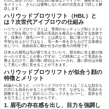
の方に似合うのか、顔型別の最適なデザインや、施術を受け
るメリット、さらには後悔しないための注意点まで詳しく解
説します。
ハリウッドブロウリフト（HBL）と
は？次世代アイブロウの仕組み
ハリウッドブロウリフトは、専用のセッティング剤とスタイ
リング剤を用いて、眉毛の毛流れを根元から矯正する技術で
す。従来の「眉毛パーマ」とは異なり、肌に張り付くような
平坦な仕上がりではなく、毛一本一本を立ち上げて立体感を
出しつつ、自由自在に動かせるのが最大の特徴です。
日本人の眉毛は毛が寝て生えていたり、部分的に生え癖が強
かったりすることが多いですが、この技術によって毛流れを
整えるだけで、眉の薄い部分はカバーされ、濃い部分は分散
して美しい形に見せることができます。
ハリウッドブロウリフトが似合う顔の
特徴とメリット
結論から言うと、ハリウッドブロウリフトは「どんな顔立ち
の方にも似合わせることが可能」です。なぜなら、毛流れを
調整することで、顔のコンプレックスをカバーし、長所を引
き立てることができるからです。
1. 眉毛の存在感を出し、目力を強調し