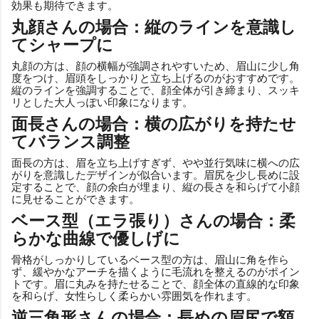
効果も期待できます。
丸顔さんの場合：縦のラインを意識し
てシャープに
丸顔の方は、顔の横幅が強調されやすいため、眉山に少し角
度をつけ、眉頭をしっかりと立ち上げるのがおすすめです。
縦のラインを強調することで、顔全体が引き締まり、スッキ
リとした大人っぽい印象になります。
面長さんの場合：横の広がりを持たせ
てバランス調整
面長の方は、眉を立ち上げすぎず、やや並行気味に横への広
がりを意識したデザインが似合います。眉尻を少し長めに設
定することで、顔の余白が埋まり、縦の長さを和らげて小顔
に見せることができます。
ベース型（エラ張り）さんの場合：柔
らかな曲線で優しげに
骨格がしっかりしているベース型の方は、眉山に角を作ら
ず、緩やかなアーチを描くように毛流れを整えるのがポイン
トです。眉に丸みを持たせることで、顔全体の直線的な印象
を和らげ、女性らしく柔らかい雰囲気を作れます。
逆三角形さんの場合：長めの眉尻で額