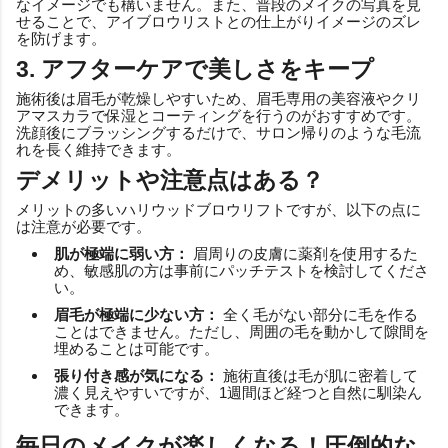
なイメージでも構いません。また、普段のメイクの写真を見
せることで、アイブロウリストとの仕上がりイメージのズレ
を防げます。
3. アフターケアで美しさをキープ
施術後は眉毛が乾燥しやすいため、眉毛専用の美容液やクリ
アマスカラで保湿とコーティングを行うのがおすすめです。
洗顔後にブラッシングするだけで、サロン帰りのような毛流
れを長く維持できます。
デメリットや注意点はある？
メリットの多いハリウッドブロウリフトですが、以下の点に
は注意が必要です。
肌が極端に弱い方：
眉周りの皮膚に薬剤を使用するた
め、敏感肌の方は事前にパッチテストを検討してくださ
い。
眉毛が極端に少ない方：
全く毛がない部分に毛を作る
ことはできません。ただし、周囲の毛を動かして隙間を
埋めることは可能です。
張り付き感が気になる：
施術直後は毛が肌に密着して
濃く見えやすいですが、1週間ほど経つと自然に馴染ん
できます。
毎日のメイクが楽しくなる！圧倒的な