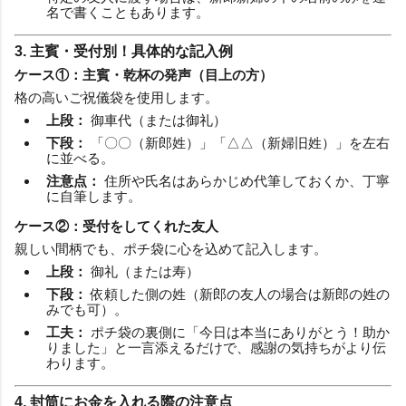
名で書くこともあります。
3. 主賓・受付別！具体的な記入例
ケース①：主賓・乾杯の発声（目上の方）
格の高いご祝儀袋を使用します。
上段：
御車代（または御礼）
下段：
「〇〇（新郎姓）」「△△（新婦旧姓）」を左右
に並べる。
注意点：
住所や氏名はあらかじめ代筆しておくか、丁寧
に自筆します。
ケース②：受付をしてくれた友人
親しい間柄でも、ポチ袋に心を込めて記入します。
上段：
御礼（または寿）
下段：
依頼した側の姓（新郎の友人の場合は新郎の姓の
みでも可）。
工夫：
ポチ袋の裏側に「今日は本当にありがとう！助か
りました」と一言添えるだけで、感謝の気持ちがより伝
わります。
4. 封筒にお金を入れる際の注意点