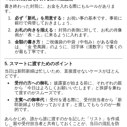
書き終わった封筒に、お金を入れる際にもルールがありま
す。
必ず「新札」を用意する：
お祝い事の基本です。事前に
銀行で両替しておきましょう。
お札の向きを揃える：
封筒の表側に対して、お札の肖像
画が「表・上」に来るように入れます。
金額の書き方：
ご祝儀袋の中袋（中包み）がある場合
は、「金 壱萬圓」のように、旧字体（漢数字）で書くの
が最も丁寧です。
5. スマートに渡すためのポイント
当日は新郎新婦は忙しいため、直接渡せないケースがほとん
どです。
受付の方への御礼：
披露宴が始まる前に、それぞれの親
から「今日はよろしくお願いいたします」と挨拶を兼ね
て渡すのがスムーズです。
主賓への御車代：
受付を通る際に、受付担当者から「新
郎新婦より預かっております」と渡してもらうのが一般
的です。
あらかじめ、誰から誰に渡すのかを記した「リスト」を作成
し、親や受付担当者と共有しておくことが、当日の混乱を防