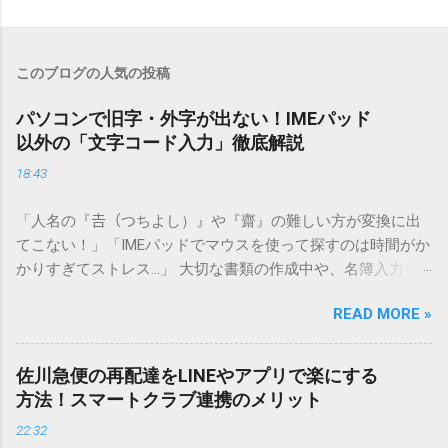
このブログの人気の投稿
パソコンで旧字・外字が出ない！IMEパッド
以外の「文字コード入力」徹底解説
18:43
「人名の『𠮷（つちよし）』や『齋』の難しい方が変換に出
てこない！」「IMEパッドでマウスを使って探すのは時間がか
かりすぎてストレス…」 大切な書類の作成中や、名簿入力を
しているときに、お目当ての漢字がサッと出てこないと焦っ
READ MORE »
てしまいますよね。多くの人が「IMEパッド（手書き入力）」
を使いますが、実はマウスで一画ずつ書くのは非効率です
し、似た漢字が多すぎて結局見つからないことも少なくあり
佐川急便の再配達をLINEやアプリで楽にする
ません。 そこで今回は、IMEパッドを使わずに、特定のコー
方法！スマートクラブ連携のメリット
ドを打ち込むだけで一瞬で旧字や外字、特殊記号を呼び出す
22:32
「文字コード入力」のテクニックを詳しく解説します。 この