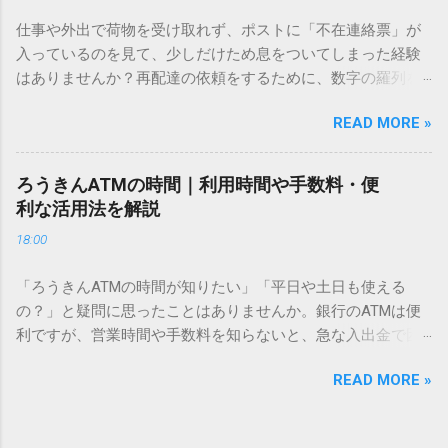
方法をマスターすれば、もう難しい漢字の入力で手を止める
仕事や外出で荷物を受け取れず、ポストに「不在連絡票」が
必要はありません。 1. なぜ「変換」しても旧字・外字が出て
入っているのを見て、少しだけため息をついてしまった経験
こないのか？ そもそも、なぜ普通の変換で出てこない漢字が
はありませんか？再配達の依頼をするために、数字の羅列を
あるのでしょうか。その理由は、パソコンが文字を認識する
電話で打ち込んだり、ドライバーさんの手を煩わせてしまう
仕組みにあります。 日本のパソコンで一般的に使われる漢字
READ MORE »
ことに申し訳なさを感じたりすることもあるかもしれませ
は、JIS規格（日本産業規格）によって「第1水準」「第2水
ん。 「もっとスムーズに、自分のタイミングで受け取りた
準」といった形で整理されています。しかし、人名や地名に
い」 「わざわざ電話をかけずに、スマホ一つで完結させた
使われる非常に古い漢字（旧字）や、特定の組織だけで作ら
ろうきんATMの時間｜利用時間や手数料・便
い」 そんな願いを叶えてくれるのが、佐川急便の会員制サー
れた「外字」は、この一般的な変換リストに含まれていない
利な活用法を解説
ビス「スマートクラブ」と、LINEや公式アプリの連携です。
ことが多いのです。 そこで登場するのが「Unicode（ユニコ
18:00
これらを活用するだけで、再配達のストレスは驚くほど軽く
ード）」や「JISコード」といった 文字コード です。パソコ
なります。この記事では、忙しい毎日をサポートする便利な
ン上のすべての文字には、いわば「住所」のような番号が割
「ろうきんATMの時間が知りたい」「平日や土日も使える
受け取り術と、連携による具体的なメリットを徹底解説しま
り振られています。変換候補に出ない文字でも、この住所
の？」と疑問に思ったことはありませんか。銀行のATMは便
す。 佐川急便の再配達が劇的に変わる「スマートクラブ」と
（コード）を直接指定すれば、確実に呼び出すことができる
利ですが、営業時間や手数料を知らないと、急な入出金で困
は？ まず押さえておきたいのが、佐川急便の個人向け無料会
のです。 2. Windows標準機能！文字コードで漢字を出す「16
ることもあります。この記事では、 ろうきん（労働金庫）の
員サービス「スマートクラブ」です。これは、荷物の配送状
進数入力」 最も汎用性が高く、特別なソフトも不要なのが
READ MORE »
ATM営業時間や利用の注意点、便利な活用法 を詳しく解説し
況をリアルタイムで管理するための基盤となるサービスで
「Unicode」を直接入力する方法です。Wordやメモ帳など、
ます。 1. ろうきんATMの基本営業時間 ろうきんATMは、利用
す。 以前はウェブサイトを開いてログインする手間がありま
多くのWindowsアプリケーションで使用できます。 具体的な
する場所によって時間が異なりますが、一般的には次の通り
したが、現在はLINEやアプリと紐付けることで、その利便性
手順（Unicode入力） 入力したい文字の「Unicode（例：