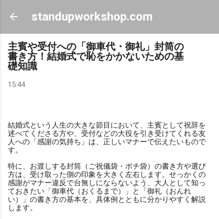
スキップしてメイン コンテンツに移動
standupworkshop.com
主賓や受付への「御車代・御礼」封筒の
書き方！結婚式で恥をかかないための基
礎知識
15:44
結婚式という人生の大きな節目において、主賓として祝辞を
述べてくださる方や、受付などの大役を引き受けてくれる友
人への「感謝の気持ち」は、正しいマナーで伝えたいもので
す。
特に、お渡しする封筒（ご祝儀袋・ポチ袋）の書き方や選び
方は、受け取った側の印象を大きく左右します。せっかくの
感謝がマナー違反で台無しにならないよう、大人として知っ
ておきたい「御車代（おくるまで）」と「御礼（おんれ
い）」の書き方の基本を、具体例とともに分かりやすく解説
します。