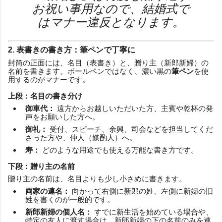
お祝い事用なので、結婚式で
はマナー違反となります。
2. 表書きの書き方：筆ペンで丁寧に
封筒の正面には、名目（表書き）と、贈り主（新郎新婦）の
名前を書きます。ボールペンではなく、濃い黒の
筆ペン
を使
用するのがマナーです。
上段：名目の書き分け
御車代：
遠方からお越しいただいた方、主賓や乾杯の発
声をお願いした方へ。
御礼：
受付、スピーチ、余興、司会などを担当してくだ
さった方や、仲人（媒酌人）へ。
寿：
どのような用途でも使える万能な書き方です。
下段：贈り主の名前
贈り主の名前は、名目よりも少し小さめに書きます。
両家の連名：
向かって右側に新郎の姓、左側に新婦の旧
姓を書くのが一般的です。
新郎新婦の個人名：
すでに新生活を始めている場合や、
特定の友人に渡す場合は、新郎新婦の下の名前のみを連