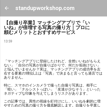
スキップしてメイン コンテンツに移動
standupworkshop.com
【自撮り卒業】マッチングアプリで「い
いね」が倍増する写真の撮り方｜プロに
頼むメリットとおすすめサービス
13:59
「マッチングアプリに登録したけれど、全然いいねがもらえ
ない」「自分の写真が自撮りばかりで、何だか垢抜けない」
と悩んでいませんか？実は、マッチングアプリの成功率を左
右する要素の9割以上は「写真」で決まると言っても過言では
ありません。
特に、スマホのインカメラで撮った自撮り写真は、相手に
「暗い」「ナルシストっぽい」「友達が少なそう」といった
ネガティブな印象を与えてしまうリスクがあります。
この記事では、異性の視線を釘付けにし、いいねを劇的に増
やすための写真の撮り方を徹底解説します。自撮りを卒業し