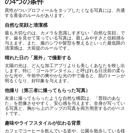
の4つの条件
異性がついプロフィールをタップしたくなる写真には、共通
する黄金のルールがあります。
自然な笑顔と清潔感
最も大切なのは、カメラを意識しすぎない「自然な笑顔」で
す。歯を見せて笑っている写真は、親しみやすさと信頼感を
与えます。また、服のシワや髪型を整えるといった最低限の
清潔感は、大前提のルールです。
晴れた日の「屋外」で撮影する
太陽の光は、どんな加工アプリよりも美しくあなたを映し出
します。特に「ゴールデンタイム」と呼ばれる日没前の柔ら
かな光や、午前中の爽やかな光の中で撮ると、肌のトーンが
明るくなり、好印象を与えます。
他撮り（第三者に撮ってもらった写真）
友達に撮ってもらったような自然な構図は、「普段のあな
た」を想像させやすく、安心感を与えます。全身が写ってい
る写真と、胸から上のアップの写真を両方用意するのがベス
トです。
趣味やライフスタイルが伝わる背景
カフェでコーヒーを飲んでいる姿や、公園を散歩している様