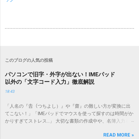
このブログの人気の投稿
パソコンで旧字・外字が出ない！IMEパッド
以外の「文字コード入力」徹底解説
18:43
「人名の『𠮷（つちよし）』や『齋』の難しい方が変換に出
てこない！」「IMEパッドでマウスを使って探すのは時間がか
かりすぎてストレス…」 大切な書類の作成中や、名簿入力を
しているときに、お目当ての漢字がサッと出てこないと焦っ
READ MORE »
てしまいますよね。多くの人が「IMEパッド（手書き入力）」