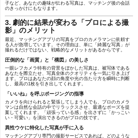
子など、あなたの趣味が伝わる写真は、マッチング後の会話
のきっかけにもなります。
3. 劇的に結果が変わる「プロによる撮
影」のメリット
最近、マッチングアプリの写真をプロのカメラマンに依頼す
る人が急増しています。その理由は、単に「綺麗な写真」が
撮れるだけではない、戦略的なメリットがあるからです。
圧倒的な「画質」と「構図」の美しさ
一眼レフカメラ特有の背景をぼかした写真は、被写体である
あなたを際立たせ、写真全体のクオリティを一気に引き上げ
ます。プロはあなたの顔の角度や光の当たり方を瞬時に判断
し、最高の1枚を引き出してくれます。
「いいね」を呼ぶポージングの指導
カメラを向けられると緊張してしまう人でも、プロのカメラ
マンは自然な会話の中でリラックスさせ、最適なポーズを提
案してくれます。「頑張っている感」を出さずに「かっこい
い・可愛い」を演出できるのがプロの技です。
異性ウケに特化した写真が手に入る
マッチングアプリ専門の撮影サービスであれば、どのような