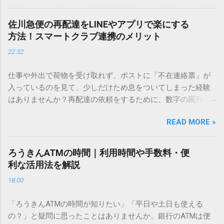
を使いますが、実はマウスで一画ずつ書くのは非効率です
し、似た漢字が多すぎて結局見つからないことも少なくあり
佐川急便の再配達をLINEやアプリで楽にする
ません。 そこで今回は、IMEパッドを使わずに、特定のコー
方法！スマートクラブ連携のメリット
ドを打ち込むだけで一瞬で旧字や外字、特殊記号を呼び出す
22:32
「文字コード入力」のテクニックを詳しく解説します。 この
方法をマスターすれば、もう難しい漢字の入力で手を止める
仕事や外出で荷物を受け取れず、ポストに「不在連絡票」が
必要はありません。 1. なぜ「変換」しても旧字・外字が出て
入っているのを見て、少しだけため息をついてしまった経験
こないのか？ そもそも、なぜ普通の変換で出てこない漢字が
はありませんか？再配達の依頼をするために、数字の羅列を
あるのでしょうか。その理由は、パソコンが文字を認識する
電話で打ち込んだり、ドライバーさんの手を煩わせてしまう
仕組みにあります。 日本のパソコンで一般的に使われる漢字
READ MORE »
ことに申し訳なさを感じたりすることもあるかもしれませ
は、JIS規格（日本産業規格）によって「第1水準」「第2水
ん。 「もっとスムーズに、自分のタイミングで受け取りた
準」といった形で整理されています。しかし、人名や地名に
い」 「わざわざ電話をかけずに、スマホ一つで完結させた
使われる非常に古い漢字（旧字）や、特定の組織だけで作ら
ろうきんATMの時間｜利用時間や手数料・便
い」 そんな願いを叶えてくれるのが、佐川急便の会員制サー
れた「外字」は、この一般的な変換リストに含まれていない
利な活用法を解説
ビス「スマートクラブ」と、LINEや公式アプリの連携です。
ことが多いのです。 そこで登場するのが「Unicode（ユニコ
18:00
これらを活用するだけで、再配達のストレスは驚くほど軽く
ード）」や「JISコード」といった 文字コード です。パソコ
なります。この記事では、忙しい毎日をサポートする便利な
ン上のすべての文字には、いわば「住所」のような番号が割
「ろうきんATMの時間が知りたい」「平日や土日も使える
受け取り術と、連携による具体的なメリットを徹底解説しま
り振られています。変換候補に出ない文字でも、この住所
の？」と疑問に思ったことはありませんか。銀行のATMは便
す。 佐川急便の再配達が劇的に変わる「スマートクラブ」と
（コード）を直接指定すれば、確実に呼び出すことができる