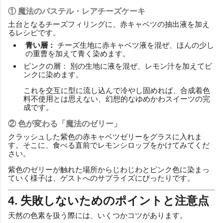
① 魔法のパステル・レアチーズケーキ
土台となるチーズフィリングに、赤キャベツの抽出液を加え
るレシピです。
青い層：
チーズ生地に赤キャベツ液を混ぜ、ほんの少し
の重曹を加えて青く染めます。
ピンクの層： 別の生地に液を混ぜ、レモン汁を加えてピ
ンクに染めます。
これを交互に型に流し込んで冷やし固めれば、合成着色
料不使用とは思えない、幻想的なゆめかわスイーツの完
成です。
② 色が変わる「魔法のゼリー」
クラッシュした紫色の赤キャベツゼリーをグラスに入れま
す。そこに、食べる直前でレモンシロップをかけてみてくだ
さい。
紫色のゼリーが触れた場所からじわじわとピンク色に染まっ
ていく様子は、ゲストへのサプライズにぴったりです。
4. 失敗しないためのポイントと注意点
天然の色素を扱う際には、いくつかコツがあります。