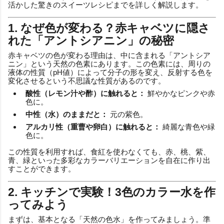
活かした驚きのスイーツレシピまでを詳しく解説します。
1. なぜ色が変わる？赤キャベツに隠さ
れた「アントシアニン」の秘密
赤キャベツの色が変わる理由は、中に含まれる「アントシア
ニン」という天然の色素にあります。この色素には、周りの
液体の性質（pH値）によって分子の形を変え、反射する色を
変化させるという不思議な性質があるのです。
酸性（レモン汁や酢）に触れると：
鮮やかなピンクや赤
色に。
中性（水）のままだと：
元の紫色。
アルカリ性（重曹や卵白）に触れると：
綺麗な青色や緑
色に。
この性質を利用すれば、食紅を使わなくても、赤、桃、紫、
青、緑といった多彩なカラーバリエーションを自在に作り出
すことができます。
2. キッチンで実験！3色のカラー水を作
ってみよう
まずは、基本となる「天然の色水」を作ってみましょう。準