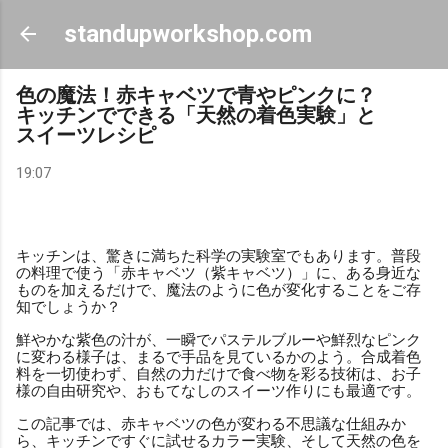
スキップしてメイン コンテンツに移動
standupworkshop.com
色の魔法！赤キャベツで青やピンクに？
キッチンでできる「天然の着色実験」と
スイーツレシピ
19:07
キッチンは、驚きに満ちた科学の実験室でもあります。普段
の料理で使う「赤キャベツ（紫キャベツ）」に、ある身近な
ものを加えるだけで、魔法のように色が変化することをご存
知でしょうか？
鮮やかな紫色の汁が、一瞬でパステルブルーや鮮烈なピンク
に変わる様子は、まるで手品を見ているかのよう。合成着色
料を一切使わず、自然の力だけで食べ物を彩る技術は、お子
様の自由研究や、おもてなしのスイーツ作りにも最適です。
この記事では、赤キャベツの色が変わる不思議な仕組みか
ら、キッチンですぐに試せるカラー実験、そして天然の色を