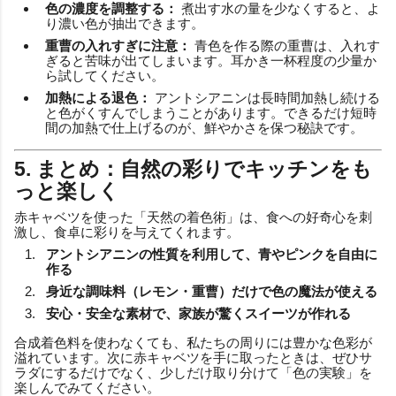
色の濃度を調整する：
煮出す水の量を少なくすると、よ
り濃い色が抽出できます。
重曹の入れすぎに注意：
青色を作る際の重曹は、入れす
ぎると苦味が出てしまいます。耳かき一杯程度の少量か
ら試してください。
加熱による退色：
アントシアニンは長時間加熱し続ける
と色がくすんでしまうことがあります。できるだけ短時
間の加熱で仕上げるのが、鮮やかさを保つ秘訣です。
5. まとめ：自然の彩りでキッチンをも
っと楽しく
赤キャベツを使った「天然の着色術」は、食への好奇心を刺
激し、食卓に彩りを与えてくれます。
アントシアニンの性質を利用して、青やピンクを自由に
作る
身近な調味料（レモン・重曹）だけで色の魔法が使える
安心・安全な素材で、家族が驚くスイーツが作れる
合成着色料を使わなくても、私たちの周りには豊かな色彩が
溢れています。次に赤キャベツを手に取ったときは、ぜひサ
ラダにするだけでなく、少しだけ取り分けて「色の実験」を
楽しんでみてください。