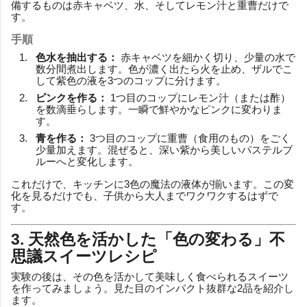
備するものは赤キャベツ、水、そしてレモン汁と重曹だけで
す。
手順
色水を抽出する：
赤キャベツを細かく切り、少量の水で
数分間煮出します。色が濃く出たら火を止め、ザルでこ
して紫色の液を3つのコップに分けます。
ピンクを作る：
1つ目のコップにレモン汁（または酢）
を数滴垂らします。一瞬で鮮やかなピンクに変わりま
す。
青を作る：
3つ目のコップに重曹（食用のもの）をごく
少量加えます。混ぜると、深い紫から美しいパステルブ
ルーへと変化します。
これだけで、キッチンに3色の魔法の液体が揃います。この変
化を見るだけでも、子供から大人までワクワクするはずで
す。
3. 天然色を活かした「色の変わる」不
思議スイーツレシピ
実験の後は、その色を活かして美味しく食べられるスイーツ
を作ってみましょう。見た目のインパクト抜群な2品を紹介し
ます。