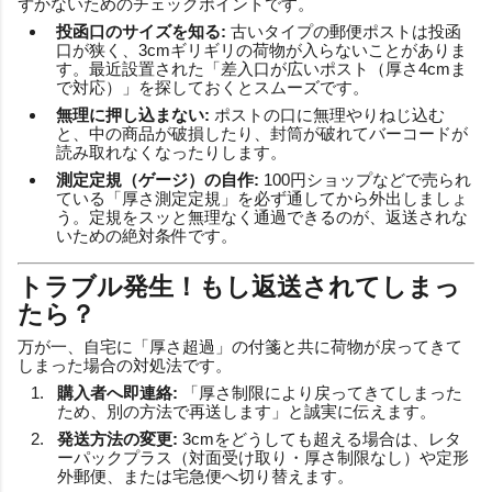
ずかないためのチェックポイントです。
投函口のサイズを知る:
古いタイプの郵便ポストは投函
口が狭く、3cmギリギリの荷物が入らないことがありま
す。最近設置された「差入口が広いポスト（厚さ4cmま
で対応）」を探しておくとスムーズです。
無理に押し込まない:
ポストの口に無理やりねじ込む
と、中の商品が破損したり、封筒が破れてバーコードが
読み取れなくなったりします。
測定定規（ゲージ）の自作:
100円ショップなどで売られ
ている「厚さ測定定規」を必ず通してから外出しましょ
う。定規をスッと無理なく通過できるのが、返送されな
いための絶対条件です。
トラブル発生！もし返送されてしまっ
たら？
万が一、自宅に「厚さ超過」の付箋と共に荷物が戻ってきて
しまった場合の対処法です。
購入者へ即連絡:
「厚さ制限により戻ってきてしまった
ため、別の方法で再送します」と誠実に伝えます。
発送方法の変更:
3cmをどうしても超える場合は、レタ
ーパックプラス（対面受け取り・厚さ制限なし）や定形
外郵便、または宅急便へ切り替えます。