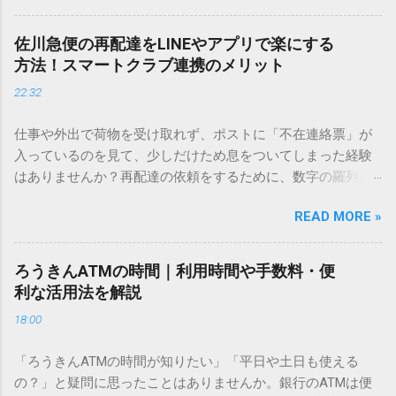
を使いますが、実はマウスで一画ずつ書くのは非効率です
し、似た漢字が多すぎて結局見つからないことも少なくあり
佐川急便の再配達をLINEやアプリで楽にする
ません。 そこで今回は、IMEパッドを使わずに、特定のコー
方法！スマートクラブ連携のメリット
ドを打ち込むだけで一瞬で旧字や外字、特殊記号を呼び出す
22:32
「文字コード入力」のテクニックを詳しく解説します。 この
方法をマスターすれば、もう難しい漢字の入力で手を止める
仕事や外出で荷物を受け取れず、ポストに「不在連絡票」が
必要はありません。 1. なぜ「変換」しても旧字・外字が出て
入っているのを見て、少しだけため息をついてしまった経験
こないのか？ そもそも、なぜ普通の変換で出てこない漢字が
はありませんか？再配達の依頼をするために、数字の羅列を
あるのでしょうか。その理由は、パソコンが文字を認識する
電話で打ち込んだり、ドライバーさんの手を煩わせてしまう
仕組みにあります。 日本のパソコンで一般的に使われる漢字
READ MORE »
ことに申し訳なさを感じたりすることもあるかもしれませ
は、JIS規格（日本産業規格）によって「第1水準」「第2水
ん。 「もっとスムーズに、自分のタイミングで受け取りた
準」といった形で整理されています。しかし、人名や地名に
い」 「わざわざ電話をかけずに、スマホ一つで完結させた
使われる非常に古い漢字（旧字）や、特定の組織だけで作ら
ろうきんATMの時間｜利用時間や手数料・便
い」 そんな願いを叶えてくれるのが、佐川急便の会員制サー
れた「外字」は、この一般的な変換リストに含まれていない
利な活用法を解説
ビス「スマートクラブ」と、LINEや公式アプリの連携です。
ことが多いのです。 そこで登場するのが「Unicode（ユニコ
18:00
これらを活用するだけで、再配達のストレスは驚くほど軽く
ード）」や「JISコード」といった 文字コード です。パソコ
なります。この記事では、忙しい毎日をサポートする便利な
ン上のすべての文字には、いわば「住所」のような番号が割
「ろうきんATMの時間が知りたい」「平日や土日も使える
受け取り術と、連携による具体的なメリットを徹底解説しま
り振られています。変換候補に出ない文字でも、この住所
の？」と疑問に思ったことはありませんか。銀行のATMは便
す。 佐川急便の再配達が劇的に変わる「スマートクラブ」と
（コード）を直接指定すれば、確実に呼び出すことができる