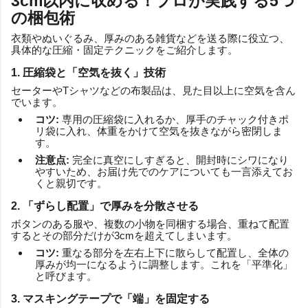
3cm以内に収める！プロが実践する5つ
の梱包術
衣類やぬいぐるみ、厚みのある雑貨などを送る際に役立つ、
具体的な圧縮・固定テクニックをご紹介します。
1. 圧縮袋と「空気を抜く」技術
セーターやTシャツなどの布製品は、見た目以上に空気を含ん
でいます。
コツ:
専用の圧縮袋に入れるか、厚手のチャック付きポ
リ袋に入れ、体重をかけて空気を抜きながら密閉しま
す。
注意点:
完全に真空にしすぎると、開封時にシワになり
やすいため、お届け先でのケアについても一言添えてお
くと親切です。
2. 「ずらし配置」で厚みを分散させる
ボタンのある服や、複数の小物を同梱する場合、重ねて配置
するとその部分だけが3cmを超えてしまいます。
コツ:
重なる部分を左右上下に散らして配置し、全体の
厚みが均一になるように調整します。これを「平準化」
と呼びます。
3. マスキングテープで「端」を固定する