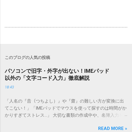
このブログの人気の投稿
パソコンで旧字・外字が出ない！IMEパッド
以外の「文字コード入力」徹底解説
18:43
「人名の『𠮷（つちよし）』や『齋』の難しい方が変換に出
てこない！」「IMEパッドでマウスを使って探すのは時間がか
かりすぎてストレス…」 大切な書類の作成中や、名簿入力を
しているときに、お目当ての漢字がサッと出てこないと焦っ
READ MORE »
てしまいますよね。多くの人が「IMEパッド（手書き入力）」