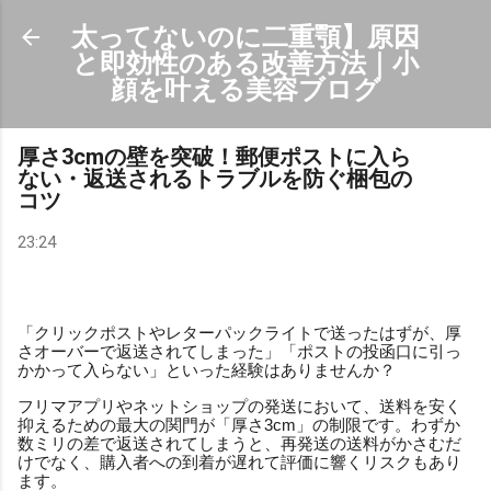
スキップしてメイン コンテンツに移動
太ってないのに二重顎】原因
と即効性のある改善方法｜小
顔を叶える美容ブログ
厚さ3cmの壁を突破！郵便ポストに入ら
ない・返送されるトラブルを防ぐ梱包の
コツ
23:24
「クリックポストやレターパックライトで送ったはずが、厚
さオーバーで返送されてしまった」「ポストの投函口に引っ
かかって入らない」といった経験はありませんか？
フリマアプリやネットショップの発送において、送料を安く
抑えるための最大の関門が「厚さ3cm」の制限です。わずか
数ミリの差で返送されてしまうと、再発送の送料がかさむだ
けでなく、購入者への到着が遅れて評価に響くリスクもあり
ます。