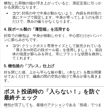
梱包した荷物の端が浮き上がっていると、測定定規に引っか
かる原因になります。
コツ:
封筒の中で中身が動かないよう、内袋を外封筒の
底にテープで固定します。中身が寄ってしまうのを防ぐ
だけで、厚みの偏りがなくなります。
4. 段ボール製の「薄型箱」を活用する
封筒での梱包は、中身が移動しやすく、中心部だけがパンパ
ンに膨らみがちです。
コツ:
クリックポスト専用サイズとして販売されている
「厚さ3cm対応の段ボール箱」を使用しましょう。箱自
体の強度が膨らみを抑え、常にフラットな状態を維持し
てくれます。
5. 梱包後の「プレス」仕上げ
封を閉じた後、上から平らな板や重し（本など）を数分間乗
せておくだけで、繊維の間の空気が抜けて厚みが落ち着きま
す。
ポスト投函時の「入らない！」を防ぐ
最終チェック
梱包が完了しても、最後のアクションである「投函」でつま