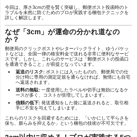
今回は、厚さ3cmの壁を賢く突破し、郵便ポスト投函時のト
ラブルを未然に防ぐためのプロが実践する梱包テクニックを
詳しく解説します。
なぜ「3cm」が運命の分かれ道なの
か？
郵便局のクリックポストやレターパックライト、ゆうパケッ
トなどは、全国一律の格安料金で送れる非常に便利なサービ
スです。しかし、これらのサービスは「郵便ポストの投函口
を通過できること」が前提となっています。
返送のリスク:
ポストには入ったものの、郵便局での仕
分け時に専用の測定定規を通らなければ、無情にも自宅
へ返送されます。
送料の無駄:
一度使用したラベルや切手は無効になるケ
ースが多く、コストが倍増してしまいます。
信頼の低下:
発送通知をした後に返送されると、取引相
手に不安を与えてしまいます。
これらのリスクを回避するためには、「いかにして平らさを
保ち、膨らみを抑えるか」という梱包の技術が不可欠です。