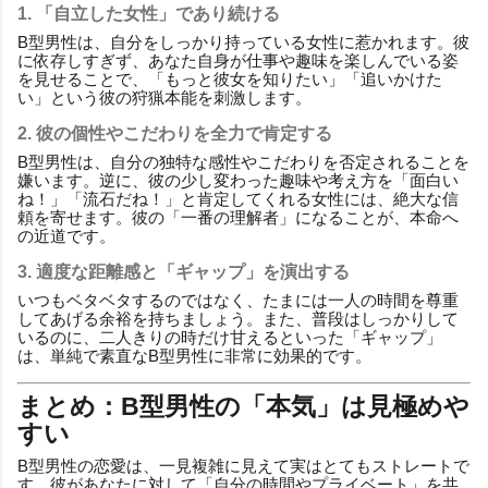
1. 「自立した女性」であり続ける
B型男性は、自分をしっかり持っている女性に惹かれます。彼
に依存しすぎず、あなた自身が仕事や趣味を楽しんでいる姿
を見せることで、「もっと彼女を知りたい」「追いかけた
い」という彼の狩猟本能を刺激します。
2. 彼の個性やこだわりを全力で肯定する
B型男性は、自分の独特な感性やこだわりを否定されることを
嫌います。逆に、彼の少し変わった趣味や考え方を「面白い
ね！」「流石だね！」と肯定してくれる女性には、絶大な信
頼を寄せます。彼の「一番の理解者」になることが、本命へ
の近道です。
3. 適度な距離感と「ギャップ」を演出する
いつもベタベタするのではなく、たまには一人の時間を尊重
してあげる余裕を持ちましょう。また、普段はしっかりして
いるのに、二人きりの時だけ甘えるといった「ギャップ」
は、単純で素直なB型男性に非常に効果的です。
まとめ：B型男性の「本気」は見極めや
すい
B型男性の恋愛は、一見複雑に見えて実はとてもストレートで
す。彼があなたに対して「自分の時間やプライベート」を共