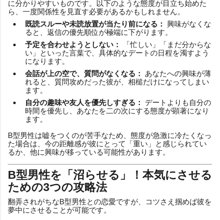
に分かりやすいものです。以下のような態度が目立ち始めた
ら、一度関係性を見直す必要があるかもしれません。
既読スルーや未読放置が当たり前になる：
興味がなくな
ると、返信の優先順位が極端に下がります。
予定を合わせようとしない：
「忙しい」「まだ分からな
い」といった言葉で、具体的なデートの日程を濁すよう
になります。
会話が上の空で、質問がなくなる：
あなたへの興味が薄
れると、質問攻めだった彼が、相槌だけになってしまい
ます。
自分の趣味や友人を優先しすぎる：
デートよりも自分の
時間を優先し、あなたを二の次にする態度が顕著になり
ます。
B型男性は嘘をつくのが苦手なため、態度が急激に冷たくなっ
た場合は、今の距離感が彼にとって「重い」と感じられてい
るか、他に興味が移っている可能性があります。
B型男性を「沼らせる」！本気にさせる
ための3つの攻略法
翻弄されがちなB型男性との恋愛ですが、コツさえ掴めば彼を
夢中にさせることが可能です。