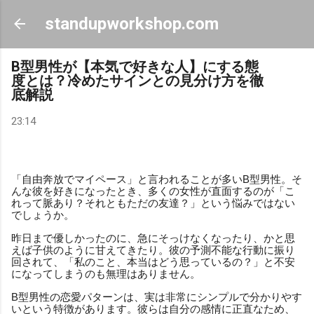
スキップしてメイン コンテンツに移動
standupworkshop.com
B型男性が【本気で好きな人】にする態
度とは？冷めたサインとの見分け方を徹
底解説
23:14
「自由奔放でマイペース」と言われることが多いB型男性。そ
んな彼を好きになったとき、多くの女性が直面するのが「こ
れって脈あり？それともただの友達？」という悩みではない
でしょうか。
昨日まで優しかったのに、急にそっけなくなったり、かと思
えば子供のように甘えてきたり。彼の予測不能な行動に振り
回されて、「私のこと、本当はどう思っているの？」と不安
になってしまうのも無理はありません。
B型男性の恋愛パターンは、実は非常にシンプルで分かりやす
いという特徴があります。彼らは自分の感情に正直なため、