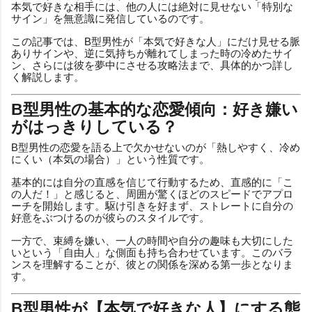
本気で好きな相手には、他の人には絶対に見せない「特別な
サイン」を無意識に発信しているのです。
この記事では、B型男性が「本気で好きな人」にだけ見せる脈
ありサインや、逆に気持ちが離れてしまった時の冷めたサイ
ン、さらには彼を夢中にさせる攻略法まで、具体的かつ詳し
く解説します。
B型男性の基本的な恋愛傾向：好き嫌い
がはっきりしている？
B型男性の恋愛を語る上で欠かせないのが「熱しやすく、冷め
にくい（本気の場合）」という性質です。
基本的には自分の直感を信じて行動するため、直感的に「こ
の人だ！」と感じると、周囲が驚くほどのスピードでアプロ
ーチを開始します。駆け引きを好まず、ストレートに自分の
好意をぶつけるのが彼らのスタイルです。
一方で、束縛を嫌い、一人の時間や自分の趣味も大切にした
いという「自由人」な側面も持ち合わせています。このバラ
ンスを理解することが、彼との関係を深める第一歩となりま
す。
B型男性が【本気で好きな人】にする態