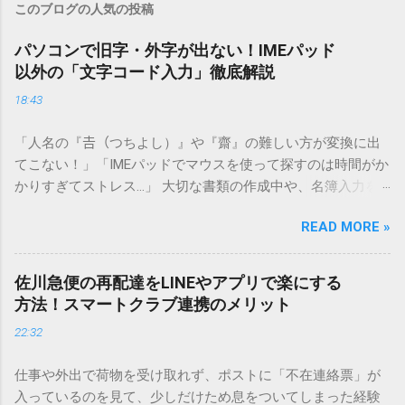
このブログの人気の投稿
パソコンで旧字・外字が出ない！IMEパッド
以外の「文字コード入力」徹底解説
18:43
「人名の『𠮷（つちよし）』や『齋』の難しい方が変換に出
てこない！」「IMEパッドでマウスを使って探すのは時間がか
かりすぎてストレス…」 大切な書類の作成中や、名簿入力を
しているときに、お目当ての漢字がサッと出てこないと焦っ
READ MORE »
てしまいますよね。多くの人が「IMEパッド（手書き入力）」
を使いますが、実はマウスで一画ずつ書くのは非効率です
し、似た漢字が多すぎて結局見つからないことも少なくあり
佐川急便の再配達をLINEやアプリで楽にする
ません。 そこで今回は、IMEパッドを使わずに、特定のコー
方法！スマートクラブ連携のメリット
ドを打ち込むだけで一瞬で旧字や外字、特殊記号を呼び出す
22:32
「文字コード入力」のテクニックを詳しく解説します。 この
方法をマスターすれば、もう難しい漢字の入力で手を止める
仕事や外出で荷物を受け取れず、ポストに「不在連絡票」が
必要はありません。 1. なぜ「変換」しても旧字・外字が出て
入っているのを見て、少しだけため息をついてしまった経験
こないのか？ そもそも、なぜ普通の変換で出てこない漢字が