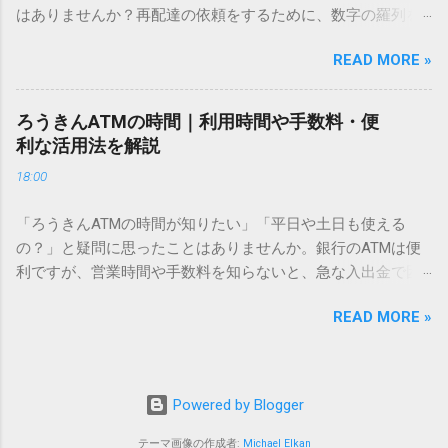
はありませんか？再配達の依頼をするために、数字の羅列を
あるのでしょうか。その理由は、パソコンが文字を認識する
電話で打ち込んだり、ドライバーさんの手を煩わせてしまう
仕組みにあります。 日本のパソコンで一般的に使われる漢字
READ MORE »
ことに申し訳なさを感じたりすることもあるかもしれませ
は、JIS規格（日本産業規格）によって「第1水準」「第2水
ん。 「もっとスムーズに、自分のタイミングで受け取りた
準」といった形で整理されています。しかし、人名や地名に
い」 「わざわざ電話をかけずに、スマホ一つで完結させた
使われる非常に古い漢字（旧字）や、特定の組織だけで作ら
ろうきんATMの時間｜利用時間や手数料・便
い」 そんな願いを叶えてくれるのが、佐川急便の会員制サー
れた「外字」は、この一般的な変換リストに含まれていない
利な活用法を解説
ビス「スマートクラブ」と、LINEや公式アプリの連携です。
ことが多いのです。 そこで登場するのが「Unicode（ユニコ
18:00
これらを活用するだけで、再配達のストレスは驚くほど軽く
ード）」や「JISコード」といった 文字コード です。パソコ
なります。この記事では、忙しい毎日をサポートする便利な
ン上のすべての文字には、いわば「住所」のような番号が割
「ろうきんATMの時間が知りたい」「平日や土日も使える
受け取り術と、連携による具体的なメリットを徹底解説しま
り振られています。変換候補に出ない文字でも、この住所
の？」と疑問に思ったことはありませんか。銀行のATMは便
す。 佐川急便の再配達が劇的に変わる「スマートクラブ」と
（コード）を直接指定すれば、確実に呼び出すことができる
利ですが、営業時間や手数料を知らないと、急な入出金で困
は？ まず押さえておきたいのが、佐川急便の個人向け無料会
のです。 2. Windows標準機能！文字コードで漢字を出す「16
ることもあります。この記事では、 ろうきん（労働金庫）の
員サービス「スマートクラブ」です。これは、荷物の配送状
進数入力」 最も汎用性が高く、特別なソフトも不要なのが
READ MORE »
ATM営業時間や利用の注意点、便利な活用法 を詳しく解説し
況をリアルタイムで管理するための基盤となるサービスで
「Unicode」を直接入力する方法です。Wordやメモ帳など、
ます。 1. ろうきんATMの基本営業時間 ろうきんATMは、利用
す。 以前はウェブサイトを開いてログインする手間がありま
多くのWindowsアプリケーションで使用できます。 具体的な
する場所によって時間が異なりますが、一般的には次の通り
したが、現在はLINEやアプリと紐付けることで、その利便性
手順（Unicode入力） 入力したい文字の「Unicode（例：
です。 1-1. 店舗内ATM 平日：9:00〜17:00 土曜・日曜・祝
が飛躍的に向上しています。登録を済ませておくだけで、荷
Powered by Blogger
20BB7）」を把握する。 入力モードを「半角」にする（※重
日：休止（※一部店舗では土曜日のみ利用可能） 店舗内ATM
物が発送された瞬間に通知が届き、不在になる前にあらかじ
要）。 **「20BB7」**と入力する。 直後にキーボードの**
は、銀行窓口と同じ営業時間で利用でき、 窓口での対応も可
テーマ画像の作成者:
Michael Elkan
め配達時間を変更するといった先回りの対応が可能になりま