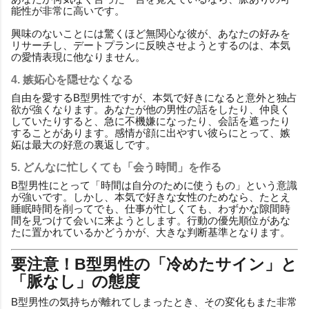
能性が非常に高いです。
興味のないことには驚くほど無関心な彼が、あなたの好みを
リサーチし、デートプランに反映させようとするのは、本気
の愛情表現に他なりません。
4. 嫉妬心を隠せなくなる
自由を愛するB型男性ですが、本気で好きになると意外と独占
欲が強くなります。あなたが他の男性の話をしたり、仲良く
していたりすると、急に不機嫌になったり、会話を遮ったり
することがあります。感情が顔に出やすい彼らにとって、嫉
妬は最大の好意の裏返しです。
5. どんなに忙しくても「会う時間」を作る
B型男性にとって「時間は自分のために使うもの」という意識
が強いです。しかし、本気で好きな女性のためなら、たとえ
睡眠時間を削ってでも、仕事が忙しくても、わずかな隙間時
間を見つけて会いに来ようとします。行動の優先順位があな
たに置かれているかどうかが、大きな判断基準となります。
要注意！B型男性の「冷めたサイン」と
「脈なし」の態度
B型男性の気持ちが離れてしまったとき、その変化もまた非常