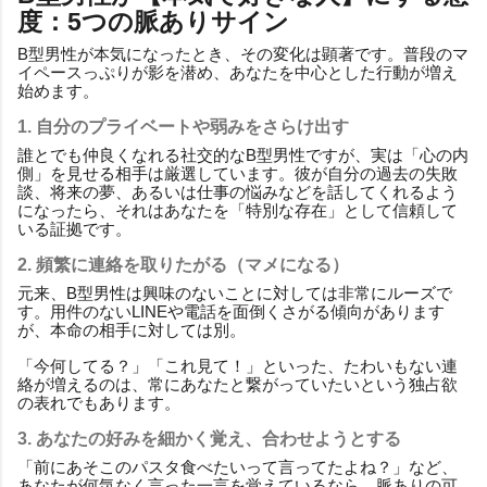
度：5つの脈ありサイン
B型男性が本気になったとき、その変化は顕著です。普段のマ
イペースっぷりが影を潜め、あなたを中心とした行動が増え
始めます。
1. 自分のプライベートや弱みをさらけ出す
誰とでも仲良くなれる社交的なB型男性ですが、実は「心の内
側」を見せる相手は厳選しています。彼が自分の過去の失敗
談、将来の夢、あるいは仕事の悩みなどを話してくれるよう
になったら、それはあなたを「特別な存在」として信頼して
いる証拠です。
2. 頻繁に連絡を取りたがる（マメになる）
元来、B型男性は興味のないことに対しては非常にルーズで
す。用件のないLINEや電話を面倒くさがる傾向があります
が、本命の相手に対しては別。
「今何してる？」「これ見て！」といった、たわいもない連
絡が増えるのは、常にあなたと繋がっていたいという独占欲
の表れでもあります。
3. あなたの好みを細かく覚え、合わせようとする
「前にあそこのパスタ食べたいって言ってたよね？」など、
あなたが何気なく言った一言を覚えているなら、脈ありの可