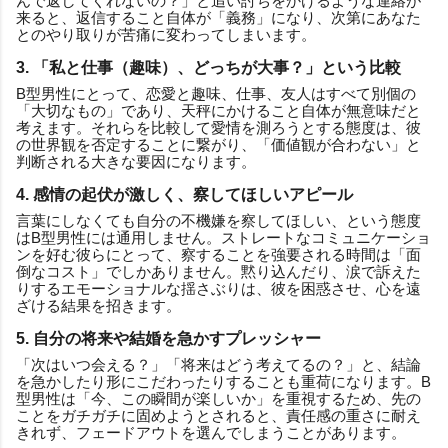
んで返してくれないの？」と追い討ちをかけるような連絡が
来ると、返信すること自体が「義務」になり、次第にあなた
とのやり取りが苦痛に変わってしまいます。
3. 「私と仕事（趣味）、どっちが大事？」という比較
B型男性にとって、恋愛と趣味、仕事、友人はすべて別個の
「大切なもの」であり、天秤にかけること自体が無意味だと
考えます。それらを比較して愛情を測ろうとする態度は、彼
の世界観を否定することに繋がり、「価値観が合わない」と
判断される大きな要因になります。
4. 感情の起伏が激しく、察してほしいアピール
言葉にしなくても自分の不機嫌を察してほしい、という態度
はB型男性には通用しません。ストレートなコミュニケーショ
ンを好む彼らにとって、察することを強要される時間は「面
倒なコスト」でしかありません。黙り込んだり、涙で訴えた
りするエモーショナルな揺さぶりは、彼を困惑させ、心を遠
ざける結果を招きます。
5. 自分の将来や結婚を急かすプレッシャー
「次はいつ会える？」「将来はどう考えてるの？」と、結論
を急かしたり形にこだわったりすることも重荷になります。B
型男性は「今、この瞬間が楽しいか」を重視するため、先の
ことをガチガチに固めようとされると、責任感の重さに耐え
きれず、フェードアウトを選んでしまうことがあります。