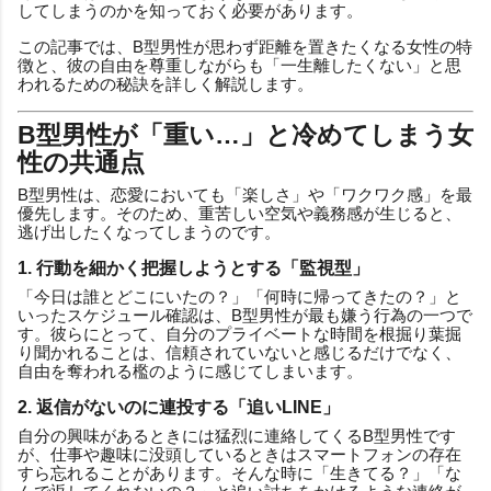
してしまうのかを知っておく必要があります。
この記事では、B型男性が思わず距離を置きたくなる女性の特
徴と、彼の自由を尊重しながらも「一生離したくない」と思
われるための秘訣を詳しく解説します。
B型男性が「重い…」と冷めてしまう女
性の共通点
B型男性は、恋愛においても「楽しさ」や「ワクワク感」を最
優先します。そのため、重苦しい空気や義務感が生じると、
逃げ出したくなってしまうのです。
1. 行動を細かく把握しようとする「監視型」
「今日は誰とどこにいたの？」「何時に帰ってきたの？」と
いったスケジュール確認は、B型男性が最も嫌う行為の一つで
す。彼らにとって、自分のプライベートな時間を根掘り葉掘
り聞かれることは、信頼されていないと感じるだけでなく、
自由を奪われる檻のように感じてしまいます。
2. 返信がないのに連投する「追いLINE」
自分の興味があるときには猛烈に連絡してくるB型男性です
が、仕事や趣味に没頭しているときはスマートフォンの存在
すら忘れることがあります。そんな時に「生きてる？」「な