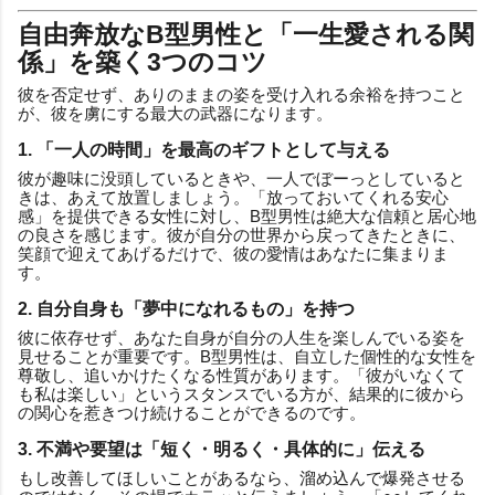
自由奔放なB型男性と「一生愛される関
係」を築く3つのコツ
彼を否定せず、ありのままの姿を受け入れる余裕を持つこと
が、彼を虜にする最大の武器になります。
1. 「一人の時間」を最高のギフトとして与える
彼が趣味に没頭しているときや、一人でぼーっとしていると
きは、あえて放置しましょう。「放っておいてくれる安心
感」を提供できる女性に対し、B型男性は絶大な信頼と居心地
の良さを感じます。彼が自分の世界から戻ってきたときに、
笑顔で迎えてあげるだけで、彼の愛情はあなたに集まりま
す。
2. 自分自身も「夢中になれるもの」を持つ
彼に依存せず、あなた自身が自分の人生を楽しんでいる姿を
見せることが重要です。B型男性は、自立した個性的な女性を
尊敬し、追いかけたくなる性質があります。「彼がいなくて
も私は楽しい」というスタンスでいる方が、結果的に彼から
の関心を惹きつけ続けることができるのです。
3. 不満や要望は「短く・明るく・具体的に」伝える
もし改善してほしいことがあるなら、溜め込んで爆発させる