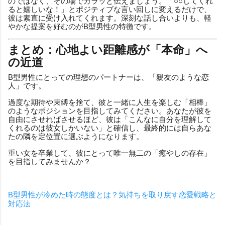
のではなく、その場でカラッと伝えましょう。「○○してくれ
ると嬉しいな！」とポジティブな言い回しに変えるだけで、
彼は素直に受け入れてくれます。深刻な話し合いよりも、軽
やかな提案を好むのがB型男性の特徴です。
まとめ：心地よい距離感が「本命」へ
の近道
B型男性にとっての理想のパートナーは、「親友のような恋
人」です。
過度な期待や束縛を捨て、彼と一緒に人生を楽しむ「相棒」
のようなポジションを目指してみてください。あなたが彼を
自由にさせればさせるほど、彼は「こんなに自分を理解して
くれるのは彼女しかいない」と確信し、最終的には自らあな
たの隣を定位置に選ぶようになります。
重い女を卒業して、彼にとって唯一無二の「癒やしの存在」
を目指してみませんか？
B型男性が冷めた時の態度とは？気持ちを取り戻す恋愛戦略と
対応法