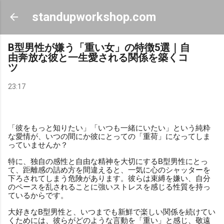
スキップしてメイン コンテンツに移動
standupworkshop.com
B型男性が嫌う「重い女」の特徴5選｜自
由奔放な彼と一生愛される関係を築くコ
ツ
23:17
「彼をもっと知りたい」「いつも一緒にいたい」という純粋
な愛情が、いつの間にか彼にとっての「重荷」になってしま
っていませんか？
特に、独自の感性と自由な精神を大切にするB型男性にとっ
て、距離感の詰め方を間違えると、一気に心のシャッターを
下ろされてしまう危険があります。彼らは束縛を嫌い、自分
のペースを乱されることに強いストレスを感じる性質を持っ
ているからです。
大好きなB型男性と、いつまでも新鮮で楽しい関係を続けてい
くためには、彼らがどのような言動を「重い」と感じ、敬遠