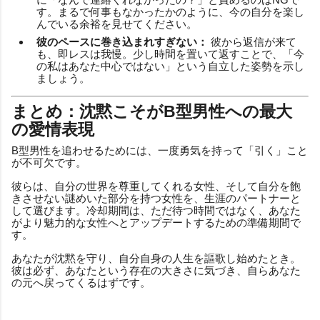
す。まるで何事もなかったかのように、今の自分を楽し
んでいる余裕を見せてください。
彼のペースに巻き込まれすぎない：
彼から返信が来て
も、即レスは我慢。少し時間を置いて返すことで、「今
の私はあなた中心ではない」という自立した姿勢を示し
ましょう。
まとめ：沈黙こそがB型男性への最大
の愛情表現
B型男性を追わせるためには、一度勇気を持って「引く」こと
が不可欠です。
彼らは、自分の世界を尊重してくれる女性、そして自分を飽
きさせない謎めいた部分を持つ女性を、生涯のパートナーと
して選びます。冷却期間は、ただ待つ時間ではなく、あなた
がより魅力的な女性へとアップデートするための準備期間で
す。
あなたが沈黙を守り、自分自身の人生を謳歌し始めたとき。
彼は必ず、あなたという存在の大きさに気づき、自らあなた
の元へ戻ってくるはずです。