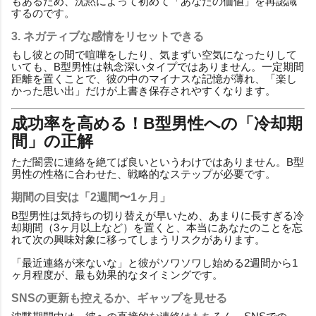
もあるため、沈黙によって初めて「あなたの価値」を再認識
するのです。
3. ネガティブな感情をリセットできる
もし彼との間で喧嘩をしたり、気まずい空気になったりして
いても、B型男性は執念深いタイプではありません。一定期間
距離を置くことで、彼の中のマイナスな記憶が薄れ、「楽し
かった思い出」だけが上書き保存されやすくなります。
成功率を高める！B型男性への「冷却期
間」の正解
ただ闇雲に連絡を絶てば良いというわけではありません。B型
男性の性格に合わせた、戦略的なステップが必要です。
期間の目安は「2週間〜1ヶ月」
B型男性は気持ちの切り替えが早いため、あまりに長すぎる冷
却期間（3ヶ月以上など）を置くと、本当にあなたのことを忘
れて次の興味対象に移ってしまうリスクがあります。
「最近連絡が来ないな」と彼がソワソワし始める2週間から1
ヶ月程度が、最も効果的なタイミングです。
SNSの更新も控えるか、ギャップを見せる