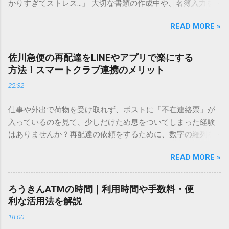
かりすぎてストレス…」 大切な書類の作成中や、名簿入力を
しているときに、お目当ての漢字がサッと出てこないと焦っ
READ MORE »
てしまいますよね。多くの人が「IMEパッド（手書き入力）」
を使いますが、実はマウスで一画ずつ書くのは非効率です
し、似た漢字が多すぎて結局見つからないことも少なくあり
佐川急便の再配達をLINEやアプリで楽にする
ません。 そこで今回は、IMEパッドを使わずに、特定のコー
方法！スマートクラブ連携のメリット
ドを打ち込むだけで一瞬で旧字や外字、特殊記号を呼び出す
22:32
「文字コード入力」のテクニックを詳しく解説します。 この
方法をマスターすれば、もう難しい漢字の入力で手を止める
仕事や外出で荷物を受け取れず、ポストに「不在連絡票」が
必要はありません。 1. なぜ「変換」しても旧字・外字が出て
入っているのを見て、少しだけため息をついてしまった経験
こないのか？ そもそも、なぜ普通の変換で出てこない漢字が
はありませんか？再配達の依頼をするために、数字の羅列を
あるのでしょうか。その理由は、パソコンが文字を認識する
電話で打ち込んだり、ドライバーさんの手を煩わせてしまう
仕組みにあります。 日本のパソコンで一般的に使われる漢字
READ MORE »
ことに申し訳なさを感じたりすることもあるかもしれませ
は、JIS規格（日本産業規格）によって「第1水準」「第2水
ん。 「もっとスムーズに、自分のタイミングで受け取りた
準」といった形で整理されています。しかし、人名や地名に
い」 「わざわざ電話をかけずに、スマホ一つで完結させた
使われる非常に古い漢字（旧字）や、特定の組織だけで作ら
ろうきんATMの時間｜利用時間や手数料・便
い」 そんな願いを叶えてくれるのが、佐川急便の会員制サー
れた「外字」は、この一般的な変換リストに含まれていない
利な活用法を解説
ビス「スマートクラブ」と、LINEや公式アプリの連携です。
ことが多いのです。 そこで登場するのが「Unicode（ユニコ
18:00
これらを活用するだけで、再配達のストレスは驚くほど軽く
ード）」や「JISコード」といった 文字コード です。パソコ