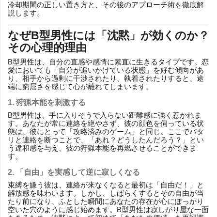
冷却期間の正しい置き方と、その後のアプローチ術を徹底解
説します。
なぜB型男性には「沈黙」が効くのか？
その心理的理由
B型男性は、自分の直感や感情に素直に生きるタイプです。恋
愛においても「自分が追いかけている状態」を好む傾向があ
り、相手から過剰に干渉されたり、執着されたりすると、途
端に窮屈さを感じて心が離れてしまいます。
1. 狩猟本能を刺激する
B型男性は、手に入りそうで入らない距離感に強く惹かれま
す。あなたが常に連絡を絶やさず、彼の顔色を伺っている状
態は、彼にとって「攻略済みのゲーム」と同じ。ここでパタ
リと連絡を断つことで、「あれ？どうしたんだろう？」とい
う違和感を与え、彼の狩猟本能を再燃させることができま
す。
2. 「自由」を実感して逆に寂しくなる
束縛を嫌う彼は、連絡が来なくなると最初は「自由だ！」と
解放感を味わいます。しかし、しばらくするとその自由が当
たり前になり、ふとした瞬間にあなたの存在が心にぽっかり
空いた穴のように感じ始めます。B型男性は寂しがり屋な一面