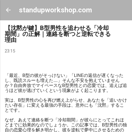
スキップしてメイン コンテンツに移動
standupworkshop.com
【沈黙が鍵】B型男性を追わせる「冷却
期間」の正解｜連絡を断つと逆転できる
理由
23:15
「最近、B型の彼がそっけない」「LINEの返信が遅くなった
し、既読スルーも増えた…」そんな不安を抱えていません
か？自由奔放でマイペースなB型男性との恋愛では、追えば追
うほど彼が逃げていくという現象がよく起こります。
実は、B型男性の心を再び燃え上がらせ、あなたを「追いかけ
たい存在」に変える最強の手段は、意外にも「沈黙」するこ
とです。
なぜ、あえて連絡を断つ「冷却期間」が彼らにとってこれほ
どまでに効果的なのでしょうか。この記事では、B型男性の独
自の恋愛心理を解き明かし、彼を逆転で夢中にさせるための