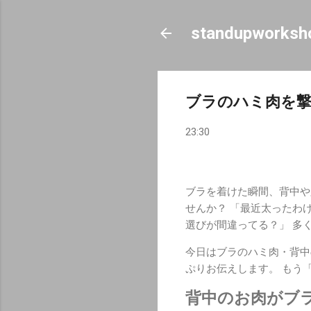
standupworksh
ブラのハミ肉を撃
23:30
ブラを着けた瞬間、背中や
せんか？ 「最近太ったわ
選びが間違ってる？」 多
今日はブラのハミ肉・背中
ぷりお伝えします。 もう
背中のお肉がブ