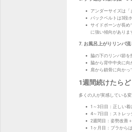
アンダーサイズは「
バックベルトは3段
サイドボーンが長め
に強い傾向がありま
7. お風呂上がりリンパ
脇の下のリンパ節を
脇から背中中央に向
肩から鎖骨に向かっ
1週間続けたら
多くの人が実感している変
1～3日目：正しい
4～7日目：ストレ
2週間目：姿勢改善
1ヶ月目：ブラから