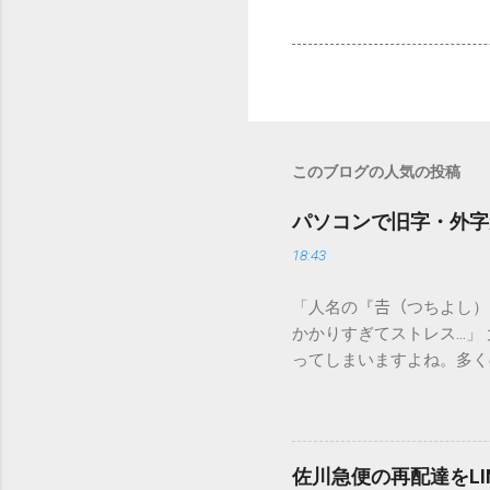
このブログの人気の投稿
パソコンで旧字・外字
18:43
「人名の『𠮷（つちよし
かかりすぎてストレス…」
ってしまいますよね。多く
すし、似た漢字が多すぎて
ードを打ち込むだけで一瞬
この方法をマスターすれば
が出てこないのか？ そも
佐川急便の再配達をL