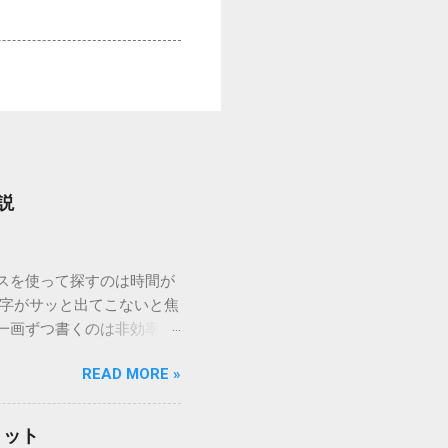
説
ウスを使って探すのは時間が
漢字がサッと出てこないと焦
一画ずつ書くのは非効率で
パッドを使わずに、特定のコ
READ MORE »
ックを詳しく解説します。
「変換」しても旧字・外字
理由は、パソコンが文字を
リット