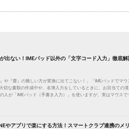
が出ない！IMEパッド以外の「文字コード入力」徹底解
）』や『齋』の難しい方が変換に出てこない！」「IMEパッドでマ
 大切な書類の作成中や、名簿入力をしているときに、お目当ての
の人が「IMEパッド（手書き入力）」を使いますが、実はマウスで
結局見つからないことも少なくありません。 そこで今回は、IME
で旧字や外字、特殊記号を呼び出す「文字コード入力」のテクニ
、もう難しい漢字の入力で手を止める必要はありません。 1. なぜ
そも、なぜ普通の変換で出てこない漢字があるのでしょうか。その
INEやアプリで楽にする方法！スマートクラブ連携のメ