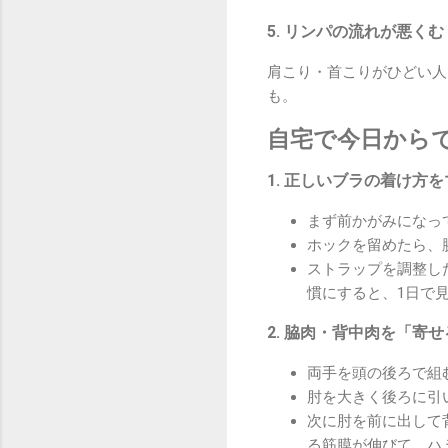
5. リンパの流れが悪く
肩こり・首こりがひどい人
も。
自宅で今日から
1. 正しいブラの着け方
まず前かがみになっ
ホックを留めたら、
ストラップを調整し
慣にすると、1日で
2. 脇肉・背中肉を「寄
両手を頭の後ろで組
肘を大きく後ろに引
次に肘を前に出して
る筋膜が伸びて、ハ