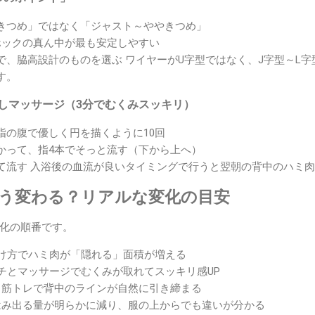
きつめ」ではなく「ジャスト～ややきつめ」
ホックの真ん中が最も安定しやすい
で、脇高設計のものを選ぶ ワイヤーがU字型ではなく、J字型～L
す。
流しマッサージ（3分でむくみスッキリ）
指の腹で優しく円を描くように10回
かって、指4本でそっと流す（下から上へ）
て流す 入浴後の血流が良いタイミングで行うと翌朝の背中のハミ
どう変わる？リアルな変化の目安
化の順番です。
着け方でハミ肉が「隠れる」面積が増える
ッチとマッサージでむくみが取れてスッキリ感UP
＋筋トレで背中のラインが自然に引き締まる
はみ出る量が明らかに減り、服の上からでも違いが分かる