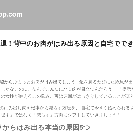
スキップしてメイン コンテンツに移動
op.com
退！背中のお肉がはみ出る原因と自宅でで
脇からぷよっとお肉がはみ出てしまう… 鏡を見るたびにため息が
けじゃないのに、なんでこんなにハミ肉が目立つんだろう」 「姿勢
くの女性が抱えるこの悩み、実は原因がはっきりしていることがほ
のはみ出し肉を根本から減らす方法を、 自宅で今すぐ始められる
「隠す」ではなく「減らす」方向にシフトしていきましょう！
ラからはみ出る本当の原因5つ