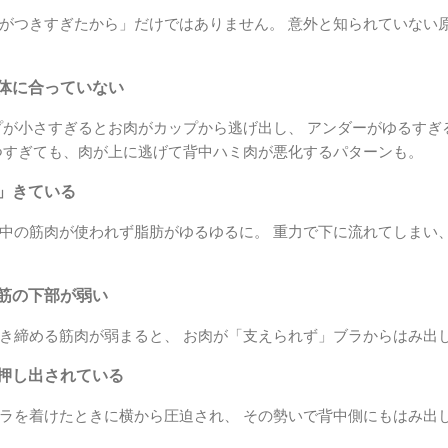
がつきすぎたから」だけではありません。 意外と知られていない
が体に合っていない
プが小さすぎるとお肉がカップから逃げ出し、 アンダーがゆるすぎ
つすぎても、肉が上に逃げて背中ハミ肉が悪化するパターンも。
て」きている
中の筋肉が使われず脂肪がゆるゆるに。 重力で下に流れてしまい
帽筋の下部が弱い
き締める筋肉が弱まると、 お肉が「支えられず」ブラからはみ出
に押し出されている
ラを着けたときに横から圧迫され、 その勢いで背中側にもはみ出