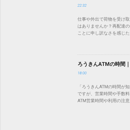
認識する仕組みにあります
22:32
準」「第2水準」といった
織だけで作られた「外字」
仕事や外出で荷物を受け取
「Unicode（ユニコー
はありませんか？再配達の
所」のような番号が割り振
ことに申し訳なさを感じた
び出すことができるのです。
い」 「わざわざ電話をか
ソフトも不要なのが「Uni
ビス「スマートクラブ」と
できます。 具体的な手順（U
なります。この記事では、
角」にする（※重要）。 **「
す。 佐川急便の再配達が
力した数字が、一瞬で対応する
ろうきんATMの時間
会員サービス「スマートク
です。Word上で「20BB7」
18:00
す。 以前はウェブサイト
性が飛躍的に向上していま
「ろうきんATMの時間が
じめ配達時間を変更すると
ですが、営業時間や手数料
本国内で最も利用されてい
ATM営業時間や利用の注意
します。 1. トーク画面
用する場所によって時間が異な
ます。LINE公式アカウ
日：休止（※一部店舗では
接届きます。そのまま画面
可能 です。 1-2. ローソン
時間いつでも、どこでも 
早朝や深夜、休日でも入出金