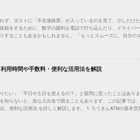
。 日本のパソコンで一般的に使われる漢字は、JIS規格（日本産業
形で整理されています。しかし、人名や地名に使われる非常に古い
は、この一般的な変換リストに含まれていないことが多いのです。
れず、ポストに「不在連絡票」が入っているのを見て、少しだけ
ド）」や「JISコード」といった 文字コード です。パソコン上のすべ
依頼をするために、数字の羅列を電話で打ち込んだり、ドライバ
られています。変換候補に出ない文字でも、この住所（コード）
りすることもあるかもしれません。 「もっとスムーズに、自分の
 2. Windows標準機能！文字コードで漢字を出す「16進数入力
けずに、スマホ一つで完結させたい」 そんな願いを叶えてくれるの
code」を直接入力する方法です。Wordやメモ帳など、多くのWind
、LINEや公式アプリの連携です。これらを活用するだけで、再配
nicode入力） 入力したい文字の「Unicode（例：20BB7）」
忙しい毎日をサポートする便利な受け取り術と、連携による具体
20BB7」**と入力する。 直後にキーボードの**[Alt]キーを押しな
劇的に変わる「スマートクラブ」とは？ まず押さえておきたいのが
漢字（例：𠮷）に変換されます。 注記： この方法は、特にMicros
｜利用時間や手数料・便利な活用法を解説
ラブ」です。これは、荷物の配送状況をリアルタイムで管理する
と打ってA...
を開いてログインする手間がありましたが、現在はLINEやアプリと
す。登録を済ませておくだけで、荷物が発送された瞬間に通知が
知りたい」「平日や土日も使えるの？」と疑問に思ったことはありま
いった先回りの対応が可能になります。 LINE連携で「不在連絡票
を知らないと、急な入出金で困ることもあります。この記事では、
るコミュニケーションアプリ「LINE」を佐川急便と連携させると
点、便利な活用法 を詳しく解説します。 1. ろうきんATMの基本営
からワンタップで依頼 不在連絡票に記載されたQRコードを読み取る
りますが、一般的には次の通りです。 1-1. 店舗内ATM 平日：9:0
ントを友だち追加し、スマートクラブのIDを連携させると、配送予定
土曜日のみ利用可能） 店舗内ATMは、銀行窓口と同じ営業時間で
上のボタンをタップするだけで、希望の日時や場所を指定して再配達を
・セブン銀行など提携ATM 平日：7:00〜23:00 土曜・日曜・祝日：7:0
電話受付の時間制限を気にする必要はありません。深夜でも早朝で
が可能 です。ただし、手数料が別途かかる場合があります。 2. 