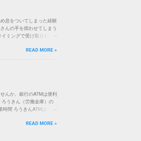
規格）によって「第1水
漢字（旧字）や、特定の組
 そこで登場するのが
ため息をついてしまった経験
ての文字には、いわば「住
ーさんの手を煩わせてしまう
を直接指定すれば、確実に呼
タイミングで受け取りた
」 最も汎用性が高く、特別な
が、佐川急便の会員制サー
owsアプリケーションで使用
READ MORE »
達のストレスは驚くほど軽く
を把握する。 入力モードを「半
的なメリットを徹底解説しま
がら[X]キー**を押す。 入
、佐川急便の個人向け無料
oft Wordで非常に強力
ための基盤となるサービスで
紐付けることで、その利便
届き、不在になる前にあらか
せんか。銀行のATMは便利
」とおさらばできる理由 日
 ろうきん（労働金庫）の
、荷物の受け取り体験が一変
業時間 ろうきんATMは、利
手間すら、過去のものになり
0〜17:00 土曜・日曜・祝
や不在通知がトーク画面に直
READ MORE »
利用でき、 窓口での対応も
依頼できます。 2. 24
0〜23:00 提携ATMでは、
も、通勤電車の中でも、思
手数料と注意点 ろうきん