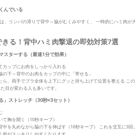
むくんでいる
は、リンパの滞りで背中～脇がむくみやすく、 一時的にハミ肉が
できる！背中ハミ肉撃退の即効対策7選
をマスターする（最速1分で効果）
てカップにお肉をしっかり入れる
脇の下～背中のお肉をカップの中に「寄せる」
たら、両手でブラ全体を上下にグッと持ち上げて位置を整える こ
見た目が変わる人も多いです。
せる」ストレッチ（30秒×3セット）
む
いて胸を開く（10秒キープ）
背中を丸めながら脇の下を伸ばす（10秒キープ） これを交互に3
ミ肉がスッキリしやすくなります。