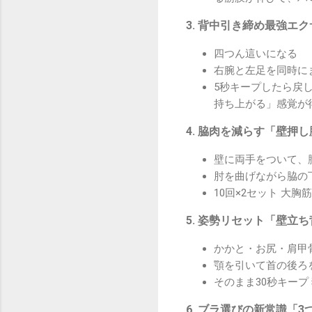
3. 背中引き締め最強エ
四つん這いになる
右腕と左足を同時に
5秒キープしたら戻
持ち上がる」感覚が
4. 脇肉を減らす「壁押
壁に両手をついて、
肘を曲げながら脇の
10回×2セット 大
5. 姿勢リセット「壁立
かかと・お尻・肩甲
顎を引いて首の後ろ
そのまま30秒キー
6. ブラ選びの新常識「