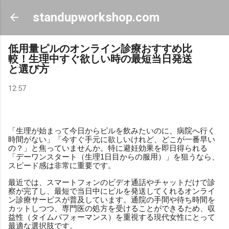
スキップしてメイン コンテンツに移動
standupworkshop.com
低用量ピルのオンライン診療おすすめ比
較！生理中すぐ欲しい時の最短当日発送
と選び方
12:57
「生理が始まって今日からピルを飲みたいのに、病院へ行く
時間がない」「今すぐ手元に欲しいけれど、どこが一番早い
の？」と焦っていませんか。特に避妊効果を即日得られる
「デーワンスタート（生理1日目からの服用）」を狙うなら、
スピード感は非常に重要です。
最近では、スマートフォンのビデオ通話やチャットだけで診
察が完了し、最短で当日中にピルを発送してくれるオンライ
ン診療サービスが普及しています。通院の手間や待ち時間を
カットしつつ、専門医の処方を受けることができるため、収
益性（タイムパフォーマンス）を重視する現代女性にとって
最適な選択肢です。