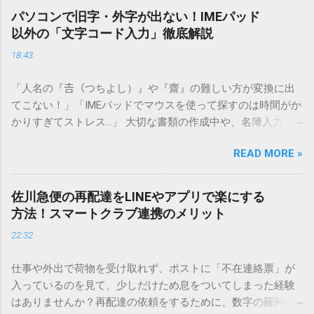
パソコンで旧字・外字が出ない！IMEパッド
以外の「文字コード入力」徹底解説
18:43
「人名の『𠮷（つちよし）』や『齋』の難しい方が変換に出
てこない！」「IMEパッドでマウスを使って探すのは時間がか
かりすぎてストレス…」 大切な書類の作成中や、名簿入力を
しているときに、お目当ての漢字がサッと出てこないと焦っ
READ MORE »
てしまいますよね。多くの人が「IMEパッド（手書き入力）」
を使いますが、実はマウスで一画ずつ書くのは非効率です
し、似た漢字が多すぎて結局見つからないことも少なくあり
佐川急便の再配達をLINEやアプリで楽にする
ません。 そこで今回は、IMEパッドを使わずに、特定のコー
方法！スマートクラブ連携のメリット
ドを打ち込むだけで一瞬で旧字や外字、特殊記号を呼び出す
22:32
「文字コード入力」のテクニックを詳しく解説します。 この
方法をマスターすれば、もう難しい漢字の入力で手を止める
仕事や外出で荷物を受け取れず、ポストに「不在連絡票」が
必要はありません。 1. なぜ「変換」しても旧字・外字が出て
入っているのを見て、少しだけため息をついてしまった経験
こないのか？ そもそも、なぜ普通の変換で出てこない漢字が
はありませんか？再配達の依頼をするために、数字の羅列を
あるのでしょうか。その理由は、パソコンが文字を認識する