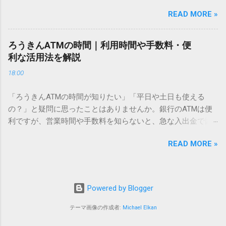
電話で打ち込んだり、ドライバーさんの手を煩わせてしまう
仕組みにあります。 日本のパソコンで一般的に使われる漢字
READ MORE »
ことに申し訳なさを感じたりすることもあるかもしれませ
は、JIS規格（日本産業規格）によって「第1水準」「第2水
ん。 「もっとスムーズに、自分のタイミングで受け取りた
準」といった形で整理されています。しかし、人名や地名に
い」 「わざわざ電話をかけずに、スマホ一つで完結させた
使われる非常に古い漢字（旧字）や、特定の組織だけで作ら
ろうきんATMの時間｜利用時間や手数料・便
い」 そんな願いを叶えてくれるのが、佐川急便の会員制サー
れた「外字」は、この一般的な変換リストに含まれていない
利な活用法を解説
ビス「スマートクラブ」と、LINEや公式アプリの連携です。
ことが多いのです。 そこで登場するのが「Unicode（ユニコ
18:00
これらを活用するだけで、再配達のストレスは驚くほど軽く
ード）」や「JISコード」といった 文字コード です。パソコ
なります。この記事では、忙しい毎日をサポートする便利な
ン上のすべての文字には、いわば「住所」のような番号が割
「ろうきんATMの時間が知りたい」「平日や土日も使える
受け取り術と、連携による具体的なメリットを徹底解説しま
り振られています。変換候補に出ない文字でも、この住所
の？」と疑問に思ったことはありませんか。銀行のATMは便
す。 佐川急便の再配達が劇的に変わる「スマートクラブ」と
（コード）を直接指定すれば、確実に呼び出すことができる
利ですが、営業時間や手数料を知らないと、急な入出金で困
は？ まず押さえておきたいのが、佐川急便の個人向け無料会
のです。 2. Windows標準機能！文字コードで漢字を出す「16
ることもあります。この記事では、 ろうきん（労働金庫）の
員サービス「スマートクラブ」です。これは、荷物の配送状
進数入力」 最も汎用性が高く、特別なソフトも不要なのが
READ MORE »
ATM営業時間や利用の注意点、便利な活用法 を詳しく解説し
況をリアルタイムで管理するための基盤となるサービスで
「Unicode」を直接入力する方法です。Wordやメモ帳など、
ます。 1. ろうきんATMの基本営業時間 ろうきんATMは、利用
す。 以前はウェブサイトを開いてログインする手間がありま
多くのWindowsアプリケーションで使用できます。 具体的な
する場所によって時間が異なりますが、一般的には次の通り
したが、現在はLINEやアプリと紐付けることで、その利便性
手順（Unicode入力） 入力したい文字の「Unicode（例：
です。 1-1. 店舗内ATM 平日：9:00〜17:00 土曜・日曜・祝
が飛躍的に向上しています。登録を済ませておくだけで、荷
Powered by Blogger
20BB7）」を把握する。 入力モードを「半角」にする（※重
日：休止（※一部店舗では土曜日のみ利用可能） 店舗内ATM
物が発送された瞬間に通知が届き、不在になる前にあらかじ
要）。 **「20BB7」**と入力する。 直後にキーボードの**
は、銀行窓口と同じ営業時間で利用でき、 窓口での対応も可
テーマ画像の作成者:
Michael Elkan
め配達時間を変更するといった先回りの対応が可能になりま
[Alt]キーを押しながら[X]キー**を押す。 入力した数字が、一
能 です。 1-2. ローソン・セブン銀行など提携ATM 平日：
す。 LINE連携で「不在連絡票」とおさらばできる理由 日本国
瞬で対応する漢字（例：𠮷）に変換されます。 注記： この方