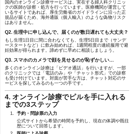
国内のオンライン診療サービスは、実在する婦人科クリニッ
クの医師が診察・処方を行っています。医療機関が運営して
いるサイトであれば、厚生労働省のガイドラインに沿った正
規品が届くため、海外通販（個人輸入）のような偽物リスク
はありません。
Q2. 生理中に申し込んで、届くのが数日遅れても大丈夫？
もし生理1日目に間に合わなくても、生理5日目まで（サンデ
ースタートなど）に飲み始めれば、1週間程度の連続服用で避
妊効果が得られます。諦めずに早めに相談しましょう。
Q3. スマホのカメラで顔を見せるのが恥ずかしい…
多くのオンライン診療は「ビデオ通話」を行いますが、一部
のクリニックでは「電話のみ」や「チャット形式」での診察
も受け付けています。対面が苦手な方は、チャット対応のサ
ービスを探してみるのも一つの手です。
4. オンライン診療でピルを手に入れる
までの3ステップ
予約・問診票の入力
公式サイトから希望の時間を予約し、現在の体調や既往
歴について回答します。
医師による診察