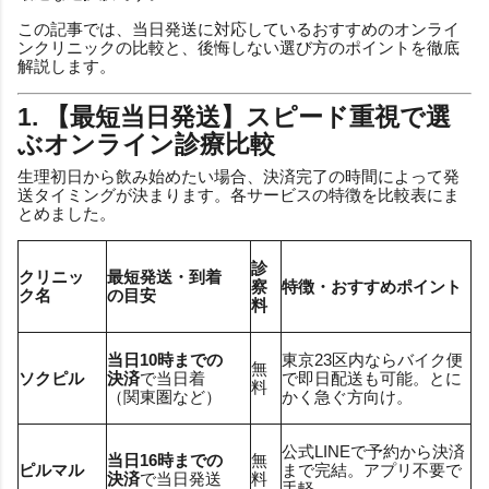
この記事では、当日発送に対応しているおすすめのオンライ
ンクリニックの比較と、後悔しない選び方のポイントを徹底
解説します。
1. 【最短当日発送】スピード重視で選
ぶオンライン診療比較
生理初日から飲み始めたい場合、決済完了の時間によって発
送タイミングが決まります。各サービスの特徴を比較表にま
とめました。
診
クリニッ
最短発送・到着
察
特徴・おすすめポイント
ク名
の目安
料
当日10時までの
東京23区内ならバイク便
無
ソクピル
決済
で当日着
で即日配送も可能。とに
料
（関東圏など）
かく急ぐ方向け。
公式LINEで予約から決済
当日16時までの
無
ピルマル
まで完結。アプリ不要で
決済
で当日発送
料
手軽。