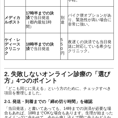
17時半までの決
バイク便オプションがあ
メディカ
済
で当日発送
別
り、緊急性が高い場合に
ルポスト
（都内最短1時
途
非常に強い。
間）
ケイ・レ
5
夜遅くの決済でも当日発
ディース
18時半までの決
5
送に対応している希少な
クリニッ
済
で当日発送
0
クリニック。
ク
円
2. 失敗しないオンライン診療の「選び
方」4つのポイント
「どこも同じに見える」という方のために、チェックすべき
項目を整理しました。
2-1. 発送・到着までの「締め切り時間」を確認
「当日発送」と書いてあっても、14時までの決済が必要な場
合もあれば、18時までOKな場合もあります。生理が始まった
タイミングに合わせて、今から申し込んで間に合うかどうか