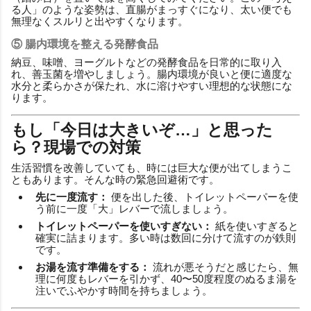
る人」のような姿勢は、直腸がまっすぐになり、太い便でも
無理なくスルリと出やすくなります。
⑤ 腸内環境を整える発酵食品
納豆、味噌、ヨーグルトなどの発酵食品を日常的に取り入
れ、善玉菌を増やしましょう。腸内環境が良いと便に適度な
水分と柔らかさが保たれ、水に溶けやすい理想的な状態にな
ります。
もし「今日は大きいぞ…」と思った
ら？現場での対策
生活習慣を改善していても、時には巨大な便が出てしまうこ
ともあります。そんな時の緊急回避術です。
先に一度流す：
便を出した後、トイレットペーパーを使
う前に一度「大」レバーで流しましょう。
トイレットペーパーを使いすぎない：
紙を使いすぎると
確実に詰まります。多い時は数回に分けて流すのが鉄則
です。
お湯を流す準備をする：
流れが悪そうだと感じたら、無
理に何度もレバーを引かず、40〜50度程度のぬるま湯を
注いでふやかす時間を持ちましょう。