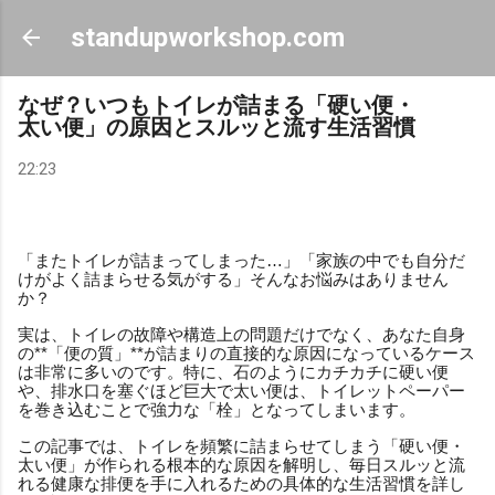
スキップしてメイン コンテンツに移動
standupworkshop.com
なぜ？いつもトイレが詰まる「硬い便・
太い便」の原因とスルッと流す生活習慣
22:23
「またトイレが詰まってしまった…」「家族の中でも自分だ
けがよく詰まらせる気がする」そんなお悩みはありません
か？
実は、トイレの故障や構造上の問題だけでなく、あなた自身
の**「便の質」**が詰まりの直接的な原因になっているケース
は非常に多いのです。特に、石のようにカチカチに硬い便
や、排水口を塞ぐほど巨大で太い便は、トイレットペーパー
を巻き込むことで強力な「栓」となってしまいます。
この記事では、トイレを頻繁に詰まらせてしまう「硬い便・
太い便」が作られる根本的な原因を解明し、毎日スルッと流
れる健康な排便を手に入れるための具体的な生活習慣を詳し