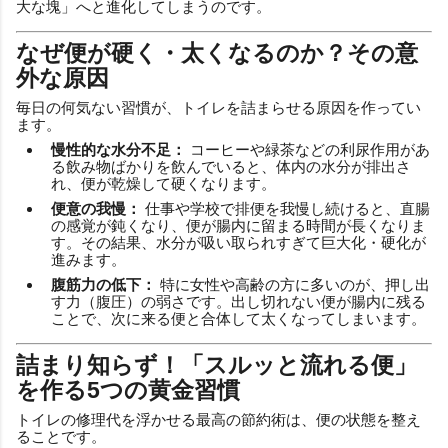
大な塊」へと進化してしまうのです。
なぜ便が硬く・太くなるのか？その意
外な原因
毎日の何気ない習慣が、トイレを詰まらせる原因を作ってい
ます。
慢性的な水分不足：
コーヒーや緑茶などの利尿作用があ
る飲み物ばかりを飲んでいると、体内の水分が排出さ
れ、便が乾燥して硬くなります。
便意の我慢：
仕事や学校で排便を我慢し続けると、直腸
の感覚が鈍くなり、便が腸内に留まる時間が長くなりま
す。その結果、水分が吸い取られすぎて巨大化・硬化が
進みます。
腹筋力の低下：
特に女性や高齢の方に多いのが、押し出
す力（腹圧）の弱さです。出し切れない便が腸内に残る
ことで、次に来る便と合体して太くなってしまいます。
詰まり知らず！「スルッと流れる便」
を作る5つの黄金習慣
トイレの修理代を浮かせる最高の節約術は、便の状態を整え
ることです。