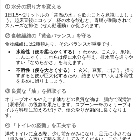
① 水分の摂り方を変える
1日1.5〜2リットルの「常温の水」を飲むことを意識しましょ
う。起床直後にコップ一杯の水を飲むと、胃腸が刺激されて
スムーズな排便（ぜん動運動）が促されます。
② 食物繊維の「黄金バランス」を守る
食物繊維には2種類あり、そのバランスが重要です。
水溶性（便を柔らかくする）：
わかめ、こんぶ、果物、
こんにゃく。これらは便に水分を与え、排水管を通りや
すい「なめらかさ」を与えます。
不溶性（便を大きくする）：
玄米、豆類、ごぼう。摂り
すぎると便が巨大化するため、詰まりやすい人は水溶性
を多めに摂りましょう。
③ 良質な「油」を摂取する
オリーブオイルやえごま油などの良質な油は、腸内で潤滑油
（潤滑剤）の役割を果たします。スプーン一杯のオリーブオ
イルを料理に加えるだけで、便の滑りが劇的に良くなりま
す。
④ 「トイレの姿勢」を工夫する
洋式トイレに座る際、少し前かがみになり、足元に小さな台
（踏み台）を置いて膝を高くしてみてください。この「考え