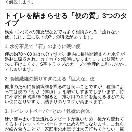
く解説します。
トイレを詰まらせる「便の質」3つのタ
イプ
検索エンジンの知恵袋などでも多く相談される「流れない
便」には、主に以下の3つの特徴があります。
1. 水分不足で「石」のように硬い便
便の約70〜80％は水分ですが、腸内に長時間留まると水分が
過剰に吸収され、カチカチの状態になります。この状態だと
水に溶けにくく、S字トラップのカーブで物理的に引っかかっ
てしまいます。
2. 食物繊維の摂りすぎによる「巨大な」便
健康のために食物繊維を摂るのは良いことですが、種類によ
っては便の「かさ（体積）」を増やしすぎてしまいます。特
に不溶性食物繊維に偏ると、排水口の直径を超えるほどの太
い便になりやすく、詰まりのリスクが高まります。
3. トイレットペーパーとの「鉄壁の合体」
硬い便や太い便は流れるスピードが遅いため、後から流れて
くるトイレットペーパーをせき止める壁になります。これら
が絡み合うことで、家庭用の水圧では太刀打ちできない「巨