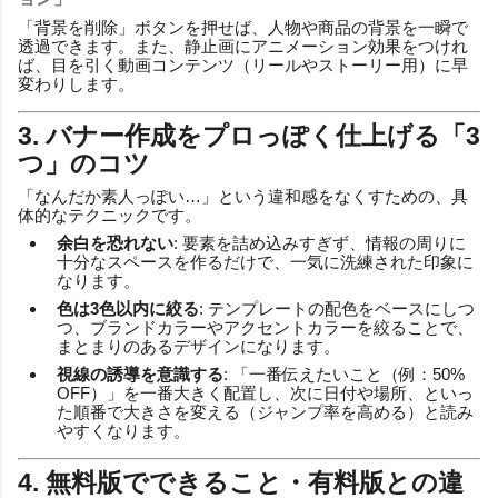
「背景を削除」ボタンを押せば、人物や商品の背景を一瞬で
透過できます。また、静止画にアニメーション効果をつけれ
ば、目を引く動画コンテンツ（リールやストーリー用）に早
変わりします。
3. バナー作成をプロっぽく仕上げる「3
つ」のコツ
「なんだか素人っぽい…」という違和感をなくすための、具
体的なテクニックです。
余白を恐れない
: 要素を詰め込みすぎず、情報の周りに
十分なスペースを作るだけで、一気に洗練された印象に
なります。
色は3色以内に絞る
: テンプレートの配色をベースにしつ
つ、ブランドカラーやアクセントカラーを絞ることで、
まとまりのあるデザインになります。
視線の誘導を意識する
: 「一番伝えたいこと（例：50%
OFF）」を一番大きく配置し、次に日付や場所、といっ
た順番で大きさを変える（ジャンプ率を高める）と読み
やすくなります。
4. 無料版でできること・有料版との違