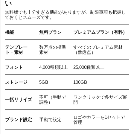
い
無料版でも十分すぎる機能がありますが、制限事項も把握し
ておくとスムーズです。
機能
無料プラン
プレミアムプラン（有料）
テンプレー
数万点の標準
すべてのプレミアム素材
ト・素材
素材
（数億点）
フォント
4,000種類以上
25,000種類以上
ストレージ
5GB
100GB
不可（手動で
ワンクリックで多サイズ展
一括リサイズ
調整）
開
ロゴやカラーを1セットで
ブランド設定
手動で設定
管理