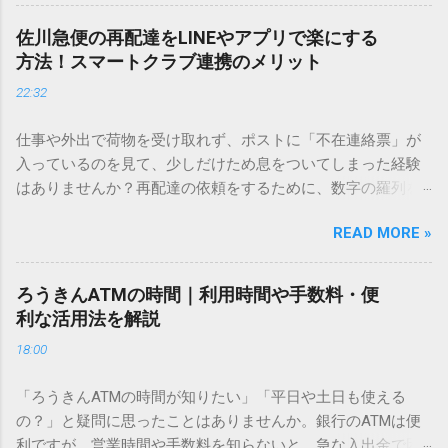
を使いますが、実はマウスで一画ずつ書くのは非効率です
し、似た漢字が多すぎて結局見つからないことも少なくあり
佐川急便の再配達をLINEやアプリで楽にする
ません。 そこで今回は、IMEパッドを使わずに、特定のコー
方法！スマートクラブ連携のメリット
ドを打ち込むだけで一瞬で旧字や外字、特殊記号を呼び出す
22:32
「文字コード入力」のテクニックを詳しく解説します。 この
方法をマスターすれば、もう難しい漢字の入力で手を止める
仕事や外出で荷物を受け取れず、ポストに「不在連絡票」が
必要はありません。 1. なぜ「変換」しても旧字・外字が出て
入っているのを見て、少しだけため息をついてしまった経験
こないのか？ そもそも、なぜ普通の変換で出てこない漢字が
はありませんか？再配達の依頼をするために、数字の羅列を
あるのでしょうか。その理由は、パソコンが文字を認識する
電話で打ち込んだり、ドライバーさんの手を煩わせてしまう
仕組みにあります。 日本のパソコンで一般的に使われる漢字
READ MORE »
ことに申し訳なさを感じたりすることもあるかもしれませ
は、JIS規格（日本産業規格）によって「第1水準」「第2水
ん。 「もっとスムーズに、自分のタイミングで受け取りた
準」といった形で整理されています。しかし、人名や地名に
い」 「わざわざ電話をかけずに、スマホ一つで完結させた
使われる非常に古い漢字（旧字）や、特定の組織だけで作ら
ろうきんATMの時間｜利用時間や手数料・便
い」 そんな願いを叶えてくれるのが、佐川急便の会員制サー
れた「外字」は、この一般的な変換リストに含まれていない
利な活用法を解説
ビス「スマートクラブ」と、LINEや公式アプリの連携です。
ことが多いのです。 そこで登場するのが「Unicode（ユニコ
18:00
これらを活用するだけで、再配達のストレスは驚くほど軽く
ード）」や「JISコード」といった 文字コード です。パソコ
なります。この記事では、忙しい毎日をサポートする便利な
ン上のすべての文字には、いわば「住所」のような番号が割
「ろうきんATMの時間が知りたい」「平日や土日も使える
受け取り術と、連携による具体的なメリットを徹底解説しま
り振られています。変換候補に出ない文字でも、この住所
の？」と疑問に思ったことはありませんか。銀行のATMは便
す。 佐川急便の再配達が劇的に変わる「スマートクラブ」と
（コード）を直接指定すれば、確実に呼び出すことができる
利ですが、営業時間や手数料を知らないと、急な入出金で困