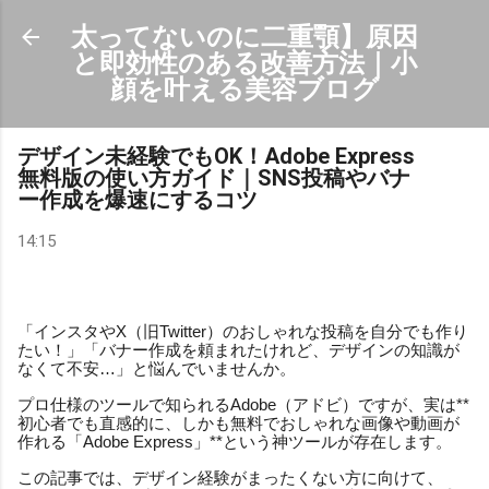
スキップしてメイン コンテンツに移動
太ってないのに二重顎】原因
と即効性のある改善方法｜小
顔を叶える美容ブログ
デザイン未経験でもOK！Adobe Express
無料版の使い方ガイド｜SNS投稿やバナ
ー作成を爆速にするコツ
14:15
「インスタやX（旧Twitter）のおしゃれな投稿を自分でも作り
たい！」「バナー作成を頼まれたけれど、デザインの知識が
なくて不安…」と悩んでいませんか。
プロ仕様のツールで知られるAdobe（アドビ）ですが、実は**
初心者でも直感的に、しかも無料でおしゃれな画像や動画が
作れる「Adobe Express」**という神ツールが存在します。
この記事では、デザイン経験がまったくない方に向けて、