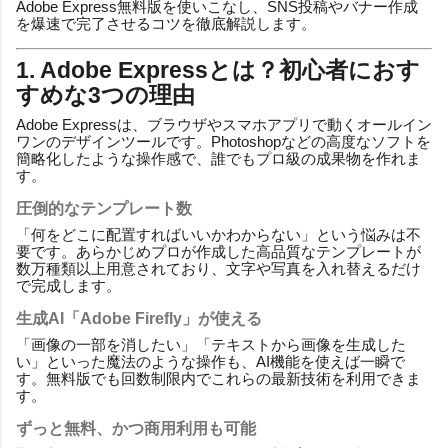
Adobe Express無料版を使いこなし、SNS投稿やバナー作成
を爆速で完了させるコツを徹底解説します。
1. Adobe Expressとは？初心者におす
すめな3つの理由
Adobe Expressは、ブラウザやスマホアプリで動くオールイン
ワンのデザインツールです。Photoshopなどの高度なソフトを
簡略化したような操作感で、誰でもプロ級の成果物を作れま
す。
圧倒的なテンプレート数
「何をどこに配置すればいいかわからない」という悩みは不
要です。あらかじめプロが作成した高品質なテンプレートが
数万種類以上用意されており、文字や写真を入れ替えるだけ
で完成します。
生成AI「Adobe Firefly」が使える
「画像の一部を消したい」「テキストから画像を生成した
い」といった魔法のような操作も、AI機能を使えば一瞬で
す。無料版でも回数制限内でこれらの最新技術を利用できま
す。
ずっと無料、かつ商用利用も可能