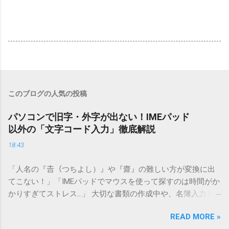
このブログの人気の投稿
パソコンで旧字・外字が出ない！IMEパッド
以外の「文字コード入力」徹底解説
18:43
「人名の『𠮷（つちよし）』や『齋』の難しい方が変換に出
てこない！」「IMEパッドでマウスを使って探すのは時間がか
かりすぎてストレス…」 大切な書類の作成中や、名簿入力を
しているときに、お目当ての漢字がサッと出てこないと焦っ
READ MORE »
てしまいますよね。多くの人が「IMEパッド（手書き入力）」