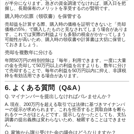
が半分になります。急ぎの資金調達でなければ、購入日を把
握し、長期保有のメリットを享受するのが賢明です。
購入時の伝票（領収書）を保管する
売却益を計算する際、購入時の価格を証明できないと「売却
価格の5%」で購入したものと見なされてしまう場合がありま
す。これでは実際の利益よりも多額の税金がかかってしまう
可能性が高いため、購入時の領収書や計算書は大切に保管し
ておきましょう。
売却を複数年に分ける
年間50万円の特別控除は「毎年」利用できます。一度に大量
の金を売却して50万円以上の利益を出すよりも、数年に分け
て売却することで、毎年の利益を50万円以内に抑え、非課税
枠を有効活用できる場合があります。
6. よくある質問（Q&A）
Q. マイナンバーを提出しなければバレませんか？
A. 現在、200万円を超える取引では法律に基づきマイナンバ
ーの提示が求められます。これを拒否すると買取自体を断ら
れるケースがほとんどです。提示しなかったとしても、支払
調書の提出義務は変わらないため、秘匿することはできませ
ん。
Q. 家族から譲り受けた金の場合はどうなりますか？