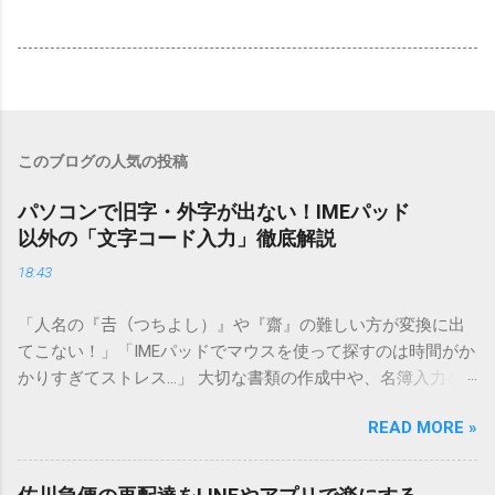
このブログの人気の投稿
パソコンで旧字・外字が出ない！IMEパッド
以外の「文字コード入力」徹底解説
18:43
「人名の『𠮷（つちよし）』や『齋』の難しい方が変換に出
てこない！」「IMEパッドでマウスを使って探すのは時間がか
かりすぎてストレス…」 大切な書類の作成中や、名簿入力を
しているときに、お目当ての漢字がサッと出てこないと焦っ
READ MORE »
てしまいますよね。多くの人が「IMEパッド（手書き入力）」
を使いますが、実はマウスで一画ずつ書くのは非効率です
し、似た漢字が多すぎて結局見つからないことも少なくあり