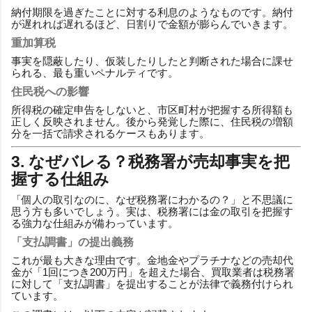
納付期限を過ぎたことに対する利息のようなものです。納付
が遅れれば遅れるほど、日割りで金額が膨らんでいきます。
重加算税
事実を隠蔽したり、仮装したりしたと判断された場合に課せ
られる、最も重いペナルティです。
住民税への影響
所得税の確定申告をしないと、市区町村が把握する所得額も
正しく反映されません。後から発覚した際に、住民税の増額
分を一括で請求されるケースもあります。
3. なぜバレる？税務署が売却事実を把
握する仕組み
「個人の取引なのに、なぜ税務署にわかるの？」と不思議に
思う方も多いでしょう。実は、税務署には金の取引を把握す
る強力な仕組みが備わっています。
「支払調書」の提出義務
これが最も大きな理由です。金地金やプラチナなどの売却代
金が「1回につき200万円」を超えた場合、買取業者は税務署
に対して「支払調書」を提出することが法律で義務付けられ
ています。