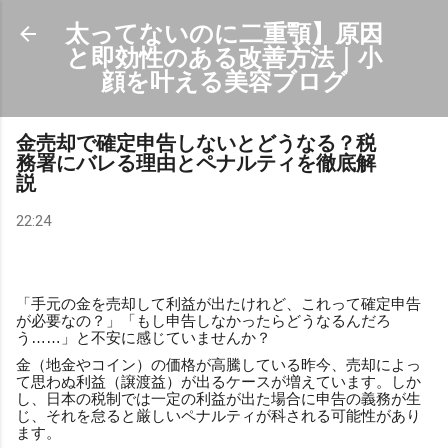
スキップしてメイン コンテンツに移動
太ってないのに二重顎】原因
と即効性のある改善方法｜小
顔を叶える美容ブログ
金売却で確定申告しないとどうなる？税
務署にバレる理由とペナルティを徹底解
説
22:24
「手元の金を売却して利益が出たけれど、これって確定申告
が必要なの？」「もし申告しなかったらどうなるんだろ
う……」と不安に感じていませんか？
金（地金やコイン）の価格が高騰している昨今、売却によっ
て思わぬ利益（譲渡益）が出るケースが増えています。しか
し、日本の税制では一定の利益が出た場合に申告の義務が生
じ、それを怠ると厳しいペナルティが科される可能性があり
ます。