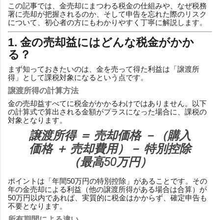
この記事では、金売却にまつわる税金の仕組みや、なぜ税務
署に売却が把握されるのか、そして申告を忘れた際のリスク
について、初心者の方にもわかりやすく丁寧に解説します。
1. 金の売却益にはどんな税金がかか
る？
まず知っておきたいのは、金を売って得た利益は「譲渡所
得」として課税対象になるという点です。
譲渡所得の計算方法
金の売却益すべてに税金がかかるわけではありません。以下
の計算式で算出される金額がプラスになった場合に、課税の
対象となります。
譲渡所得 ＝ 売却価格 －（購入
価格 ＋ 売却費用）－ 特別控除
（最高50万円）
ポイントは「年間50万円の特別控除」があることです。その
年の金売却による利益（他の譲渡所得がある場合は合算）が
50万円以内であれば、実質的に税金はかからず、確定申告も
不要となります。
所有期間による違い