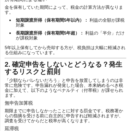
金を保有していた期間によって、税金の計算方法が異なりま
す。
短期譲渡所得（保有期間5年以内）：
利益の全額が課税
対象
長期譲渡所得（保有期間5年超）：
利益の「半分」だけ
が課税対象
5年以上保有してから売却する方が、税負担は大幅に軽減され
る仕組みになっています。
2. 確定申告をしないとどうなる？発生
するリスクと罰則
「少額ならバレないだろう」と申告を放置してしまうのは非
常に危険です。申告漏れが発覚した場合、本来納めるべき税
金に加えて、以下のようなペナルティ（付帯税）が課せられ
ます。
無申告加算税
期限までに申告しなかったことに対する罰金です。税務署か
らの指摘を受ける前に自主的に申告すれば軽減されますが、
調査を受けてからだと税率が高くなります。
延滞税