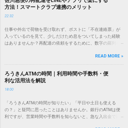
佐川急便の再配達をLINEやアプリで楽にする
ません。 そこで今回は、IMEパッドを使わずに、特定のコー
方法！スマートクラブ連携のメリット
ドを打ち込むだけで一瞬で旧字や外字、特殊記号を呼び出す
22:32
「文字コード入力」のテクニックを詳しく解説します。 この
方法をマスターすれば、もう難しい漢字の入力で手を止める
仕事や外出で荷物を受け取れず、ポストに「不在連絡票」が
必要はありません。 1. なぜ「変換」しても旧字・外字が出て
入っているのを見て、少しだけため息をついてしまった経験
こないのか？ そもそも、なぜ普通の変換で出てこない漢字が
はありませんか？再配達の依頼をするために、数字の羅列を
あるのでしょうか。その理由は、パソコンが文字を認識する
電話で打ち込んだり、ドライバーさんの手を煩わせてしまう
仕組みにあります。 日本のパソコンで一般的に使われる漢字
READ MORE »
ことに申し訳なさを感じたりすることもあるかもしれませ
は、JIS規格（日本産業規格）によって「第1水準」「第2水
ん。 「もっとスムーズに、自分のタイミングで受け取りた
準」といった形で整理されています。しかし、人名や地名に
い」 「わざわざ電話をかけずに、スマホ一つで完結させた
使われる非常に古い漢字（旧字）や、特定の組織だけで作ら
ろうきんATMの時間｜利用時間や手数料・便
い」 そんな願いを叶えてくれるのが、佐川急便の会員制サー
れた「外字」は、この一般的な変換リストに含まれていない
利な活用法を解説
ビス「スマートクラブ」と、LINEや公式アプリの連携です。
ことが多いのです。 そこで登場するのが「Unicode（ユニコ
18:00
これらを活用するだけで、再配達のストレスは驚くほど軽く
ード）」や「JISコード」といった 文字コード です。パソコ
なります。この記事では、忙しい毎日をサポートする便利な
ン上のすべての文字には、いわば「住所」のような番号が割
「ろうきんATMの時間が知りたい」「平日や土日も使える
受け取り術と、連携による具体的なメリットを徹底解説しま
り振られています。変換候補に出ない文字でも、この住所
の？」と疑問に思ったことはありませんか。銀行のATMは便
す。 佐川急便の再配達が劇的に変わる「スマートクラブ」と
（コード）を直接指定すれば、確実に呼び出すことができる
利ですが、営業時間や手数料を知らないと、急な入出金で困
は？ まず押さえておきたいのが、佐川急便の個人向け無料会
のです。 2. Windows標準機能！文字コードで漢字を出す「16
ることもあります。この記事では、 ろうきん（労働金庫）の
員サービス「スマートクラブ」です。これは、荷物の配送状
進数入力」 最も汎用性が高く、特別なソフトも不要なのが