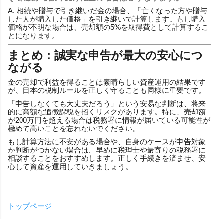
A. 相続や贈与で引き継いだ金の場合、「亡くなった方や贈与
した人が購入した価格」を引き継いで計算します。もし購入
価格が不明な場合は、売却額の5%を取得費として計算するこ
とになります。
まとめ：誠実な申告が最大の安心につ
ながる
金の売却で利益を得ることは素晴らしい資産運用の結果です
が、日本の税制ルールを正しく守ることも同様に重要です。
「申告しなくても大丈夫だろう」という安易な判断は、将来
的に高額な追徴課税を招くリスクがあります。特に、売却額
が200万円を超える場合は税務署に情報が届いている可能性が
極めて高いことを忘れないでください。
もし計算方法に不安がある場合や、自身のケースが申告対象
か判断がつかない場合は、早めに税理士や最寄りの税務署に
相談することをおすすめします。正しく手続きを済ませ、安
心して資産を運用していきましょう。
トップページ