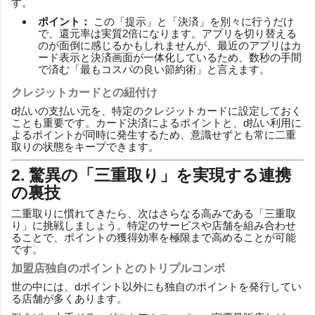
す。
ポイント：
この「提示」と「決済」を別々に行うだけ
で、還元率は実質2倍になります。アプリを切り替える
のが面倒に感じるかもしれませんが、最近のアプリはカ
ード表示と決済画面が一体化しているため、数秒の手間
で済む「最もコスパの良い節約術」と言えます。
クレジットカードとの紐付け
d払いの支払い元を、特定のクレジットカードに設定しておく
ことも重要です。カード決済によるポイントと、d払い利用に
よるポイントが同時に発生するため、意識せずとも常に二重
取りの状態をキープできます。
2. 驚異の「三重取り」を実現する連携
の裏技
二重取りに慣れてきたら、次はさらなる高みである「三重取
り」に挑戦しましょう。特定のサービスや店舗を組み合わせ
ることで、ポイントの獲得効率を極限まで高めることが可能
です。
加盟店独自のポイントとのトリプルコンボ
世の中には、dポイント以外にも独自のポイントを発行してい
る店舗が多くあります。