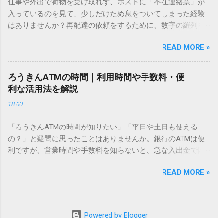
仕事や外出で荷物を受け取れず、ポストに「不在連絡票」が
必要はありません。 1. なぜ「変換」しても旧字・外字が出て
入っているのを見て、少しだけため息をついてしまった経験
こないのか？ そもそも、なぜ普通の変換で出てこない漢字が
はありませんか？再配達の依頼をするために、数字の羅列を
あるのでしょうか。その理由は、パソコンが文字を認識する
電話で打ち込んだり、ドライバーさんの手を煩わせてしまう
仕組みにあります。 日本のパソコンで一般的に使われる漢字
READ MORE »
ことに申し訳なさを感じたりすることもあるかもしれませ
は、JIS規格（日本産業規格）によって「第1水準」「第2水
ん。 「もっとスムーズに、自分のタイミングで受け取りた
準」といった形で整理されています。しかし、人名や地名に
い」 「わざわざ電話をかけずに、スマホ一つで完結させた
使われる非常に古い漢字（旧字）や、特定の組織だけで作ら
ろうきんATMの時間｜利用時間や手数料・便
い」 そんな願いを叶えてくれるのが、佐川急便の会員制サー
れた「外字」は、この一般的な変換リストに含まれていない
利な活用法を解説
ビス「スマートクラブ」と、LINEや公式アプリの連携です。
ことが多いのです。 そこで登場するのが「Unicode（ユニコ
18:00
これらを活用するだけで、再配達のストレスは驚くほど軽く
ード）」や「JISコード」といった 文字コード です。パソコ
なります。この記事では、忙しい毎日をサポートする便利な
ン上のすべての文字には、いわば「住所」のような番号が割
「ろうきんATMの時間が知りたい」「平日や土日も使える
受け取り術と、連携による具体的なメリットを徹底解説しま
り振られています。変換候補に出ない文字でも、この住所
の？」と疑問に思ったことはありませんか。銀行のATMは便
す。 佐川急便の再配達が劇的に変わる「スマートクラブ」と
（コード）を直接指定すれば、確実に呼び出すことができる
利ですが、営業時間や手数料を知らないと、急な入出金で困
は？ まず押さえておきたいのが、佐川急便の個人向け無料会
のです。 2. Windows標準機能！文字コードで漢字を出す「16
ることもあります。この記事では、 ろうきん（労働金庫）の
員サービス「スマートクラブ」です。これは、荷物の配送状
進数入力」 最も汎用性が高く、特別なソフトも不要なのが
READ MORE »
ATM営業時間や利用の注意点、便利な活用法 を詳しく解説し
況をリアルタイムで管理するための基盤となるサービスで
「Unicode」を直接入力する方法です。Wordやメモ帳など、
ます。 1. ろうきんATMの基本営業時間 ろうきんATMは、利用
す。 以前はウェブサイトを開いてログインする手間がありま
多くのWindowsアプリケーションで使用できます。 具体的な
する場所によって時間が異なりますが、一般的には次の通り
したが、現在はLINEやアプリと紐付けることで、その利便性
手順（Unicode入力） 入力したい文字の「Unicode（例：
です。 1-1. 店舗内ATM 平日：9:00〜17:00 土曜・日曜・祝
が飛躍的に向上しています。登録を済ませておくだけで、荷
Powered by Blogger
20BB7）」を把握する。 入力モードを「半角」にする（※重