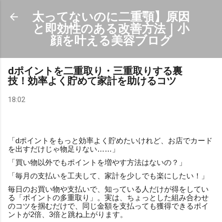
スキップしてメイン コンテンツに移動
太ってないのに二重顎】原因
と即効性のある改善方法｜小
顔を叶える美容ブログ
dポイントを二重取り・三重取りする裏
技！効率よく貯めて家計を助けるコツ
18:02
「dポイントをもっと効率よく貯めたいけれど、お店でカード
を出すだけじゃ物足りない……」
「買い物以外でもポイントを増やす方法はないの？」
「毎月の支払いを工夫して、家計を少しでも楽にしたい！」
毎日のお買い物や支払いで、知っている人だけが得をしてい
る「ポイントの多重取り」。実は、ちょっとした組み合わせ
のコツを掴むだけで、同じ金額を支払っても獲得できるポイ
ントが2倍、3倍と跳ね上がります。