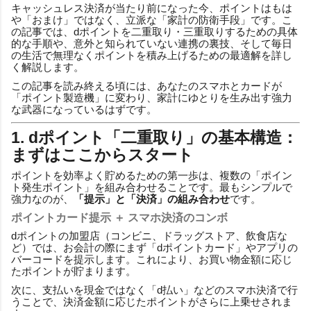
キャッシュレス決済が当たり前になった今、ポイントはもは
や「おまけ」ではなく、立派な「家計の防衛手段」です。こ
の記事では、dポイントを二重取り・三重取りするための具体
的な手順や、意外と知られていない連携の裏技、そして毎日
の生活で無理なくポイントを積み上げるための最適解を詳し
く解説します。
この記事を読み終える頃には、あなたのスマホとカードが
「ポイント製造機」に変わり、家計にゆとりを生み出す強力
な武器になっているはずです。
1. dポイント「二重取り」の基本構造：
まずはここからスタート
ポイントを効率よく貯めるための第一歩は、複数の「ポイン
ト発生ポイント」を組み合わせることです。最もシンプルで
強力なのが、
「提示」と「決済」の組み合わせ
です。
ポイントカード提示 ＋ スマホ決済のコンボ
dポイントの加盟店（コンビニ、ドラッグストア、飲食店な
ど）では、お会計の際にまず「dポイントカード」やアプリの
バーコードを提示します。これにより、お買い物金額に応じ
たポイントが貯まります。
次に、支払いを現金ではなく「d払い」などのスマホ決済で行
うことで、決済金額に応じたポイントがさらに上乗せされま