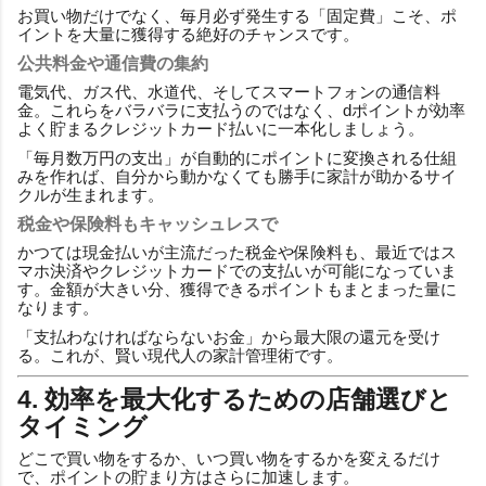
お買い物だけでなく、毎月必ず発生する「固定費」こそ、ポ
イントを大量に獲得する絶好のチャンスです。
公共料金や通信費の集約
電気代、ガス代、水道代、そしてスマートフォンの通信料
金。これらをバラバラに支払うのではなく、dポイントが効率
よく貯まるクレジットカード払いに一本化しましょう。
「毎月数万円の支出」が自動的にポイントに変換される仕組
みを作れば、自分から動かなくても勝手に家計が助かるサイ
クルが生まれます。
税金や保険料もキャッシュレスで
かつては現金払いが主流だった税金や保険料も、最近ではス
マホ決済やクレジットカードでの支払いが可能になっていま
す。金額が大きい分、獲得できるポイントもまとまった量に
なります。
「支払わなければならないお金」から最大限の還元を受け
る。これが、賢い現代人の家計管理術です。
4. 効率を最大化するための店舗選びと
タイミング
どこで買い物をするか、いつ買い物をするかを変えるだけ
で、ポイントの貯まり方はさらに加速します。