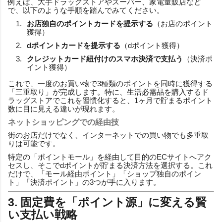
例えば、大手ドラッグストアやスーパー、家電量販店など
で、以下のような手順を踏んでみてください。
お店独自のポイントカードを提示する
（お店のポイント
獲得）
dポイントカードを提示する
（dポイント獲得）
クレジットカード紐付けのスマホ決済で支払う
（決済ポ
イント獲得）
これで、一度のお買い物で3種類のポイントを同時に獲得する
「三重取り」が完成します。特に、生活必需品を購入するド
ラッグストアでこれを習慣化すると、1ヶ月で貯まるポイント
数に目に見える違いが現れます。
ネットショッピングでの経由技
街のお店だけでなく、インターネットでの買い物でも多重取
りは可能です。
特定の「ポイントモール」を経由して目的のECサイトへアク
セスし、そこでdポイントが貯まる決済方法を選択する。これ
だけで、「モール経由ポイント」「ショップ独自のポイン
ト」「決済ポイント」の3つが手に入ります。
3. 固定費を「ポイント源」に変える賢
い支払い戦略