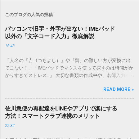
このブログの人気の投稿
パソコンで旧字・外字が出ない！IMEパッド
以外の「文字コード入力」徹底解説
18:43
「人名の『𠮷（つちよし）』や『齋』の難しい方が変換に出
てこない！」「IMEパッドでマウスを使って探すのは時間がか
かりすぎてストレス…」 大切な書類の作成中や、名簿入力を
しているときに、お目当ての漢字がサッと出てこないと焦っ
READ MORE »
てしまいますよね。多くの人が「IMEパッド（手書き入力）」
を使いますが、実はマウスで一画ずつ書くのは非効率です
し、似た漢字が多すぎて結局見つからないことも少なくあり
佐川急便の再配達をLINEやアプリで楽にする
ません。 そこで今回は、IMEパッドを使わずに、特定のコー
方法！スマートクラブ連携のメリット
ドを打ち込むだけで一瞬で旧字や外字、特殊記号を呼び出す
22:32
「文字コード入力」のテクニックを詳しく解説します。 この
方法をマスターすれば、もう難しい漢字の入力で手を止める