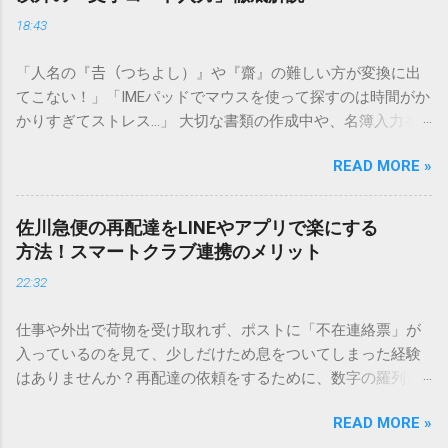
18:43
「人名の『𠮷（つちよし）』や『齋』の難しい方が変換に出
てこない！」「IMEパッドでマウスを使って探すのは時間がか
かりすぎてストレス…」 大切な書類の作成中や、名簿入力を
しているときに、お目当ての漢字がサッと出てこないと焦っ
READ MORE »
てしまいますよね。多くの人が「IMEパッド（手書き入力）」
を使いますが、実はマウスで一画ずつ書くのは非効率です
し、似た漢字が多すぎて結局見つからないことも少なくあり
佐川急便の再配達をLINEやアプリで楽にする
ません。 そこで今回は、IMEパッドを使わずに、特定のコー
方法！スマートクラブ連携のメリット
ドを打ち込むだけで一瞬で旧字や外字、特殊記号を呼び出す
22:32
「文字コード入力」のテクニックを詳しく解説します。 この
方法をマスターすれば、もう難しい漢字の入力で手を止める
仕事や外出で荷物を受け取れず、ポストに「不在連絡票」が
必要はありません。 1. なぜ「変換」しても旧字・外字が出て
入っているのを見て、少しだけため息をついてしまった経験
こないのか？ そもそも、なぜ普通の変換で出てこない漢字が
はありませんか？再配達の依頼をするために、数字の羅列を
あるのでしょうか。その理由は、パソコンが文字を認識する
電話で打ち込んだり、ドライバーさんの手を煩わせてしまう
仕組みにあります。 日本のパソコンで一般的に使われる漢字
READ MORE »
ことに申し訳なさを感じたりすることもあるかもしれませ
は、JIS規格（日本産業規格）によって「第1水準」「第2水