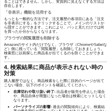
ることはできません。しかし、実質的に見えなくする方法は
存在します。
「非表示」機能を活用する
もっとも一般的な方法です。注文履歴の各項目にある「注文
を非表示にする」をクリックすることで、メインのリストか
ら隠すことができます。これにより、パッと見ただけでは何
を買ったか分からなくなります。
ブラウザの閲覧履歴を削除する
Amazonのサイト内だけでなく、ブラウザ（ChromeやSafariな
ど）側に残っている「閲覧履歴」も削除しておきましょう。
検索窓に以前探した商品名が出てくるのを防ぐことができま
す。
4. 検索結果に商品が表示されない時の
対策
購入履歴ではなく、商品検索をした際に目的のページが出て
こない場合、以下のポイントを確認してください。
在庫切れや取り扱い終了:
出品者が販売を停止した場合
や、商品自体が廃盤になった場合は検索にヒットしなく
なります。
パーソナライズの影響:
過去の閲覧傾向により、検索結
果の優先順位が変わっていることがあります。シークレ