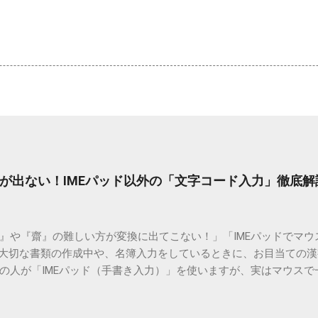
が出ない！IMEパッド以外の「文字コード入力」徹底解
）』や『齋』の難しい方が変換に出てこない！」「IMEパッドでマ
 大切な書類の作成中や、名簿入力をしているときに、お目当ての
の人が「IMEパッド（手書き入力）」を使いますが、実はマウスで
結局見つからないことも少なくありません。 そこで今回は、IME
で旧字や外字、特殊記号を呼び出す「文字コード入力」のテクニ