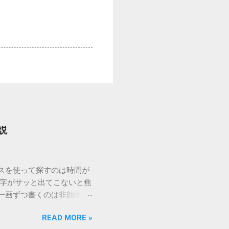
説
ウスを使って探すのは時間が
漢字がサッと出てこないと焦
一画ずつ書くのは非効率で
パッドを使わずに、特定のコ
READ MORE »
ックを詳しく解説します。