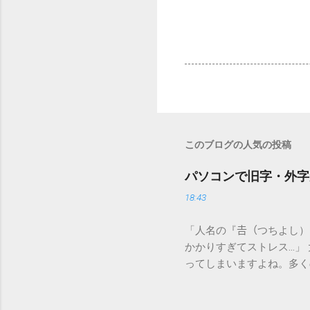
このブログの人気の投稿
パソコンで旧字・外字
18:43
「人名の『𠮷（つちよし
かかりすぎてストレス…」
ってしまいますよね。多く
すし、似た漢字が多すぎて
ードを打ち込むだけで一瞬