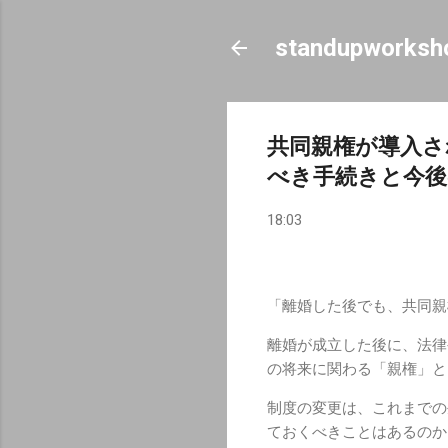
standupworksh
共同親権が導入さ
べき手続きと今後
18:03
「離婚した後でも、共同親
離婚が成立した後に、法律
の将来に関わる「親権」と
制度の変更は、これまでの
ておくべきことはあるのか