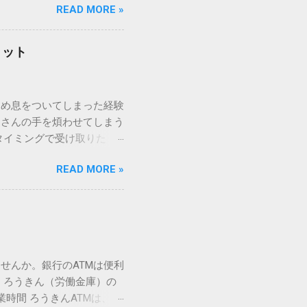
READ MORE »
ックを詳しく解説します。
「変換」しても旧字・外字
理由は、パソコンが文字を
リット
規格）によって「第1水
漢字（旧字）や、特定の組
 そこで登場するのが
ため息をついてしまった経験
ての文字には、いわば「住
ーさんの手を煩わせてしまう
を直接指定すれば、確実に呼
タイミングで受け取りた
」 最も汎用性が高く、特別な
が、佐川急便の会員制サー
owsアプリケーションで使用
READ MORE »
達のストレスは驚くほど軽く
を把握する。 入力モードを「半
的なメリットを徹底解説しま
がら[X]キー**を押す。 入
、佐川急便の個人向け無料
oft Wordで非常に強力
ための基盤となるサービスで
紐付けることで、その利便
届き、不在になる前にあらか
せんか。銀行のATMは便利
」とおさらばできる理由 日
 ろうきん（労働金庫）の
、荷物の受け取り体験が一変
業時間 ろうきんATMは、利
手間すら、過去のものになり