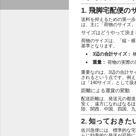
1. 飛脚宅配便
送料を抑えるための第一歩
は、主に「荷物のサイズ」
サイズはどうやって決ま
荷物のサイズは、「縦・横
基準となります。
3辺の合計サイズ：
重量：
荷物の実際の
重要なのは、3辺の合計サ
されるという点です。例えば
は「140サイズ」として
距離による運賃の変動
配送距離は、発送元の都道
安く、遠方になればなるほ
陸、関西、中国、四国、九
2. 知っておき
佐川急便には、標準的な宅
らに効率的な発送が可能に