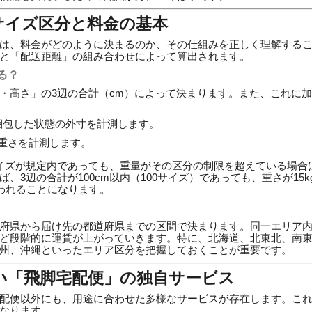
のサイズ区分と料金の基本
は、料金がどのように決まるのか、その仕組みを正しく理解する
と「配送距離」の組み合わせによって算出されます。
る？
・高さ」の3辺の合計（cm）によって決まります。また、これに
梱包した状態の外寸を計測します。
重さを計測します。
イズが規定内であっても、重量がその区分の制限を超えている場合
、3辺の合計が100cm以内（100サイズ）であっても、重さが15k
扱われることになります。
府県から届け先の都道府県までの区間で決まります。同一エリア
ど段階的に運賃が上がっていきます。特に、北海道、北東北、南
州、沖縄といったエリア区分を把握しておくことが重要です。
たい「飛脚宅配便」の独自サービス
配便以外にも、用途に合わせた多様なサービスが存在します。こ
なります。