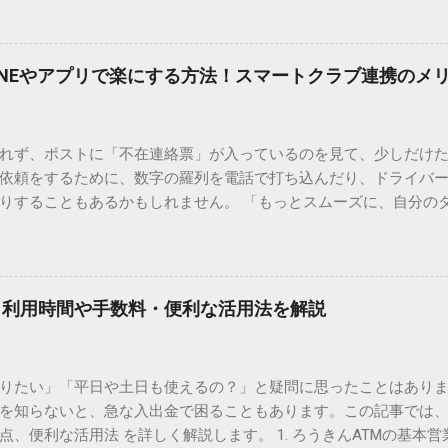
で旧字や外字、特殊記号を呼び出す「文字コード入力」のテクニ
、もう難しい漢字の入力で手を止める必要はありません。 1. なぜ
そも、なぜ普通の変換で出てこない漢字があるのでしょうか。その
INEやアプリで楽にする方法！スマートクラブ連携のメ
。 日本のパソコンで一般的に使われる漢字は、JIS規格（日本産業
形で整理されています。しかし、人名や地名に使われる非常に古い
は、この一般的な変換リストに含まれていないことが多いのです。
れず、ポストに「不在連絡票」が入っているのを見て、少しだけ
ド）」や「JISコード」といった 文字コード です。パソコン上のすべ
依頼をするために、数字の羅列を電話で打ち込んだり、ドライバ
られています。変換候補に出ない文字でも、この住所（コード）
りすることもあるかもしれません。 「もっとスムーズに、自分の
 2. Windows標準機能！文字コードで漢字を出す「16進数入力
けずに、スマホ一つで完結させたい」 そんな願いを叶えてくれるの
code」を直接入力する方法です。Wordやメモ帳など、多くのWind
、LINEや公式アプリの連携です。これらを活用するだけで、再配
nicode入力） 入力したい文字の「Unicode（例：20BB7）」
忙しい毎日をサポートする便利な受け取り術と、連携による具体
20BB7」**と入力する。 直後にキーボードの**[Alt]キーを押しな
劇的に変わる「スマートクラブ」とは？ まず押さえておきたいのが
漢字（例：𠮷）に変換されます。 注記： この方法は、特にMicros
｜利用時間や手数料・便利な活用法を解説
ラブ」です。これは、荷物の配送状況をリアルタイムで管理する
と打ってA...
を開いてログインする手間がありましたが、現在はLINEやアプリと
す。登録を済ませておくだけで、荷物が発送された瞬間に通知が
知りたい」「平日や土日も使えるの？」と疑問に思ったことはありま
いった先回りの対応が可能になります。 LINE連携で「不在連絡票
を知らないと、急な入出金で困ることもあります。この記事では、
るコミュニケーションアプリ「LINE」を佐川急便と連携させると
点、便利な活用法 を詳しく解説します。 1. ろうきんATMの基本営
からワンタップで依頼 不在連絡票に記載されたQRコードを読み取る