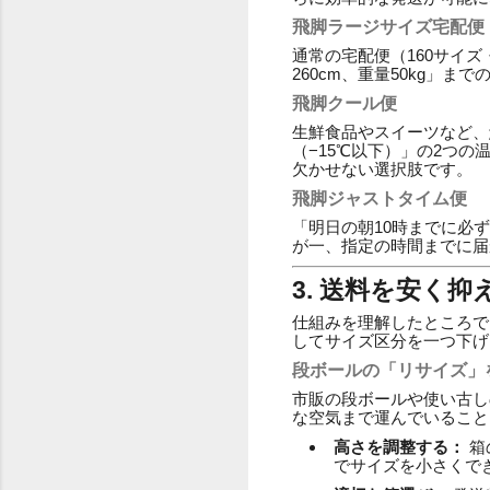
飛脚ラージサイズ宅配便
通常の宅配便（160サイ
260cm、重量50kg
飛脚クール便
生鮮食品やスイーツなど、
（−15℃以下）」の2つ
欠かせない選択肢です。
飛脚ジャストタイム便
「明日の朝10時までに必
が一、指定の時間までに届
3. 送料を安く
仕組みを理解したところで
してサイズ区分を一つ下げ
段ボールの「リサイズ」
市販の段ボールや使い古し
な空気まで運んでいること
高さを調整する：
箱
でサイズを小さくで