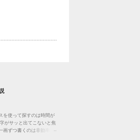
説
ウスを使って探すのは時間が
漢字がサッと出てこないと焦
一画ずつ書くのは非効率で
パッドを使わずに、特定のコ