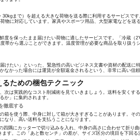
ズ・30kgまで）を超える大きな荷物を送る際に利用するサービスです
」までの荷物に対応しています。家具やスポーツ用品、大型家電などを
鮮度を保ったまま届けたい荷物に適したサービスです。「冷蔵（2℃
の温度帯から選ぶことができます。温度管理が必要な商品を取り扱う
ず届けたい」といった、緊急性の高いビジネス文書や資材の配送に
かなかった場合には運賃が全額返金されるという、非常に高い信
抑えるための梱包テクニック
、次は実践的なコスト削減術を見ていきましょう。送料を安くす
るか」に集約されます。
を徹底する
の箱を使う際、中身に対して箱が大きすぎることがあります。そ
になり、高い送料を支払うことになります。
の四隅にカッターで切り込みを入れ、中身の高さに合わせて折り曲
きます。この「あと数センチ」の差が、サイズ区分の境目を下回る