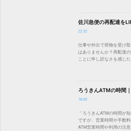
ードを打ち込むだけで一瞬
この方法をマスターすれば
が出てこないのか？ そも
佐川急便の再配達をL
認識する仕組みにあります
22:32
準」「第2水準」といった
織だけで作られた「外字」
仕事や外出で荷物を受け取
「Unicode（ユニコー
はありませんか？再配達の
所」のような番号が割り振
ことに申し訳なさを感じた
び出すことができるのです。
い」 「わざわざ電話をか
ソフトも不要なのが「Uni
ビス「スマートクラブ」と
できます。 具体的な手順（U
なります。この記事では、
角」にする（※重要）。 **「
す。 佐川急便の再配達が
力した数字が、一瞬で対応する
ろうきんATMの時間
会員サービス「スマートク
です。Word上で「20BB7」
18:00
す。 以前はウェブサイト
性が飛躍的に向上していま
「ろうきんATMの時間が
じめ配達時間を変更すると
ですが、営業時間や手数料
本国内で最も利用されてい
ATM営業時間や利用の注意
します。 1. トーク画面