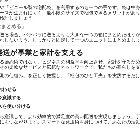
や「ビニール製の宅配袋」を利用するのも一つの手です。袋は中
ースが生まれにくく、最小限のサイズで梱包できるメリットがあ
検討しましょう。
にまとめる」
送る場合、バラバラに送るよりも大きな一つの箱にまとめたほう
れしないよう、しっかりと固定して一つのユニットにまとめまし
い発送が事業と家計を支える
る節約術ではなく、ビジネスの利益率を向上させ、家計を守るた
その柔軟なサービスと広範なネットワークで、私たちの暮らしを
測の仕組み」を正しく把握し、「梱包のひと工夫」を実践するだ
合わせる
を意識する
スを使い分ける
ら意識して、より効率的で満足度の高い配送を実現しましょう。
にもつながります。スマートな発送術を身につけて、あなたの活