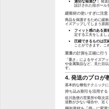
適切な箱選び：
発送
設計された段ボール
緩衝材の使いすぎに注意
商品を保護するために緩衝
イズアップしてしまう原因
フィット感のある資
定する工夫をしまし
圧縮できるものは圧
ことができます。こ
重量の計測を正確に行う
「重さ」によるサイズアッ
や金属製品など、見た目以
す。
4. 発送のプロ
基本的な梱包テクニックに
持ち込み割引を活用する
佐川急便の営業所や取次店
送数が少ない場合や、近く
梱包資材を「袋」に変更