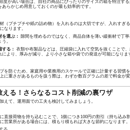
頻度が高い場合は、自社の商品にぴったりのサイズの箱を特注する
をあらかじめ用意しておくのが最も効率的です。
材（プチプチや紙の詰め物）を入れるのは大切ですが、入れすぎ
になります。
材を選ぶ：
隙間を埋めるのではなく、商品自体を薄い緩衝材で丁寧
ょう。
縮する：
衣類や布製品などは、圧縮袋に入れて空気を抜くことで、
れにより、厚みが減り、より小さな箱や袋での発送が可能になりま
プを防ぐため、家庭用や業務用のスケールで正確に計量する習慣
上に重さがあるものを扱う際は、わずか数百グラムの差で料金が
が教える！さらなるコスト削減の裏ワザ
加えて、運用面での工夫も検討してみましょう。
に直接荷物を持ち込むことで、1個につき100円の割引（持ち込み
に営業所がある場合には、積もり積もれば大きな節約になります
する