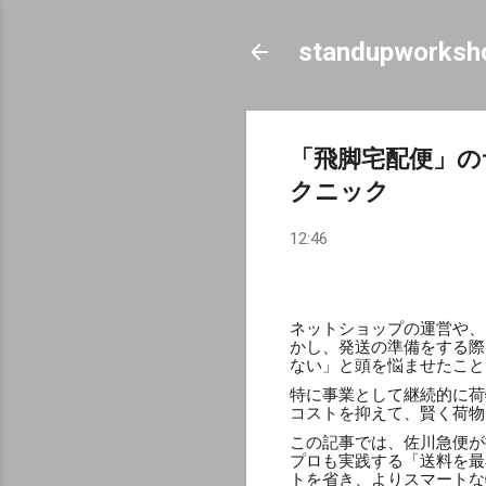
standupworksh
「飛脚宅配便」の
クニック
12:46
ネットショップの運営や、
かし、発送の準備をする際
ない」と頭を悩ませたこと
特に事業として継続的に荷
コストを抑えて、賢く荷物
この記事では、佐川急便が
プロも実践する「送料を最
トを省き、よりスマートな