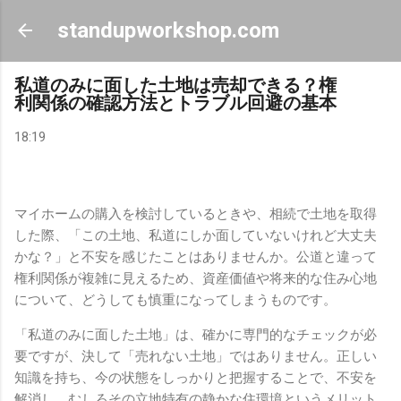
スキップしてメイン コンテンツに移動
standupworkshop.com
私道のみに面した土地は売却できる？権
利関係の確認方法とトラブル回避の基本
18:19
マイホームの購入を検討しているときや、相続で土地を取得
した際、「この土地、私道にしか面していないけれど大丈夫
かな？」と不安を感じたことはありませんか。公道と違って
権利関係が複雑に見えるため、資産価値や将来的な住み心地
について、どうしても慎重になってしまうものです。
「私道のみに面した土地」は、確かに専門的なチェックが必
要ですが、決して「売れない土地」ではありません。正しい
知識を持ち、今の状態をしっかりと把握することで、不安を
解消し、むしろその立地特有の静かな住環境というメリット