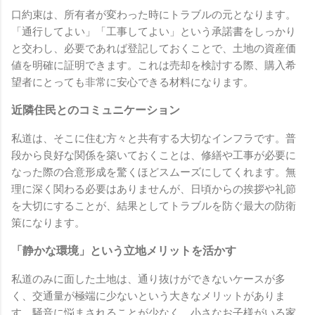
口約束は、所有者が変わった時にトラブルの元となります。
「通行してよい」「工事してよい」という承諾書をしっかり
と交わし、必要であれば登記しておくことで、土地の資産価
値を明確に証明できます。これは売却を検討する際、購入希
望者にとっても非常に安心できる材料になります。
近隣住民とのコミュニケーション
私道は、そこに住む方々と共有する大切なインフラです。普
段から良好な関係を築いておくことは、修繕や工事が必要に
なった際の合意形成を驚くほどスムーズにしてくれます。無
理に深く関わる必要はありませんが、日頃からの挨拶や礼節
を大切にすることが、結果としてトラブルを防ぐ最大の防衛
策になります。
「静かな環境」という立地メリットを活かす
私道のみに面した土地は、通り抜けができないケースが多
く、交通量が極端に少ないという大きなメリットがありま
す。騒音に悩まされることが少なく、小さなお子様がいる家