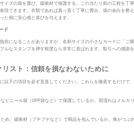
サイズの袋を選び、緩衝材で保護する。この当たり前の工程を丁
表現できます。衣類であれば真っ直ぐ丁寧に畳み、袋の余白を整
った側に安心感と喜びを与えます。
カード
負担になることがありますが、名刺サイズの小さなカードに「ご
プルなスタンプを押す程度なら非常に喜ばれます。取引への感謝
クリスト：信頼を損なわないために
に以下の項目を必ず見直してください。これらを徹底するだけで
なビニール袋（OPP袋など）で保護しているか。雨濡れはメルカ
ため、緩衝材（プチプチなど）で商品を包んでいるか。角がつぶ