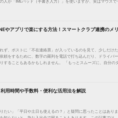
の人が「IMEパッド（手書き入力）」を使いますが、実はマウスで
結局見つからないことも少なくありません。 そこで今回は、IME
で旧字や外字、特殊記号を呼び出す「文字コード入力」のテクニ
、もう難しい漢字の入力で手を止める必要はありません。 1. なぜ
そも、なぜ普通の変換で出てこない漢字があるのでしょうか。その
INEやアプリで楽にする方法！スマートクラブ連携のメ
。 日本のパソコンで一般的に使われる漢字は、JIS規格（日本産業
形で整理されています。しかし、人名や地名に使われる非常に古い
は、この一般的な変換リストに含まれていないことが多いのです。
れず、ポストに「不在連絡票」が入っているのを見て、少しだけ
ド）」や「JISコード」といった 文字コード です。パソコン上のすべ
依頼をするために、数字の羅列を電話で打ち込んだり、ドライバ
られています。変換候補に出ない文字でも、この住所（コード）
りすることもあるかもしれません。 「もっとスムーズに、自分の
 2. Windows標準機能！文字コードで漢字を出す「16進数入力
けずに、スマホ一つで完結させたい」 そんな願いを叶えてくれるの
code」を直接入力する方法です。Wordやメモ帳など、多くのWind
、LINEや公式アプリの連携です。これらを活用するだけで、再配
nicode入力） 入力したい文字の「Unicode（例：20BB7）」
忙しい毎日をサポートする便利な受け取り術と、連携による具体
20BB7」**と入力する。 直後にキーボードの**[Alt]キーを押しな
劇的に変わる「スマートクラブ」とは？ まず押さえておきたいのが
漢字（例：𠮷）に変換されます。 注記： この方法は、特にMicros
｜利用時間や手数料・便利な活用法を解説
ラブ」です。これは、荷物の配送状況をリアルタイムで管理する
と打ってA...
を開いてログインする手間がありましたが、現在はLINEやアプリと
す。登録を済ませておくだけで、荷物が発送された瞬間に通知が
知りたい」「平日や土日も使えるの？」と疑問に思ったことはありま
いった先回りの対応が可能になります。 LINE連携で「不在連絡票
を知らないと、急な入出金で困ることもあります。この記事では、