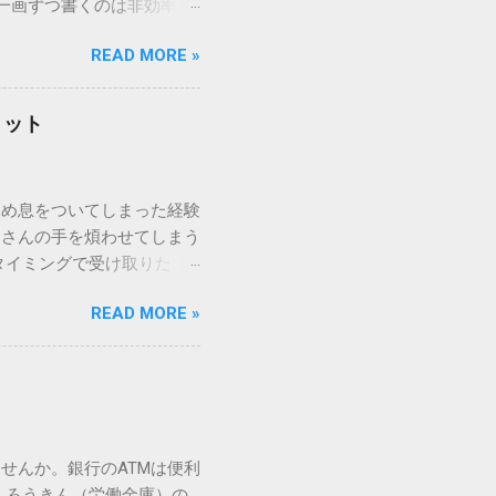
一画ずつ書くのは非効率で
パッドを使わずに、特定のコ
READ MORE »
ックを詳しく解説します。
「変換」しても旧字・外字
理由は、パソコンが文字を
リット
規格）によって「第1水
漢字（旧字）や、特定の組
 そこで登場するのが
ため息をついてしまった経験
ての文字には、いわば「住
ーさんの手を煩わせてしまう
を直接指定すれば、確実に呼
タイミングで受け取りた
」 最も汎用性が高く、特別な
が、佐川急便の会員制サー
owsアプリケーションで使用
READ MORE »
達のストレスは驚くほど軽く
を把握する。 入力モードを「半
的なメリットを徹底解説しま
がら[X]キー**を押す。 入
、佐川急便の個人向け無料
oft Wordで非常に強力
ための基盤となるサービスで
紐付けることで、その利便
届き、不在になる前にあらか
せんか。銀行のATMは便利
」とおさらばできる理由 日
 ろうきん（労働金庫）の