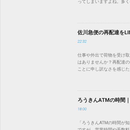
ってしまいますよね。多く
すし、似た漢字が多すぎて
ードを打ち込むだけで一瞬
この方法をマスターすれば
が出てこないのか？ そも
佐川急便の再配達をL
認識する仕組みにあります
22:32
準」「第2水準」といった
織だけで作られた「外字」
仕事や外出で荷物を受け取
「Unicode（ユニコー
はありませんか？再配達の
所」のような番号が割り振
ことに申し訳なさを感じた
び出すことができるのです。
い」 「わざわざ電話をか
ソフトも不要なのが「Uni
ビス「スマートクラブ」と
できます。 具体的な手順（U
なります。この記事では、
角」にする（※重要）。 **「
す。 佐川急便の再配達が
力した数字が、一瞬で対応する
ろうきんATMの時間
会員サービス「スマートク
です。Word上で「20BB7」
18:00
す。 以前はウェブサイト
性が飛躍的に向上していま
「ろうきんATMの時間が
じめ配達時間を変更すると
ですが、営業時間や手数料