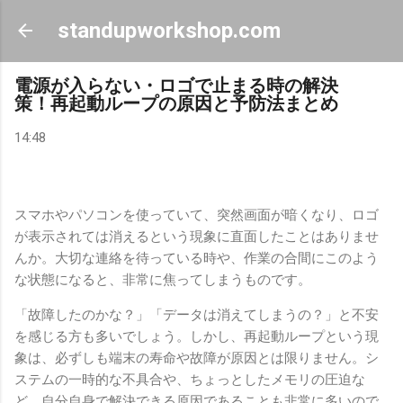
スキップしてメイン コンテンツに移動
standupworkshop.com
電源が入らない・ロゴで止まる時の解決
策！再起動ループの原因と予防法まとめ
14:48
スマホやパソコンを使っていて、突然画面が暗くなり、ロゴ
が表示されては消えるという現象に直面したことはありませ
んか。大切な連絡を待っている時や、作業の合間にこのよう
な状態になると、非常に焦ってしまうものです。
「故障したのかな？」「データは消えてしまうの？」と不安
を感じる方も多いでしょう。しかし、再起動ループという現
象は、必ずしも端末の寿命や故障が原因とは限りません。シ
ステムの一時的な不具合や、ちょっとしたメモリの圧迫な
ど、自分自身で解決できる原因であることも非常に多いので