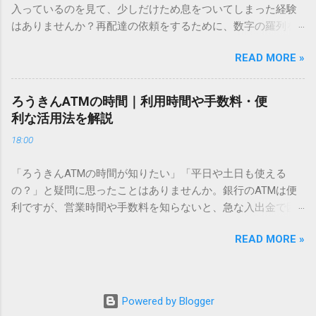
入っているのを見て、少しだけため息をついてしまった経験
こないのか？ そもそも、なぜ普通の変換で出てこない漢字が
はありませんか？再配達の依頼をするために、数字の羅列を
あるのでしょうか。その理由は、パソコンが文字を認識する
電話で打ち込んだり、ドライバーさんの手を煩わせてしまう
仕組みにあります。 日本のパソコンで一般的に使われる漢字
READ MORE »
ことに申し訳なさを感じたりすることもあるかもしれませ
は、JIS規格（日本産業規格）によって「第1水準」「第2水
ん。 「もっとスムーズに、自分のタイミングで受け取りた
準」といった形で整理されています。しかし、人名や地名に
い」 「わざわざ電話をかけずに、スマホ一つで完結させた
使われる非常に古い漢字（旧字）や、特定の組織だけで作ら
ろうきんATMの時間｜利用時間や手数料・便
い」 そんな願いを叶えてくれるのが、佐川急便の会員制サー
れた「外字」は、この一般的な変換リストに含まれていない
利な活用法を解説
ビス「スマートクラブ」と、LINEや公式アプリの連携です。
ことが多いのです。 そこで登場するのが「Unicode（ユニコ
18:00
これらを活用するだけで、再配達のストレスは驚くほど軽く
ード）」や「JISコード」といった 文字コード です。パソコ
なります。この記事では、忙しい毎日をサポートする便利な
ン上のすべての文字には、いわば「住所」のような番号が割
「ろうきんATMの時間が知りたい」「平日や土日も使える
受け取り術と、連携による具体的なメリットを徹底解説しま
り振られています。変換候補に出ない文字でも、この住所
の？」と疑問に思ったことはありませんか。銀行のATMは便
す。 佐川急便の再配達が劇的に変わる「スマートクラブ」と
（コード）を直接指定すれば、確実に呼び出すことができる
利ですが、営業時間や手数料を知らないと、急な入出金で困
は？ まず押さえておきたいのが、佐川急便の個人向け無料会
のです。 2. Windows標準機能！文字コードで漢字を出す「16
ることもあります。この記事では、 ろうきん（労働金庫）の
員サービス「スマートクラブ」です。これは、荷物の配送状
進数入力」 最も汎用性が高く、特別なソフトも不要なのが
READ MORE »
ATM営業時間や利用の注意点、便利な活用法 を詳しく解説し
況をリアルタイムで管理するための基盤となるサービスで
「Unicode」を直接入力する方法です。Wordやメモ帳など、
ます。 1. ろうきんATMの基本営業時間 ろうきんATMは、利用
す。 以前はウェブサイトを開いてログインする手間がありま
多くのWindowsアプリケーションで使用できます。 具体的な
する場所によって時間が異なりますが、一般的には次の通り
したが、現在はLINEやアプリと紐付けることで、その利便性
手順（Unicode入力） 入力したい文字の「Unicode（例：
です。 1-1. 店舗内ATM 平日：9:00〜17:00 土曜・日曜・祝
が飛躍的に向上しています。登録を済ませておくだけで、荷
Powered by Blogger
20BB7）」を把握する。 入力モードを「半角」にする（※重
日：休止（※一部店舗では土曜日のみ利用可能） 店舗内ATM
物が発送された瞬間に通知が届き、不在になる前にあらかじ