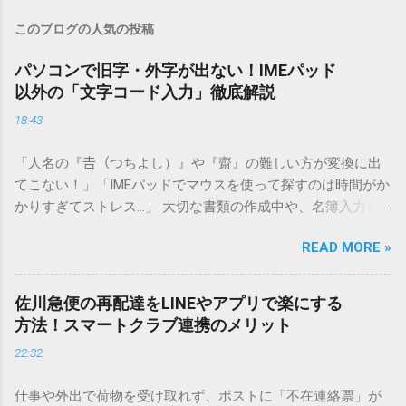
このブログの人気の投稿
パソコンで旧字・外字が出ない！IMEパッド
以外の「文字コード入力」徹底解説
18:43
「人名の『𠮷（つちよし）』や『齋』の難しい方が変換に出
てこない！」「IMEパッドでマウスを使って探すのは時間がか
かりすぎてストレス…」 大切な書類の作成中や、名簿入力を
しているときに、お目当ての漢字がサッと出てこないと焦っ
READ MORE »
てしまいますよね。多くの人が「IMEパッド（手書き入力）」
を使いますが、実はマウスで一画ずつ書くのは非効率です
し、似た漢字が多すぎて結局見つからないことも少なくあり
佐川急便の再配達をLINEやアプリで楽にする
ません。 そこで今回は、IMEパッドを使わずに、特定のコー
方法！スマートクラブ連携のメリット
ドを打ち込むだけで一瞬で旧字や外字、特殊記号を呼び出す
22:32
「文字コード入力」のテクニックを詳しく解説します。 この
方法をマスターすれば、もう難しい漢字の入力で手を止める
仕事や外出で荷物を受け取れず、ポストに「不在連絡票」が
必要はありません。 1. なぜ「変換」しても旧字・外字が出て