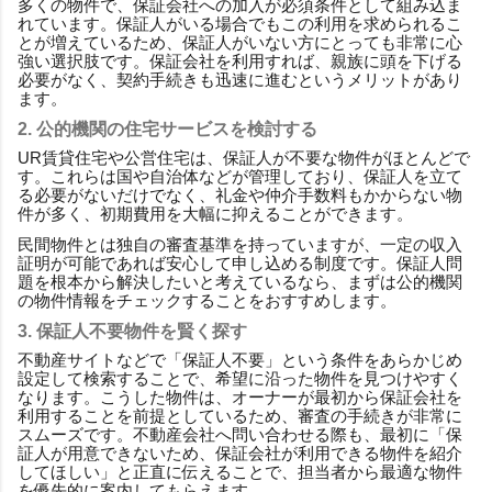
多くの物件で、保証会社への加入が必須条件として組み込ま
れています。保証人がいる場合でもこの利用を求められるこ
とが増えているため、保証人がいない方にとっても非常に心
強い選択肢です。保証会社を利用すれば、親族に頭を下げる
必要がなく、契約手続きも迅速に進むというメリットがあり
ます。
2. 公的機関の住宅サービスを検討する
UR賃貸住宅や公営住宅は、保証人が不要な物件がほとんどで
す。これらは国や自治体などが管理しており、保証人を立て
る必要がないだけでなく、礼金や仲介手数料もかからない物
件が多く、初期費用を大幅に抑えることができます。
民間物件とは独自の審査基準を持っていますが、一定の収入
証明が可能であれば安心して申し込める制度です。保証人問
題を根本から解決したいと考えているなら、まずは公的機関
の物件情報をチェックすることをおすすめします。
3. 保証人不要物件を賢く探す
不動産サイトなどで「保証人不要」という条件をあらかじめ
設定して検索することで、希望に沿った物件を見つけやすく
なります。こうした物件は、オーナーが最初から保証会社を
利用することを前提としているため、審査の手続きが非常に
スムーズです。不動産会社へ問い合わせる際も、最初に「保
証人が用意できないため、保証会社が利用できる物件を紹介
してほしい」と正直に伝えることで、担当者から最適な物件
を優先的に案内してもらえます。