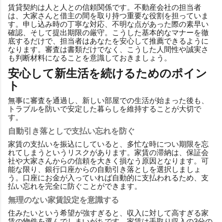
賃貸契約は人と人との信頼関係です。不動産会社の担当者
は、大家さんと借主の間を取り持つ重要な役割を担っていま
す。申し込み時の丁寧な対応、不明な点があった際の素早い
確認、そして提出期限の厳守。こうした基本的なマナーを徹
底するだけで、担当者はあなたを安心して推薦できるように
なります。審査は書類だけでなく、こうした人間性や誠実さ
も判断材料になることを意識しておきましょう。
安心して新生活を続けるためのポイン
ト
無事に審査を通過し、新しい部屋での生活が始まった後も、
トラブルを防いで安定した暮らしを維持することが大切で
す。
自動引き落としで支払い忘れを防ぐ
家賃の支払いを振込にしていると、多忙な時につい期限を忘
れてしまうというリスクがあります。家賃の滞納は、保証会
社や大家さんからの信頼を大きく損なう原因となります。可
能な限り、銀行口座からの自動引き落としを選択しましょ
う。口座にお金が入っていれば自動的に支払われるため、支
払い忘れを完全に防ぐことができます。
無理のない家賃設定を意識する
住みたいという希望が強すぎると、収入に対して高すぎる家
賃の物件を選んでしまいがちです。家賃は手取り収入の3分の