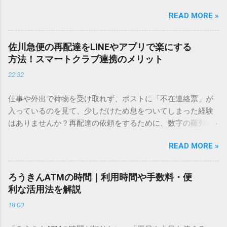
しているときに、お目当ての漢字がサッと出てこないと焦っ
READ MORE »
てしまいますよね。多くの人が「IMEパッド（手書き入力）」
を使いますが、実はマウスで一画ずつ書くのは非効率です
し、似た漢字が多すぎて結局見つからないことも少なくあり
佐川急便の再配達をLINEやアプリで楽にする
ません。 そこで今回は、IMEパッドを使わずに、特定のコー
方法！スマートクラブ連携のメリット
ドを打ち込むだけで一瞬で旧字や外字、特殊記号を呼び出す
22:32
「文字コード入力」のテクニックを詳しく解説します。 この
方法をマスターすれば、もう難しい漢字の入力で手を止める
仕事や外出で荷物を受け取れず、ポストに「不在連絡票」が
必要はありません。 1. なぜ「変換」しても旧字・外字が出て
入っているのを見て、少しだけため息をついてしまった経験
こないのか？ そもそも、なぜ普通の変換で出てこない漢字が
はありませんか？再配達の依頼をするために、数字の羅列を
あるのでしょうか。その理由は、パソコンが文字を認識する
電話で打ち込んだり、ドライバーさんの手を煩わせてしまう
仕組みにあります。 日本のパソコンで一般的に使われる漢字
READ MORE »
ことに申し訳なさを感じたりすることもあるかもしれませ
は、JIS規格（日本産業規格）によって「第1水準」「第2水
ん。 「もっとスムーズに、自分のタイミングで受け取りた
準」といった形で整理されています。しかし、人名や地名に
い」 「わざわざ電話をかけずに、スマホ一つで完結させた
使われる非常に古い漢字（旧字）や、特定の組織だけで作ら
ろうきんATMの時間｜利用時間や手数料・便
い」 そんな願いを叶えてくれるのが、佐川急便の会員制サー
れた「外字」は、この一般的な変換リストに含まれていない
利な活用法を解説
ビス「スマートクラブ」と、LINEや公式アプリの連携です。
ことが多いのです。 そこで登場するのが「Unicode（ユニコ
18:00
これらを活用するだけで、再配達のストレスは驚くほど軽く
ード）」や「JISコード」といった 文字コード です。パソコ
なります。この記事では、忙しい毎日をサポートする便利な
ン上のすべての文字には、いわば「住所」のような番号が割