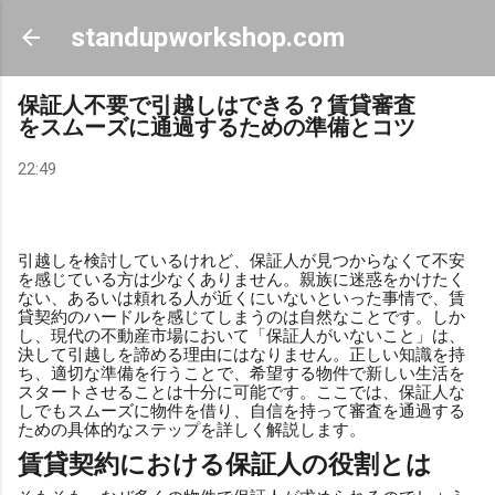
スキップしてメイン コンテンツに移動
standupworkshop.com
保証人不要で引越しはできる？賃貸審査
をスムーズに通過するための準備とコツ
22:49
引越しを検討しているけれど、保証人が見つからなくて不安
を感じている方は少なくありません。親族に迷惑をかけたく
ない、あるいは頼れる人が近くにいないといった事情で、賃
貸契約のハードルを感じてしまうのは自然なことです。しか
し、現代の不動産市場において「保証人がいないこと」は、
決して引越しを諦める理由にはなりません。正しい知識を持
ち、適切な準備を行うことで、希望する物件で新しい生活を
スタートさせることは十分に可能です。ここでは、保証人な
しでもスムーズに物件を借り、自信を持って審査を通過する
ための具体的なステップを詳しく解説します。
賃貸契約における保証人の役割とは