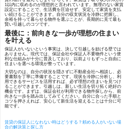
1以内に収めるのが理想的と言われています。無理のない家賃
設定にすることで、生活費を圧迫せず、安定して家賃を支払
い続けることができます。自分の収支状況を冷静に把握し、
余裕を持って暮らせる物件を選ぶことが、長期的に見て最も
賢い引越しのコツです。
最後に：前向きな一歩が理想の住まい
を叶える
保証人がいないという事実は、決して引越しを妨げる壁では
ありません。現代では、保証会社や保証人不要物件という便
利な仕組みが十分に普及しており、以前よりもずっと自由に
住まいを選べる環境が整っています。
大切なのは、自分の状況を隠さずに不動産会社へ相談し、必
要書類を丁寧に準備することです。現状を冷静に分析し、利
用できるサービスを活用すれば、必ず理想の住まいを見つけ
ることができます。引越しは、新しい生活を切り拓く絶好の
機会です。まずは、保証会社が利用できる物件探しから、前
向きな一歩を踏み出してみてください。自分に合った手順と
コツを押さえれば、安心して新生活を迎えることは十分に可
能です。
賃貸の保証人になれない時はどうする？頼める人がいない場
合の解決策と探し方