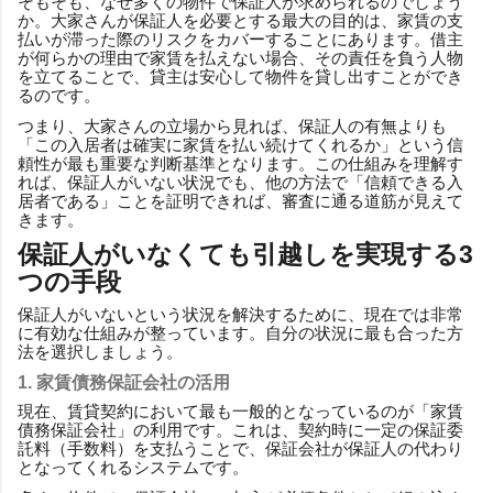
そもそも、なぜ多くの物件で保証人が求められるのでしょう
か。大家さんが保証人を必要とする最大の目的は、家賃の支
払いが滞った際のリスクをカバーすることにあります。借主
が何らかの理由で家賃を払えない場合、その責任を負う人物
を立てることで、貸主は安心して物件を貸し出すことができ
るのです。
つまり、大家さんの立場から見れば、保証人の有無よりも
「この入居者は確実に家賃を払い続けてくれるか」という信
頼性が最も重要な判断基準となります。この仕組みを理解す
れば、保証人がいない状況でも、他の方法で「信頼できる入
居者である」ことを証明できれば、審査に通る道筋が見えて
きます。
保証人がいなくても引越しを実現する3
つの手段
保証人がいないという状況を解決するために、現在では非常
に有効な仕組みが整っています。自分の状況に最も合った方
法を選択しましょう。
1. 家賃債務保証会社の活用
現在、賃貸契約において最も一般的となっているのが「家賃
債務保証会社」の利用です。これは、契約時に一定の保証委
託料（手数料）を支払うことで、保証会社が保証人の代わり
となってくれるシステムです。