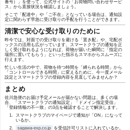
番号）」を使って、公式サイトの「お荷物問い合わせサービ
ス」から直接状況を確認しましょう。
そこで「配達中」や「ご不在」となっている場合は、通知設
定に関わらず早急に受け取りの手配を行うことができます。
清潔で安心な受け取りのために
昨今では、対面での受け取りを避ける「置き配」や、宅配ボ
ックスの活用も広がっています。スマートクラブの通知を正
しく受け取れるようになれば、荷物が届いた瞬間に「指定の
場所に置いてもらう」といった指示もスマホからスムーズに
行えます。
忙しい生活の中で、荷物を待つ時間を「縛られる時間」から
「コントロールできる時間」に変えるために、今一度メール
設定とスマートクラブの登録内容を見直してみませんか？
まとめ
佐川急便のお届け予定メールが届かない問題は、多くの場
合、「スマートクラブの通知設定」「ドメイン指定受信」
「登録情報の不一致」の3点を確認することで解決します。
スマートクラブのマイページで通知が「ON」になって
いるか。
sagawa-exp.co.jp
を受信許可リストに入れているか。