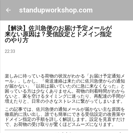
スキップしてメイン コンテンツに移動
standupworkshop.com
【解決】佐川急便のお届け予定メールが
来ない原因は？受信設定とドメイン指定
のやり方
22:33
楽しみに待っている荷物の状況がわかる「お届け予定通知メ
ール」。しかし、「発送連絡は来たのに佐川急便からの通知
が届かない」「以前は届いていたのに急に来なくなった」と
困っている方は少なくありません。荷物の到着時間がわから
ないと、家を空けるタイミングに迷ったり、再配達の手間が
増えたりと、日常の小さなストレスに繋がってしまいます。
この記事では、佐川急便の通知メールが届かない主な原因を
徹底的に洗い出し、誰でも簡単にできる受信設定の改善策や
ドメイン指定の手順を詳しく解説します。設定を見直すだけ
で、お荷物の受け取りが驚くほどスムーズになります。