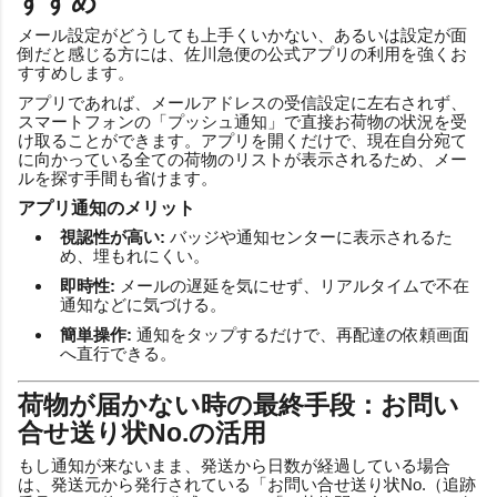
すすめ
メール設定がどうしても上手くいかない、あるいは設定が面
倒だと感じる方には、佐川急便の公式アプリの利用を強くお
すすめします。
アプリであれば、メールアドレスの受信設定に左右されず、
スマートフォンの「プッシュ通知」で直接お荷物の状況を受
け取ることができます。アプリを開くだけで、現在自分宛て
に向かっている全ての荷物のリストが表示されるため、メー
ルを探す手間も省けます。
アプリ通知のメリット
視認性が高い:
バッジや通知センターに表示されるた
め、埋もれにくい。
即時性:
メールの遅延を気にせず、リアルタイムで不在
通知などに気づける。
簡単操作:
通知をタップするだけで、再配達の依頼画面
へ直行できる。
荷物が届かない時の最終手段：お問い
合せ送り状No.の活用
もし通知が来ないまま、発送から日数が経過している場合
は、発送元から発行されている「お問い合せ送り状No.（追跡