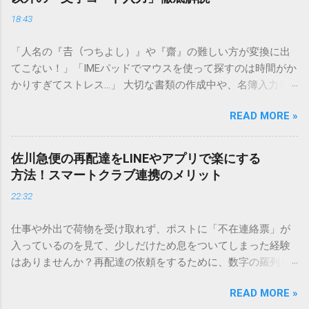
18:43
「人名の『𠮷（つちよし）』や『齋』の難しい方が変換に出
てこない！」「IMEパッドでマウスを使って探すのは時間がか
かりすぎてストレス…」 大切な書類の作成中や、名簿入力を
しているときに、お目当ての漢字がサッと出てこないと焦っ
READ MORE »
てしまいますよね。多くの人が「IMEパッド（手書き入力）」
を使いますが、実はマウスで一画ずつ書くのは非効率です
し、似た漢字が多すぎて結局見つからないことも少なくあり
佐川急便の再配達をLINEやアプリで楽にする
ません。 そこで今回は、IMEパッドを使わずに、特定のコー
方法！スマートクラブ連携のメリット
ドを打ち込むだけで一瞬で旧字や外字、特殊記号を呼び出す
22:32
「文字コード入力」のテクニックを詳しく解説します。 この
方法をマスターすれば、もう難しい漢字の入力で手を止める
仕事や外出で荷物を受け取れず、ポストに「不在連絡票」が
必要はありません。 1. なぜ「変換」しても旧字・外字が出て
入っているのを見て、少しだけため息をついてしまった経験
こないのか？ そもそも、なぜ普通の変換で出てこない漢字が
はありませんか？再配達の依頼をするために、数字の羅列を
あるのでしょうか。その理由は、パソコンが文字を認識する
電話で打ち込んだり、ドライバーさんの手を煩わせてしまう
仕組みにあります。 日本のパソコンで一般的に使われる漢字
READ MORE »
ことに申し訳なさを感じたりすることもあるかもしれませ
は、JIS規格（日本産業規格）によって「第1水準」「第2水