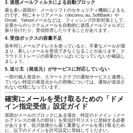
3. 迷惑メールフィルタによる自動ブロック
最も多い原因が、メールソフトのセキュリティ機能によるも
のです。特にキャリアメール（docomo, au, SoftBank）や
Gmail、Yahoo!メールなどは、フィッシング詐欺対策として、
企業からのシステムメールを自動的に迷惑メールフォルダに
振り分けたり、受信拒否したりすることがあります。
4. 受信ボックスの容量不足
長年同じメールアドレスを使っていると、不要なメールが溜
まり、新しいメールを受信できなくなることがあります。ク
ラウドストレージの容量がいっぱいになっていないか確認し
ましょう。
5. 送り主（発送元）がサービスに対応していない
一部の個人発送や、スマートクラブの通知サービスと連携し
ていない特定の発送元からの荷物については、通知が送信さ
れない仕様になっています。
確実にメールを受け取るための「ドメ
イン指定受信」設定ガイド
原因がメールのブロックにある場合、特定のドメイン（メー
ルアドレスの後ろの部分）を受信許可リストに登録する必要
があります。佐川急便から届く重要なメールを受け取るため
に、以下のドメインを許可設定に登録してください。