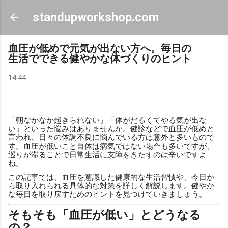
スキップしてメイン コンテンツに移動
standupworkshop.com
血圧が低めで元気が出ない方へ。毎日の
生活でできる健やかな体づくりのヒント
14:44
「朝なかなか起きられない」「体がだるくてやる気が出な
い」といった悩みはありませんか。健診などで血圧が低めと
言われ、日々の体調不良に悩んでいる方は意外と多いもので
す。血圧が低いこと自体は病気ではない場合も多いですが、
巡りが滞ることで日常生活に支障をきたすのは辛いですよ
ね。
この記事では、血圧を意識した健康的な生活習慣や、今日か
ら取り入れられる具体的な対策を詳しく解説します。健やか
な毎日を取り戻すためのヒントを見つけていきましょう。
そもそも「血圧が低い」とどうなる
の？