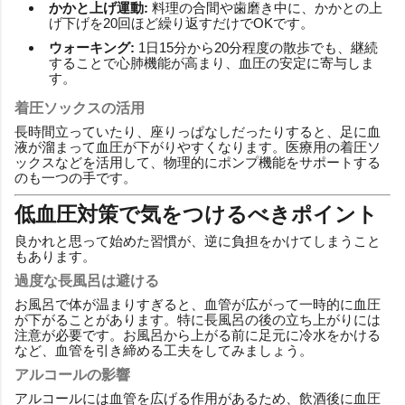
かかと上げ運動:
料理の合間や歯磨き中に、かかとの上
げ下げを20回ほど繰り返すだけでOKです。
ウォーキング:
1日15分から20分程度の散歩でも、継続
することで心肺機能が高まり、血圧の安定に寄与しま
す。
着圧ソックスの活用
長時間立っていたり、座りっぱなしだったりすると、足に血
液が溜まって血圧が下がりやすくなります。医療用の着圧ソ
ックスなどを活用して、物理的にポンプ機能をサポートする
のも一つの手です。
低血圧対策で気をつけるべきポイント
良かれと思って始めた習慣が、逆に負担をかけてしまうこと
もあります。
過度な長風呂は避ける
お風呂で体が温まりすぎると、血管が広がって一時的に血圧
が下がることがあります。特に長風呂の後の立ち上がりには
注意が必要です。お風呂から上がる前に足元に冷水をかける
など、血管を引き締める工夫をしてみましょう。
アルコールの影響
アルコールには血管を広げる作用があるため、飲酒後に血圧