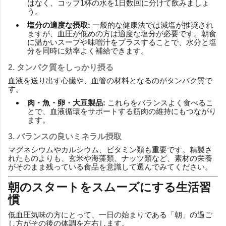
はなく、コップ1杯の水を1日数回に分けて飲みましょ
う。
塩分の適度な摂取:
一般的な健康法では減塩が推奨され
ますが、血圧が低めの方は適度な塩分が必要です。朝食
に温かいスープや味噌汁をプラスすることで、水分と塩
分を同時に効率よく補給できます。
2. タンパク質をしっかり摂る
血液を送り出す心臓や、血管の材料となるのがタンパク質で
す。
肉・魚・卵・大豆製品:
これらをバランスよく食べるこ
とで、血液循環をサポートする筋肉の維持にもつながり
ます。
3. バランスの良いミネラル摂取
マグネシウムやカルシウム、ビタミン類も重要です。精製さ
れたものよりも、玄米や海藻類、ナッツ類など、素材の栄養
がそのまま残っている食品を意識して選んでみてください。
朝のスタートをスムーズにする生活習
慣
低血圧気味の方にとって、一日の始まりである「朝」の過ご
し方がその後の体調を左右します。