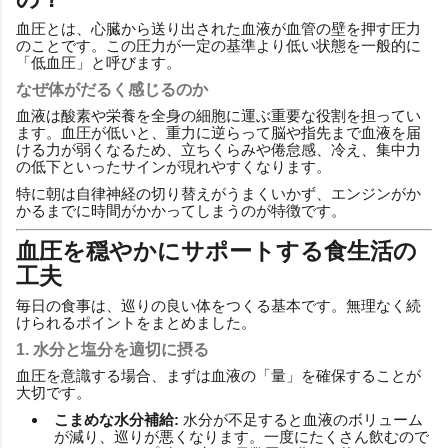
血圧とは、心臓から送り出された血液が血管の壁を押す圧力
のことです。この圧力が一定の基準より低い状態を一般的に
「低血圧」と呼びます。
なぜ体がだるく感じるのか
血液は酸素や栄養を全身の細胞に運ぶ重要な役割を担ってい
ます。血圧が低いと、重力に逆らって脳や指先まで血液を届
ける力が弱くなるため、立ちくらみや倦怠感、冷え、集中力
の低下といったサインが現れやすくなります。
特に朝は自律神経の切り替えがうまくいかず、エンジンがか
かるまでに時間がかかってしまうのが特徴です。
血圧を穏やかにサポートする食生活の
工夫
毎日の食事は、巡りの良い体をつくる基本です。無理なく続
けられるポイントをまとめました。
1. 水分と塩分を適切に摂る
血圧を意識する場合、まずは血液の「量」を確保することが
大切です。
こまめな水分補給:
水分が不足すると血液のボリューム
が減り、巡りが悪くなります。一度にたくさん飲むので