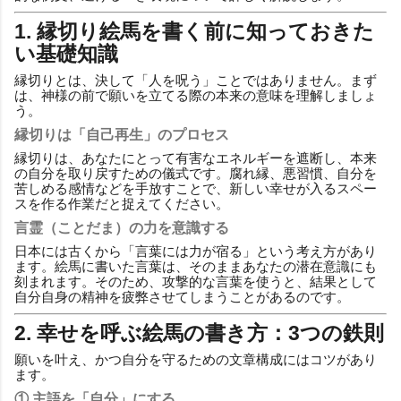
1. 縁切り絵馬を書く前に知っておきた
い基礎知識
縁切りとは、決して「人を呪う」ことではありません。まず
は、神様の前で願いを立てる際の本来の意味を理解しましょ
う。
縁切りは「自己再生」のプロセス
縁切りは、あなたにとって有害なエネルギーを遮断し、本来
の自分を取り戻すための儀式です。腐れ縁、悪習慣、自分を
苦しめる感情などを手放すことで、新しい幸せが入るスペー
スを作る作業だと捉えてください。
言霊（ことだま）の力を意識する
日本には古くから「言葉には力が宿る」という考え方があり
ます。絵馬に書いた言葉は、そのままあなたの潜在意識にも
刻まれます。そのため、攻撃的な言葉を使うと、結果として
自分自身の精神を疲弊させてしまうことがあるのです。
2. 幸せを呼ぶ絵馬の書き方：3つの鉄則
願いを叶え、かつ自分を守るための文章構成にはコツがあり
ます。
① 主語を「自分」にする