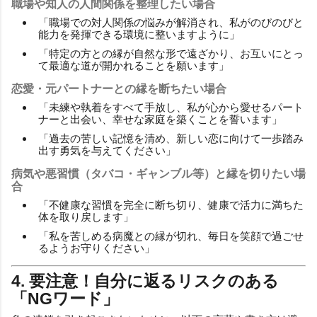
職場や知人の人間関係を整理したい場合
「職場での対人関係の悩みが解消され、私がのびのびと
能力を発揮できる環境に整いますように」
「特定の方との縁が自然な形で遠ざかり、お互いにとっ
て最適な道が開かれることを願います」
恋愛・元パートナーとの縁を断ちたい場合
「未練や執着をすべて手放し、私が心から愛せるパート
ナーと出会い、幸せな家庭を築くことを誓います」
「過去の苦しい記憶を清め、新しい恋に向けて一歩踏み
出す勇気を与えてください」
病気や悪習慣（タバコ・ギャンブル等）と縁を切りたい場
合
「不健康な習慣を完全に断ち切り、健康で活力に満ちた
体を取り戻します」
「私を苦しめる病魔との縁が切れ、毎日を笑顔で過ごせ
るようお守りください」
4. 要注意！自分に返るリスクのある
「NGワード」