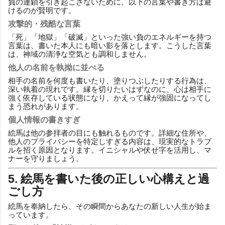
負の連鎖を引き起こさないために、以下の言葉や書き方は避
けるのが賢明です。
攻撃的・残酷な言葉
「死」「地獄」「破滅」といった強い負のエネルギーを持つ
言葉は、書いた本人にも暗い影を落とします。こうした言葉
は、神域の清浄な空気とも調和しません。
他人の名前を執拗に並べる
相手の名前を何度も書いたり、塗りつぶしたりする行為は、
深い執着の現れです。縁を切りたいはずなのに、心は相手に
強く依存している状態になり、かえって縁が強固になってし
まう恐れがあります。
個人情報の書きすぎ
絵馬は他の参拝者の目にも触れるものです。詳細な住所や、
他人のプライバシーを特定しすぎる内容は、現実的なトラブ
ルを招く原因となります。イニシャルや伏せ字を活用し、マ
ナーを守りましょう。
5. 絵馬を書いた後の正しい心構えと過
ごし方
絵馬を奉納したら、その瞬間からあなたの新しい人生が始ま
っています。