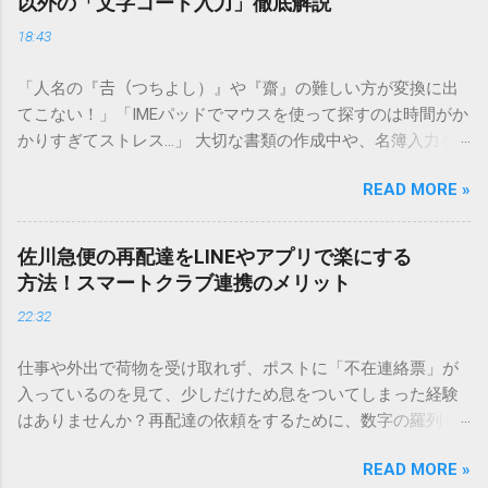
以外の「文字コード入力」徹底解説
18:43
「人名の『𠮷（つちよし）』や『齋』の難しい方が変換に出
てこない！」「IMEパッドでマウスを使って探すのは時間がか
かりすぎてストレス…」 大切な書類の作成中や、名簿入力を
しているときに、お目当ての漢字がサッと出てこないと焦っ
READ MORE »
てしまいますよね。多くの人が「IMEパッド（手書き入力）」
を使いますが、実はマウスで一画ずつ書くのは非効率です
し、似た漢字が多すぎて結局見つからないことも少なくあり
佐川急便の再配達をLINEやアプリで楽にする
ません。 そこで今回は、IMEパッドを使わずに、特定のコー
方法！スマートクラブ連携のメリット
ドを打ち込むだけで一瞬で旧字や外字、特殊記号を呼び出す
22:32
「文字コード入力」のテクニックを詳しく解説します。 この
方法をマスターすれば、もう難しい漢字の入力で手を止める
仕事や外出で荷物を受け取れず、ポストに「不在連絡票」が
必要はありません。 1. なぜ「変換」しても旧字・外字が出て
入っているのを見て、少しだけため息をついてしまった経験
こないのか？ そもそも、なぜ普通の変換で出てこない漢字が
はありませんか？再配達の依頼をするために、数字の羅列を
あるのでしょうか。その理由は、パソコンが文字を認識する
電話で打ち込んだり、ドライバーさんの手を煩わせてしまう
仕組みにあります。 日本のパソコンで一般的に使われる漢字
READ MORE »
ことに申し訳なさを感じたりすることもあるかもしれませ
は、JIS規格（日本産業規格）によって「第1水準」「第2水