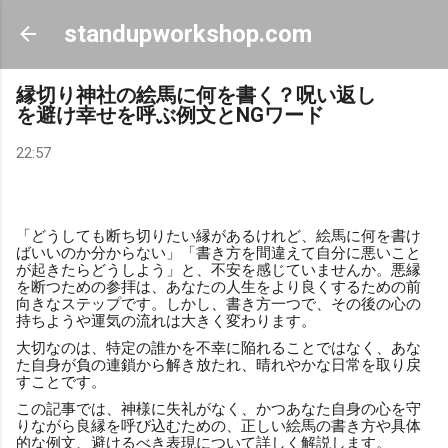
スキップしてメイン コンテンツに移動
standupworkshop.com
縁切り神社の絵馬に何を書く？呪い返し
を避け幸せを呼ぶ例文とNGワード
22:57
「どうしても断ち切りたい縁があるけれど、絵馬に何を書け
ばいいのか分からない」「書き方を間違えて自分に悪いこと
が起きたらどうしよう」と、不安を感じていませんか。悪縁
を断つための参拝は、あなたの人生をより良くするための前
向きなステップです。しかし、書き方一つで、その後の心の
持ちようや運気の流れは大きく変わります。
大切なのは、特定の誰かを不幸に陥れることではなく、あな
た自身が負の連鎖から解き放たれ、晴れやかな日常を取り戻
すことです。
この記事では、神様に失礼がなく、かつあなた自身の心を守
りながら良縁を呼び込むための、正しい絵馬の書き方や具体
的な例文、避けるべき表現について詳しく解説します。