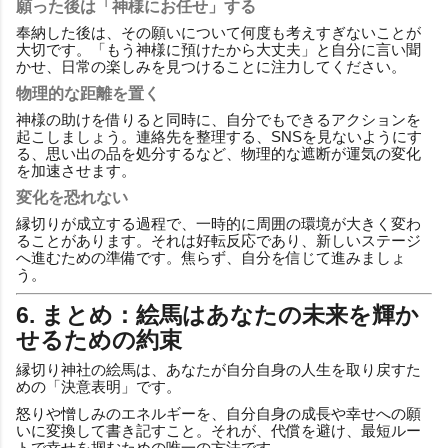
願った後は「神様にお任せ」する
奉納した後は、その願いについて何度も考えすぎないことが
大切です。「もう神様に預けたから大丈夫」と自分に言い聞
かせ、日常の楽しみを見つけることに注力してください。
物理的な距離を置く
神様の助けを借りると同時に、自分でもできるアクションを
起こしましょう。連絡先を整理する、SNSを見ないようにす
る、思い出の品を処分するなど、物理的な遮断が運気の変化
を加速させます。
変化を恐れない
縁切りが成立する過程で、一時的に周囲の環境が大きく変わ
ることがあります。それは好転反応であり、新しいステージ
へ進むための準備です。焦らず、自分を信じて進みましょ
う。
6. まとめ：絵馬はあなたの未来を輝か
せるための約束
縁切り神社の絵馬は、あなたが自分自身の人生を取り戻すた
めの「決意表明」です。
怒りや憎しみのエネルギーを、自分自身の成長や幸せへの願
いに変換して書き記すこと。それが、代償を避け、最短ルー
トで幸せを掴むための唯一の方法です。