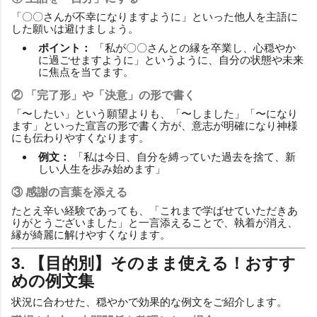
「〇〇さんが不幸になりますように」といった他人を主語に
した願いは避けましょう。
ポイント：
「私が〇〇さんとの縁を卒業し、心穏やか
に過ごせますように」というように、自分の状態や未来
に焦点を当てます。
② 「完了形」や「決意」の形で書く
「〜したい」という願望よりも、「〜しました」「〜になり
ます」といった宣言の形で書く方が、意志が明確になり神様
にも伝わりやすくなります。
例文：
「私は今日、自分を縛っていた過去を捨て、新
しい人生を歩み始めます」
③ 感謝の言葉を添える
たとえ辛い経験であっても、「これまで学ばせていただきあ
りがとうございました」と一言添えることで、執着が消え、
縁が綺麗に解けやすくなります。
3. 【目的別】そのまま使える！おすす
めの例文集
状況に合わせた、穏やかで効果的な例文をご紹介します。