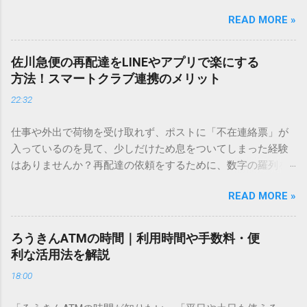
しているときに、お目当ての漢字がサッと出てこないと焦っ
READ MORE »
てしまいますよね。多くの人が「IMEパッド（手書き入力）」
を使いますが、実はマウスで一画ずつ書くのは非効率です
し、似た漢字が多すぎて結局見つからないことも少なくあり
佐川急便の再配達をLINEやアプリで楽にする
ません。 そこで今回は、IMEパッドを使わずに、特定のコー
方法！スマートクラブ連携のメリット
ドを打ち込むだけで一瞬で旧字や外字、特殊記号を呼び出す
22:32
「文字コード入力」のテクニックを詳しく解説します。 この
方法をマスターすれば、もう難しい漢字の入力で手を止める
仕事や外出で荷物を受け取れず、ポストに「不在連絡票」が
必要はありません。 1. なぜ「変換」しても旧字・外字が出て
入っているのを見て、少しだけため息をついてしまった経験
こないのか？ そもそも、なぜ普通の変換で出てこない漢字が
はありませんか？再配達の依頼をするために、数字の羅列を
あるのでしょうか。その理由は、パソコンが文字を認識する
電話で打ち込んだり、ドライバーさんの手を煩わせてしまう
仕組みにあります。 日本のパソコンで一般的に使われる漢字
READ MORE »
ことに申し訳なさを感じたりすることもあるかもしれませ
は、JIS規格（日本産業規格）によって「第1水準」「第2水
ん。 「もっとスムーズに、自分のタイミングで受け取りた
準」といった形で整理されています。しかし、人名や地名に
い」 「わざわざ電話をかけずに、スマホ一つで完結させた
使われる非常に古い漢字（旧字）や、特定の組織だけで作ら
ろうきんATMの時間｜利用時間や手数料・便
い」 そんな願いを叶えてくれるのが、佐川急便の会員制サー
れた「外字」は、この一般的な変換リストに含まれていない
利な活用法を解説
ビス「スマートクラブ」と、LINEや公式アプリの連携です。
ことが多いのです。 そこで登場するのが「Unicode（ユニコ
18:00
これらを活用するだけで、再配達のストレスは驚くほど軽く
ード）」や「JISコード」といった 文字コード です。パソコ
なります。この記事では、忙しい毎日をサポートする便利な
ン上のすべての文字には、いわば「住所」のような番号が割