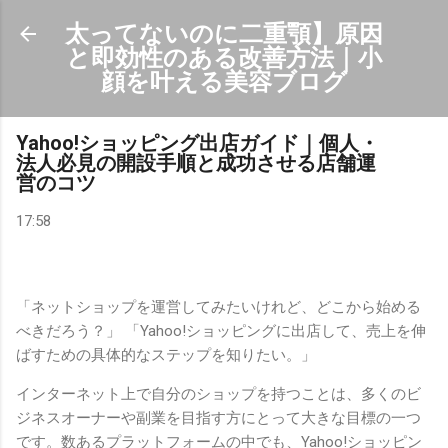
スキップしてメイン コンテンツに移動
太ってないのに二重顎】原因
と即効性のある改善方法｜小
顔を叶える美容ブログ
Yahoo!ショッピング出店ガイド｜個人・
法人必見の開設手順と成功させる店舗運
営のコツ
17:58
「ネットショップを運営してみたいけれど、どこから始める
べきだろう？」 「Yahoo!ショッピングに出店して、売上を伸
ばすための具体的なステップを知りたい。」
インターネット上で自分のショップを持つことは、多くのビ
ジネスオーナーや副業を目指す方にとって大きな目標の一つ
です。数あるプラットフォームの中でも、Yahoo!ショッピン