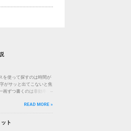
説
ウスを使って探すのは時間が
漢字がサッと出てこないと焦
一画ずつ書くのは非効率で
パッドを使わずに、特定のコ
READ MORE »
ックを詳しく解説します。
「変換」しても旧字・外字
理由は、パソコンが文字を
リット
規格）によって「第1水