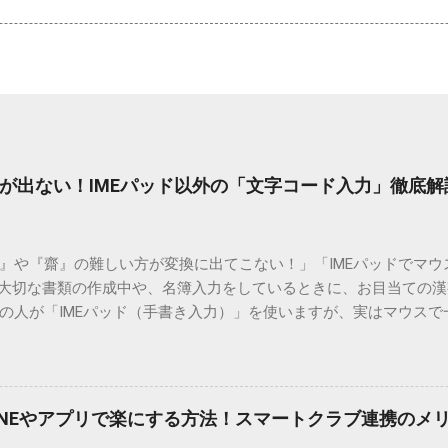
が出ない！IMEパッド以外の「文字コード入力」徹底解
）』や『齋』の難しい方が変換に出てこない！」「IMEパッドでマ
 大切な書類の作成中や、名簿入力をしているときに、お目当ての
の人が「IMEパッド（手書き入力）」を使いますが、実はマウスで
結局見つからないことも少なくありません。 そこで今回は、IME
で旧字や外字、特殊記号を呼び出す「文字コード入力」のテクニ
、もう難しい漢字の入力で手を止める必要はありません。 1. なぜ
そも、なぜ普通の変換で出てこない漢字があるのでしょうか。その
INEやアプリで楽にする方法！スマートクラブ連携のメ
。 日本のパソコンで一般的に使われる漢字は、JIS規格（日本産業