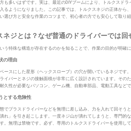
方も多いはずです。実は、最近のDIYブームにより、トルクスドライ
入るようになりました。この記事では、トルクスネジの正体から、1
い選び方と安全な作業のコツまで、初心者の方でも安心して取り
スネジとは？なぜ普通のドライバーでは回
いう特殊な構造が存在するのかを知ることで、作業の目的が明確
状の理由
ベースにした星形（ヘックスローブ）の穴が開いているネジです
ライバーとネジの接触面積が非常に広く設計されています。その
耐久性が必要なパソコン、ゲーム機、自動車部品、電動工具など
うとする危険性
態でプラスドライバーなどを無理に差し込み、力を入れて回そう
潰れ」を引き起こします。一度ネジ山が潰れてしまうと、専門的
す。無理は禁物です。必ず、専用のトルクスドライバーを使用し