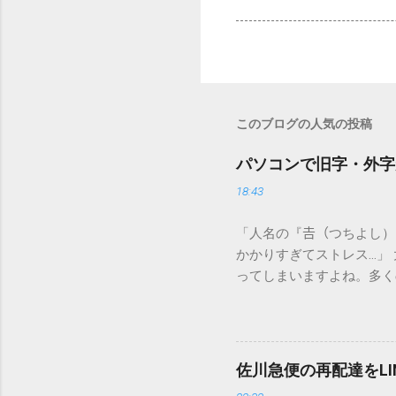
このブログの人気の投稿
パソコンで旧字・外字
18:43
「人名の『𠮷（つちよし
かかりすぎてストレス…」
ってしまいますよね。多く
すし、似た漢字が多すぎて
ードを打ち込むだけで一瞬
この方法をマスターすれば
が出てこないのか？ そも
佐川急便の再配達をL
認識する仕組みにあります