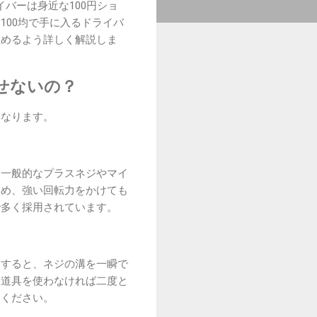
バーは身近な100円ショ
00均で手に入るドライバ
組めるよう詳しく解説しま
せないの？
になります。
。一般的なプラスネジやマイ
ため、強い回転力をかけても
で多く採用されています。
とすると、ネジの溝を一瞬で
な道具を使わなければ二度と
てください。